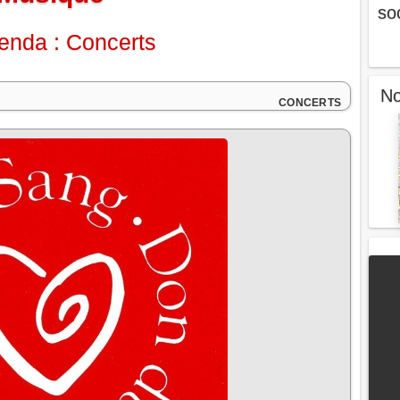
so
nda : Concerts
No
CONCERTS