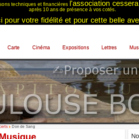
l'association cesser
sons techniques et financières
après 10 ans de présence à vos cotés.
 pour votre fidélité et pour cette belle ave
Carte
Cinéma
Expositions
Lettres
Mus
erts
Don de Sang
Musique
No