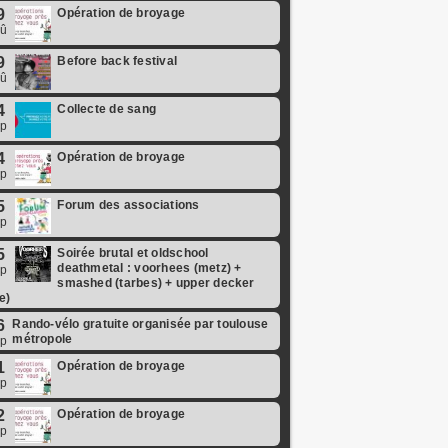
9
Opération de broyage
oû
9
Before back festival
oû
4
Collecte de sang
ep
4
Opération de broyage
ep
5
Forum des associations
ep
5
Soirée brutal et oldschool
deathmetal : voorhees (metz) +
ep
smashed (tarbes) + upper decker
se)
6
Rando-vélo gratuite organisée par toulouse
métropole
ep
1
Opération de broyage
ep
2
Opération de broyage
ep