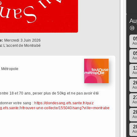
Au
⑩
0
e:
Mercredi 3 Juin 2026
A
u:
L'accent de Montrabé
0
A
1
 Métropole
A
2
A
 entre 18 et 70 ans, peser plus de 50kg et ne pas avoir été
2
A
 donner votre sang :
https://dondesang.efs.sante.fr/quiz
g.efs.sante.fr/trouver-une-collecte/155040/sang?ville=montrabe
2
A
2
A