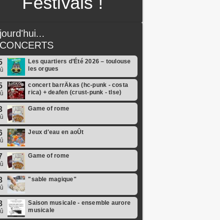
Festivals !
jourd'hui...
CONCERTS
5
Les quartiers d’Été 2026 – toulouse
les orgues
oû
5
concert barrÄkas (hc-punk - costa
rica) + deafen (crust-punk - tlse)
oû
3
Game of rome
oû
6
Jeux d'eau en aoÛt
oû
7
Game of rome
oû
8
"sable magique"
oû
8
Saison musicale - ensemble aurore
musicale
oû