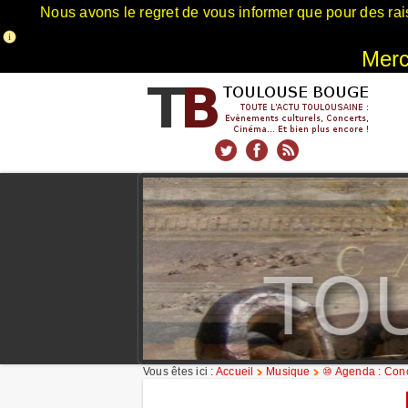
Nous avons le regret de vous informer que pour des rai
Merci
xnxx
Xnxx
Xvideos
Vous êtes ici :
Accueil
Musique
⑩ Agenda : Conc