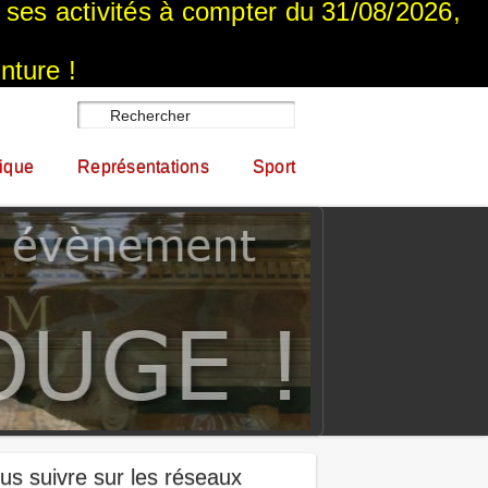
a ses activités à compter du 31/08/2026,
nture !
ique
Représentations
Sport
us suivre sur les réseaux