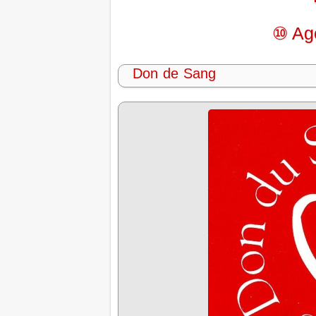
⑩ Age
Don de Sang