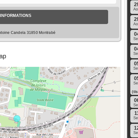
2
A
INFORMATIONS
2
A
Antoine Candela 31850 Montrabé
0
S
0
S
Map
0
S
0
S
(tl
0
S
1
S
1
S