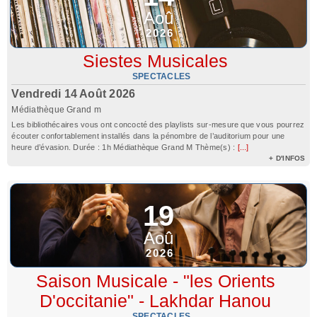
Aoû
2026
Siestes Musicales
SPECTACLES
Vendredi 14 Août 2026
Médiathèque Grand m
Les bibliothécaires vous ont concocté des playlists sur-mesure que vous pourrez
écouter confortablement installés dans la pénombre de l’auditorium pour une
heure d’évasion. Durée : 1h Médiathèque Grand M Thème(s) :
[...]
+ D'INFOS
19
Aoû
2026
Saison Musicale - "les Orients
D'occitanie" - Lakhdar Hanou
SPECTACLES