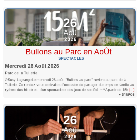
26
Aoû
2026
Bullons au Parc en AoÛt
SPECTACLES
Mercredi 26 Août 2026
Parc de la Tuilerie
©Susy LagrangeLe mercredi 26 août, "Bullons au parc" revient au parc de la
Tuilerie. Ce rendez-vous estival est l'occasion de partager du temps en famille au
rythme des histoires, d'un spectacle et des jeux de société :* **A partir de 15h
[...]
+ D'INFOS
26
Aoû
2026