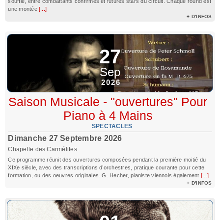
souffle, entre combattants confirmés et futures stars du circuit. Chaque round est
une montée
[...]
+ D'INFOS
27
Sep
2026
Saison Musicale - "ouvertures" Pour
Piano à 4 Mains
SPECTACLES
Dimanche 27 Septembre 2026
Chapelle des Carmélites
Ce programme réunit des ouvertures composées pendant la première moitié du
XIXe siècle, avec des transcriptions d’orchestres, pratique courante pour cette
formation, ou des oeuvres originales. G. Hecher, pianiste viennois également
[...]
+ D'INFOS