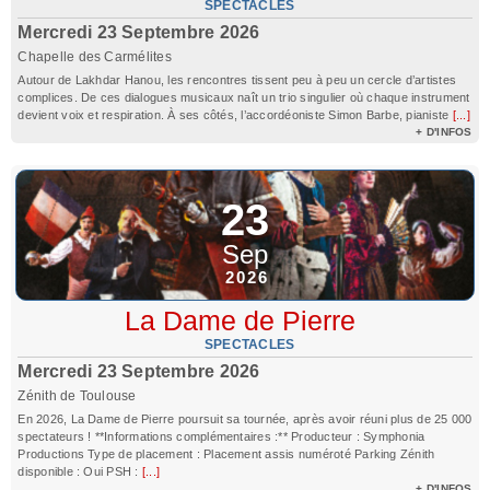
SPECTACLES
Mercredi 23 Septembre 2026
Chapelle des Carmélites
Autour de Lakhdar Hanou, les rencontres tissent peu à peu un cercle d’artistes
complices. De ces dialogues musicaux naît un trio singulier où chaque instrument
devient voix et respiration. À ses côtés, l’accordéoniste Simon Barbe, pianiste
[...]
+ D'INFOS
23
Sep
2026
La Dame de Pierre
SPECTACLES
Mercredi 23 Septembre 2026
Zénith de Toulouse
En 2026, La Dame de Pierre poursuit sa tournée, après avoir réuni plus de 25 000
spectateurs ! **Informations complémentaires :** Producteur : Symphonia
Productions Type de placement : Placement assis numéroté Parking Zénith
disponible : Oui PSH :
[...]
+ D'INFOS