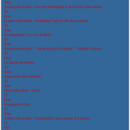
Sep
Saison musicale - concert hommage à carl maria von weber
18
Sep
Duras-mitterrand, “entretiens” par la cie de la dame
19
Sep
Ils disent qu’il y a un remÈde
23
Sep
Saison musicale - " les orients d'occitanie' "- lakhdar hanou
23
Sep
La dame de pierre
24
Sep
Spectacle tom baldetti
24
Sep
One man show : artus
25
Sep
Hexagone mma
27
Sep
Saison musicale - "ouvertures" pour piano à 4 mains
01
Oct