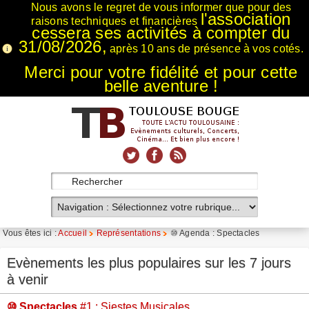
Nous avons le regret de vous informer que pour des
l'association
raisons techniques et financières
cessera ses activités à compter du
31/08/2026,
après 10 ans de présence à vos cotés.
Merci pour votre fidélité et pour cette
belle aventure !
xnxx
Xnxx
Xvideos
Vous êtes ici :
Accueil
Représentations
⑩ Agenda : Spectacles
Evènements les plus populaires sur les 7 jours
à venir
⑩ Spectacles
#1 : Siestes Musicales