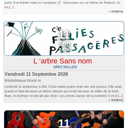
partir d'un thème traité en variations (C. Schumann sur un thème de Robert), ou
en
[...]
+ D'INFOS
11
Sep
2026
L ‘arbre Sans nom
SPECTACLES
Vendredi 11 Septembre 2026
Médiathèque Grand m
vendredi 11 septembre à 18h. D'une petite graine était née une pousse. Elle avait
grandi et était devenue un Arbre robuste qui vivait heureux au milieu de la forêt.
Mais ce bonheur ne devait pas durer. Les arbres autour de lui tombent. Il vit à
[...]
+ D'INFOS
11