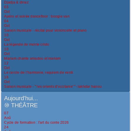
Djadja & dinaz
03
Oct
Apéro et soirée dancefloor : boogie van
04
Oct
Saison musicale - récital pour violoncelle et piano
10
Oct
La légende de monte cristo
10
Oct
Mariam chante amadou et mariam
12
Oct
Le cercle de l’harmonie, requiem de verdi
16
Oct
Saison musicale - " les orients d'occitanie' "- lakhdar hanou
Aujourd'hui...
⑩
THÉÂTRE
07
Aoû
Cycle de formation : l'art du conte 2026
24