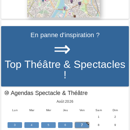
En panne d'inspiration ?
⇒
Top Théâtre & Spectacles
!
⑩ Agendas Spectacle & Théâtre
Août 2026
Lun
Mar
Mer
Jeu
Ven
Sam
Dim
1
2
7
3
4
5
6
8
9