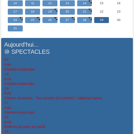
10
11
12
13
14
15
16
17
18
19
20
21
22
23
24
25
26
27
28
29
30
31
Aujourd'hui...
⑩
SPECTACLES
07
Aoû
Siestes musicales
14
Aoû
Siestes musicales
19
Aoû
Saison musicale - "les orients d'occitanie" - lakhdar hanou
21
Aoû
Siestes musicales
26
Aoû
Bullons au parc en aoÛt
26