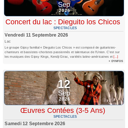
Sep
2026
Concert du lac : Dieguito los Chicos
SPECTACLES
Vendredi 11 Septembre 2026
Lac
Le groupe Gipsy familial « Dieguito Los Chicos » est composé de guitaristes-
chanteurs et bassistes-choristes passionnés et talentueux de l’Union. C’est sur
les musiques des Gipsy Kings, Kendji Girac, variétés latino-américaines et
[...]
+ D'INFOS
12
Sep
2026
Œuvres Contées (3-5 Ans)
SPECTACLES
Samedi 12 Septembre 2026