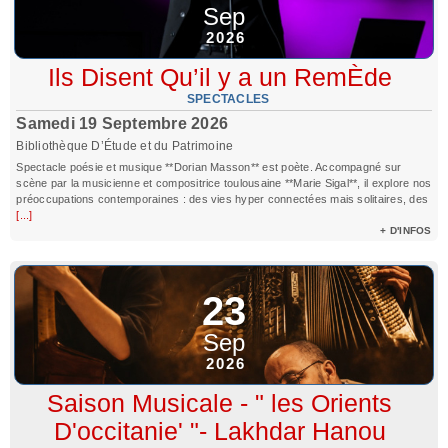
Sep
2026
Ils Disent Qu’il y a un RemÈde
SPECTACLES
Samedi 19 Septembre 2026
Bibliothèque D’Étude et du Patrimoine
Spectacle poésie et musique **Dorian Masson** est poète. Accompagné sur
scène par la musicienne et compositrice toulousaine **Marie Sigal**, il explore nos
préoccupations contemporaines : des vies hyper connectées mais solitaires, des
[...]
+ D'INFOS
23
Sep
2026
Saison Musicale - " les Orients
D'occitanie' "- Lakhdar Hanou