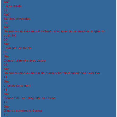
Aoû
En parallèle
28
Aoû
Siestes musicales
29
Aoû
Saison musicale - récital violon/piano, avec laure massoni et quentin
guérillot
05
Sep
Favo part en liv(r)e
05
Sep
Concert afro-ska avec zarbo
06
Sep
Saison musicale - récital de piano solo " dédicaces" par heidi tsai.
11
Sep
L ‘arbre sans nom
11
Sep
Concert du lac : dieguito los chicos
12
Sep
Œuvres contées (3-5 ans)
13