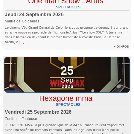
One man Show : Artus
SPECTACLES
Jeudi 24 Septembre 2026
Mairie de Colomiers
Le cinéma Véo Grand Central de Colomiers vous propose de découvrir sur grand
écran le nouveau spectacle de l’humoriste Artus, **Le show XXL**.Artus entre
dans l'Histoire en devenant le premier humoriste à investir Paris La Défense
Arena, la
[...]
+ D'INFOS
25
Sep
2026
Hexagone mma
SPECTACLES
Vendredi 25 Septembre 2026
Zénith de Toulouse
HEXAGONE MMA, la plus grande ligue de MMA en France, revient frapper fort
avec une soirée de combats intenses. Dans la Cage, des duels à couper le