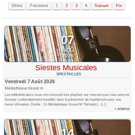
Début
Précédent
1
2
3
4
Suivant
Fin
07
Aoû
2026
Siestes Musicales
SPECTACLES
Vendredi 7 Août 2026
Médiathèque Grand m
Les bibliothécaires vous ont concocté des playlists sur-mesure que vous pourrez
écouter confortablement installés dans la pénombre de l’auditorium pour une
heure d’évasion. Durée : 1h Médiathèque Grand M Thème(s) :
[...]
+ D'INFOS
14