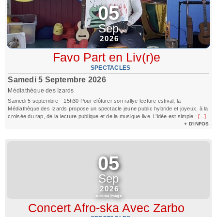
05
Sep
2026
Favo Part en Liv(r)e
SPECTACLES
Samedi 5 Septembre 2026
Médiathèque des Izards
Samedi 5 septembre - 15h30 Pour clôturer son rallye lecture estival, la
Médiathèque des Izards propose un spectacle jeune public hybride et joyeux, à la
croisée du rap, de la lecture publique et de la musique live. L’idée est simple :
[...]
+ D'INFOS
05
Sep
2026
aucune image
Concert Afro-ska Avec Zarbo