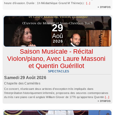
heure d’évasion. Durée : 1h Médiathèque Grand M Thème(s) :
[...]
+ D'INFOS
29
Aoû
2026
Saison Musicale - Récital
Violon/piano, Avec Laure Massoni
et Quentin Guérillot
SPECTACLES
Samedi 29 Août 2026
Chapelle des Carmélites
Ce concert, réunissant deux artistes d'exception très impliqués dans
l'interprétation historiquement informée, proposera des oeuvres contemporaines
du très rare piano carré anglais William Glover de 1776 qu’apportera Quentin
[...]
+ D'INFOS