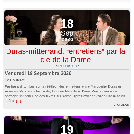
18
Sep
2026
Duras-mitterrand, “entretiens” par la
cie de la Dame
SPECTACLES
Vendredi 18 Septembre 2026
Le Castelet
Par hasard, tombés sur la réédition des entretiens entre Marguerite Duras et
François Mitterand chez Folio, Corinne Mariotto et Denis Rey ont envie de
partager l’évidence de ces textes sur scène. Après avoir envisagé une mise en
scène,
[...]
+ D'INFOS
19