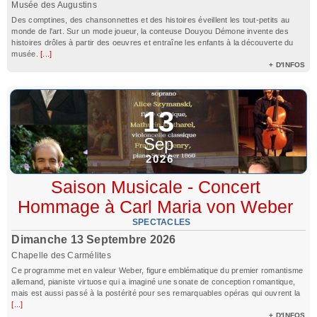
Musée des Augustins
Des comptines, des chansonnettes et des histoires éveillent les tout-petits au
monde de l'art. Sur un mode joueur, la conteuse Douyou Démone invente des
histoires drôles à partir des oeuvres et entraîne les enfants à la découverte du
musée.
[...]
+ D'INFOS
13
Sep
2026
Saison Musicale - Concert
Hommage à Carl Maria von Weber
SPECTACLES
Dimanche 13 Septembre 2026
Chapelle des Carmélites
Ce programme met en valeur Weber, figure emblématique du premier romantisme
allemand, pianiste virtuose qui a imaginé une sonate de conception romantique,
mais est aussi passé à la postérité pour ses remarquables opéras qui ouvrent la
[...]
+ D'INFOS