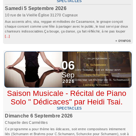
SPECTACLES
Samedi 5 Septembre 2026
10 rue de la Vieille Église 31270 Cugnaux
Aux accents afro, ska, reggae et mélodies de Casamance, le groupe conçoit
chaque concert comme une fête à partager avec le public, le tout servi par deux
chanteurs indissociables.Ça bouge, ça danse, ça fait réfléchir, à ne pas louper
[...]
+ D'INFOS
06
Sep
2026
Saison Musicale - Récital de Piano
Solo " Dédicaces" par Heidi Tsai.
SPECTACLES
Dimanche 6 Septembre 2026
Chapelle des Carmélites
Ce programme a pour thème les édicaces, soit entre compositeurs intimement
liés (Schumann et Brahms pour C.Schumann, Schuncke pour Schumann), soit à