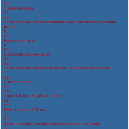
Aoû
Siestes musicales
29
Aoû
Saison musicale - récital violon/piano, avec laure massoni et quentin
guérillot
05
Sep
Favo part en liv(r)e
05
Sep
Concert afro-ska avec zarbo
06
Sep
Saison musicale - récital de piano solo " dédicaces" par heidi tsai.
11
Sep
L ‘arbre sans nom
11
Sep
Concert du lac : dieguito los chicos
12
Sep
Œuvres contées (3-5 ans)
13
Sep
Saison musicale - concert hommage à carl maria von weber
18