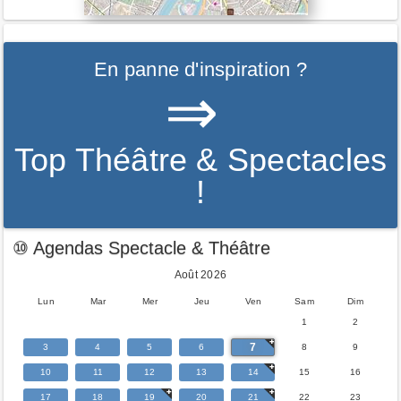
En panne d'inspiration ?
⇒
Top Théâtre & Spectacles
!
⑩ Agendas Spectacle & Théâtre
Août 2026
Lun
Mar
Mer
Jeu
Ven
Sam
Dim
1
2
7
3
4
5
6
8
9
10
11
12
13
14
15
16
17
18
19
20
21
22
23