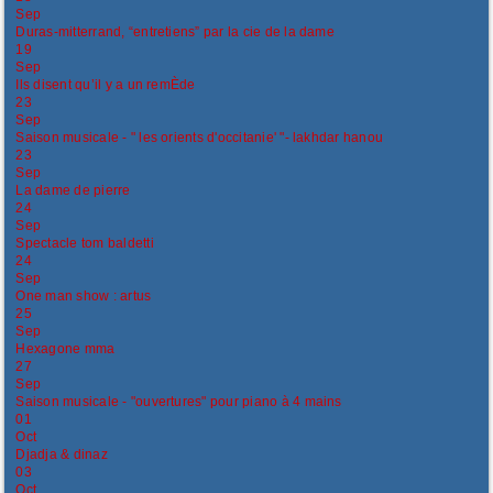
Sep
Duras-mitterrand, “entretiens” par la cie de la dame
19
Sep
Ils disent qu’il y a un remÈde
23
Sep
Saison musicale - " les orients d'occitanie' "- lakhdar hanou
23
Sep
La dame de pierre
24
Sep
Spectacle tom baldetti
24
Sep
One man show : artus
25
Sep
Hexagone mma
27
Sep
Saison musicale - "ouvertures" pour piano à 4 mains
01
Oct
Djadja & dinaz
03
Oct