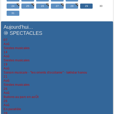
24
25
26
27
28
29
30
31
Aujourd'hui...
⑩
SPECTACLES
07
Aoû
Siestes musicales
14
Aoû
Siestes musicales
19
Aoû
Saison musicale - "les orients d'occitanie" - lakhdar hanou
21
Aoû
Siestes musicales
26
Aoû
Bullons au parc en aoÛt
26
Aoû
En parallèle
28