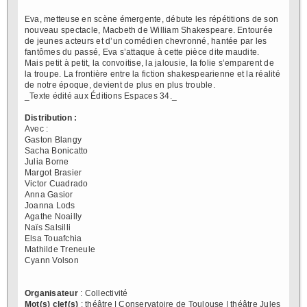
Eva, metteuse en scène émergente, débute les répétitions de son
nouveau spectacle, Macbeth de William Shakespeare. Entourée
de jeunes acteurs et d’un comédien chevronné, hantée par les
fantômes du passé, Eva s’attaque à cette pièce dite maudite.
Mais petit à petit, la convoitise, la jalousie, la folie s’emparent de
la troupe. La frontière entre la fiction shakespearienne et la réalité
de notre époque, devient de plus en plus trouble.
_Texte édité aux Éditions Espaces 34._
Distribution :
Avec :
Gaston Blangy
Sacha Bonicatto
Julia Borne
Margot Brasier
Victor Cuadrado
Anna Gasior
Joanna Lods
Agathe Noailly
Naïs Salsilli
Elsa Touafchia
Mathilde Treneule
Cyann Volson
Organisateur
: Collectivité
Mot(s) clef(s)
: théâtre | Conservatoire de Toulouse | théâtre Jules