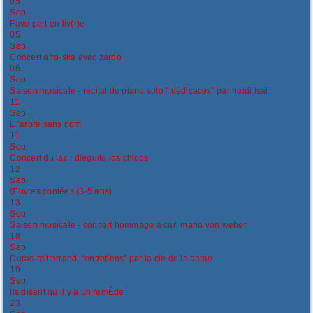
05
Sep
Favo part en liv(r)e
05
Sep
Concert afro-ska avec zarbo
06
Sep
Saison musicale - récital de piano solo " dédicaces" par heidi tsai.
11
Sep
L ‘arbre sans nom
11
Sep
Concert du lac : dieguito los chicos
12
Sep
Œuvres contées (3-5 ans)
13
Sep
Saison musicale - concert hommage à carl maria von weber
18
Sep
Duras-mitterrand, “entretiens” par la cie de la dame
19
Sep
Ils disent qu’il y a un remÈde
23