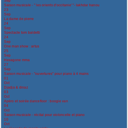
Sep
Saison musicale - " les orients d'occitanie' "- lakhdar hanou
23
Sep
La dame de pierre
24
Sep
Spectacle tom baldetti
24
Sep
One man show : artus
25
Sep
Hexagone mma
27
Sep
Saison musicale - "ouvertures" pour piano à 4 mains
01
Oct
Djadja & dinaz
03
Oct
Apéro et soirée dancefloor : boogie van
04
Oct
Saison musicale - récital pour violoncelle et piano
10
Oct