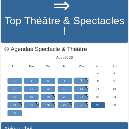
⇒
Top Théâtre & Spectacles
!
⑩ Agendas Spectacle & Théâtre
Août 2026
Lun
Mar
Mer
Jeu
Ven
Sam
Dim
1
2
7
3
4
5
6
8
9
10
11
12
13
14
15
16
17
18
19
20
21
22
23
24
25
26
27
28
29
30
31
Aujourd'hui...