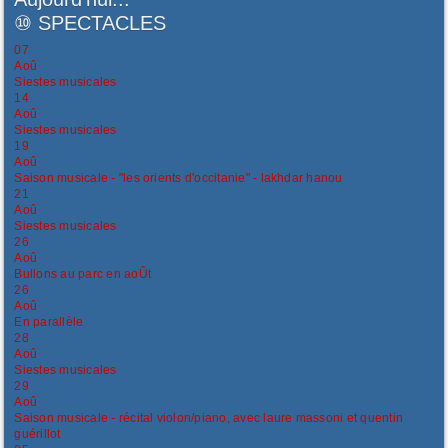
⑩
SPECTACLES
07
Aoû
Siestes musicales
14
Aoû
Siestes musicales
19
Aoû
Saison musicale - "les orients d'occitanie" - lakhdar hanou
21
Aoû
Siestes musicales
26
Aoû
Bullons au parc en aoÛt
26
Aoû
En parallèle
28
Aoû
Siestes musicales
29
Aoû
Saison musicale - récital violon/piano, avec laure massoni et quentin
guérillot