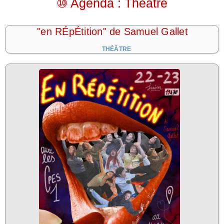
⑩ Agenda : Théâtre
"en RÉpÉtition" de Samuel Gallet
THÉÂTRE