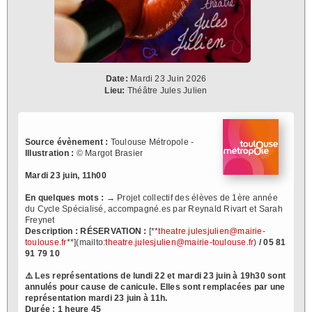
Date:
Mardi 23 Juin 2026
Lieu:
Théâtre Jules Julien
Source évènement :
Toulouse Métropole -
Illustration :
© Margot Brasier
Mardi 23 juin, 11h00
En quelques mots :
→ Projet collectif des élèves de 1ère année
du Cycle Spécialisé, accompagné.es par Reynald Rivart et Sarah
Freynet
Description :
RÉSERVATION :
[**
theatre.julesjulien@mairie-
toulouse.fr
**](mailto:
theatre.julesjulien@mairie-toulouse.fr
)
/ 05 81
91 79 10
⚠️ Les représentations de lundi 22 et mardi 23 juin à 19h30 sont
annulés pour cause de canicule. Elles sont remplacées par une
représentation mardi 23 juin à 11h.
Durée : 1 heure 45