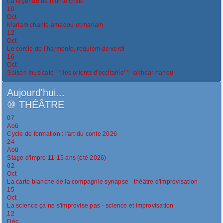
La légende de monte cristo
10
Oct
Mariam chante amadou et mariam
12
Oct
Le cercle de l’harmonie, requiem de verdi
16
Oct
Saison musicale - " les orients d'occitanie' "- lakhdar hanou
Aujourd'hui...
⑩
THÉÂTRE
07
Aoû
Cycle de formation : l'art du conte 2026
24
Aoû
Stage d'impro 11-15 ans (été 2026)
02
Oct
La carte blanche de la compagnie synapse - théâtre d'improvisation
15
Oct
La science ça ne s'improvise pas - science et improvisation
12
Déc