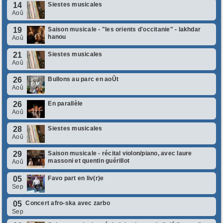
14
Siestes musicales
Aoû
19
Saison musicale - "les orients d'occitanie" - lakhdar
hanou
Aoû
21
Siestes musicales
Aoû
26
Bullons au parc en aoÛt
Aoû
26
En parallèle
Aoû
28
Siestes musicales
Aoû
29
Saison musicale - récital violon/piano, avec laure
massoni et quentin guérillot
Aoû
05
Favo part en liv(r)e
Sep
05
Concert afro-ska avec zarbo
Sep