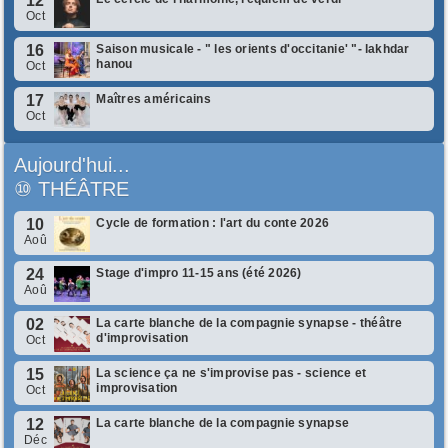
12
Oct
16
Saison musicale - " les orients d'occitanie' "- lakhdar
hanou
Oct
17
Maîtres américains
Oct
Aujourd'hui...
⑩
THÉÂTRE
10
Cycle de formation : l'art du conte 2026
Aoû
24
Stage d'impro 11-15 ans (été 2026)
Aoû
02
La carte blanche de la compagnie synapse - théâtre
d'improvisation
Oct
15
La science ça ne s'improvise pas - science et
improvisation
Oct
12
La carte blanche de la compagnie synapse
Déc