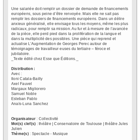
Une salariée doit remplir un dossier de demande de financements
européens, sous peine d’être renvoyée. Mais elle ne sait pas
remplir les dossiers de financements européens. Dans un délire
anxieux généralisé, elle envisage tous les moyens, même les plus
radicaux, pour remplir sa mission. Au fur et à mesure de l’avancée
de la pièce, elle perd pied dans la prolifération de la langue et
dans la multiplicité des possibles. Une pièce qui reprend et
actualise L’Augmentation de Georges Perec autour de
témoignages de travailleur·euses du tertiaire – féroce et
jubilatoire.
_Texte édité chez Esse que Éditions._
Distribution :
Avec :
Iloni Catala-Bailly
Axel Fauvel
Margaux Migliorero
Samuel Noble
Esteban Pablo
Anaïs-Luna Sanchez
Organisateur
: Collectivité
Mot(s) clef(s)
: théâtre | Conservatoire de Toulouse | théâtre Jules
Julien
Thème(s)
: Spectacle - Musique