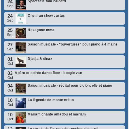
24
Spectacle tom baldetti
Sep
24
One man show : artus
Sep
25
Hexagone mma
Sep
27
Saison musicale - "ouvertures" pour piano à 4 mains
Sep
01
Djadja & dinaz
Oct
03
Apéro et soirée dancefloor : boogie van
Oct
04
Saison musicale - récital pour violoncelle et piano
Oct
10
La légende de monte cristo
Oct
10
Mariam chante amadou et mariam
Oct
Le cercle de l’harmonie, requiem de verdi