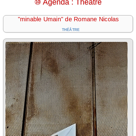
⑩ Agenda : Théâtre
"minable Umain" de Romane Nicolas
THÉÂTRE