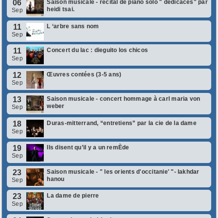
06
Saison musicale - récital de piano solo " dédicaces" par
heidi tsai.
Sep
11
L ‘arbre sans nom
Sep
11
Concert du lac : dieguito los chicos
Sep
12
Œuvres contées (3-5 ans)
Sep
13
Saison musicale - concert hommage à carl maria von
weber
Sep
18
Duras-mitterrand, “entretiens” par la cie de la dame
Sep
19
Ils disent qu’il y a un remÈde
Sep
23
Saison musicale - " les orients d'occitanie' "- lakhdar
hanou
Sep
23
La dame de pierre
Sep