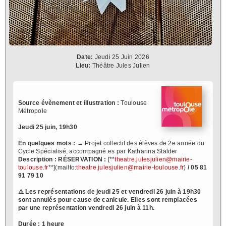
Date:
Jeudi 25 Juin 2026
Lieu:
Théâtre Jules Julien
Source évènement et illustration :
Toulouse
Métropole
Jeudi 25 juin, 19h30
En quelques mots :
→ Projet collectif des élèves de 2e année du
Cycle Spécialisé, accompagné.es par Katharina Stalder
Description :
RÉSERVATION :
[**
theatre.julesjulien@mairie-
toulouse.fr
**](mailto:
theatre.julesjulien@mairie-toulouse.fr
)
/ 05 81
91 79 10
⚠️ Les représentations de jeudi 25 et vendredi 26 juin à 19h30
sont annulés pour cause de canicule. Elles sont remplacées
par une représentation vendredi 26 juin à 11h.
Durée : 1 heure