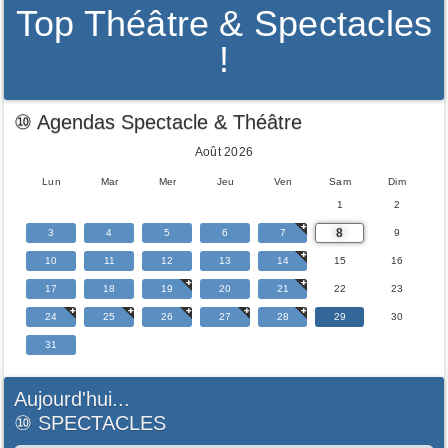
Top Théâtre & Spectacles
!
⑩ Agendas Spectacle & Théâtre
Août 2026
Lun
Mar
Mer
Jeu
Ven
Sam
Dim
1
2
8
3
4
5
6
7
9
10
11
12
13
14
15
16
17
18
19
20
21
22
23
24
25
26
27
28
29
30
31
Aujourd'hui...
⑩
SPECTACLES