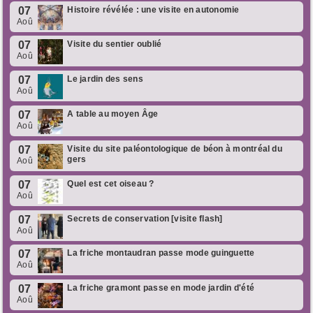
07
Histoire révélée : une visite en autonomie
Aoû
07
Visite du sentier oublié
Aoû
07
Le jardin des sens
Aoû
07
A table au moyen Âge
Aoû
07
Visite du site paléontologique de béon à montréal du
gers
Aoû
07
Quel est cet oiseau ?
Aoû
07
Secrets de conservation [visite flash]
Aoû
07
La friche montaudran passe mode guinguette
Aoû
07
La friche gramont passe en mode jardin d'été
Aoû