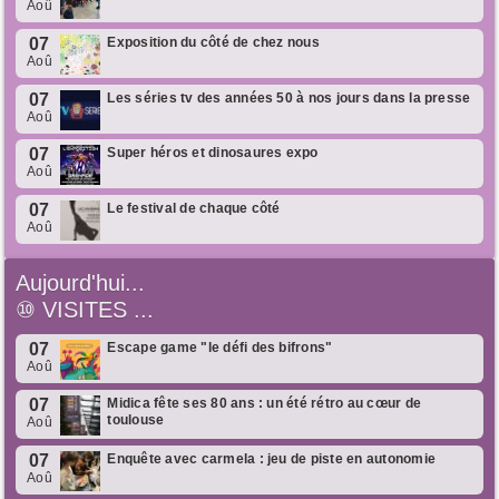
Aoû
07
Exposition du côté de chez nous
Aoû
07
Les séries tv des années 50 à nos jours dans la presse
Aoû
07
Super héros et dinosaures expo
Aoû
07
Le festival de chaque côté
Aoû
Aujourd'hui...
⑩
VISITES ...
07
Escape game "le défi des bifrons"
Aoû
07
Midica fête ses 80 ans : un été rétro au cœur de
toulouse
Aoû
07
Enquête avec carmela : jeu de piste en autonomie
Aoû