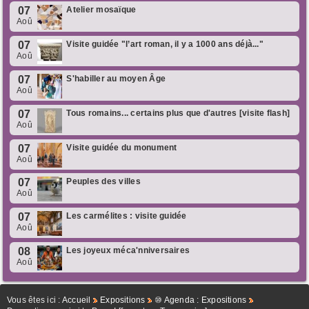
07
Atelier mosaïque
Aoû
07
Visite guidée "l’art roman, il y a 1000 ans déjà..."
Aoû
07
S'habiller au moyen Âge
Aoû
07
Tous romains... certains plus que d'autres [visite flash]
Aoû
07
Visite guidée du monument
Aoû
07
Peuples des villes
Aoû
07
Les carmélites : visite guidée
Aoû
08
Les joyeux méca'nniversaires
Aoû
Vous êtes ici :
Accueil
Expositions
⑩ Agenda : Expositions