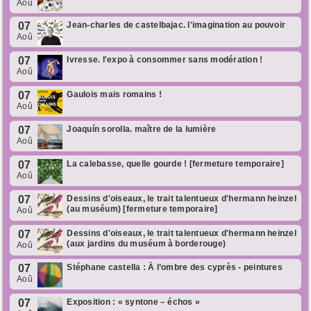
Aoû
07
Jean-charles de castelbajac. l'imagination au pouvoir
Aoû
07
Ivresse. l'expo à consommer sans modération !
Aoû
07
Gaulois mais romains !
Aoû
07
Joaquín sorolla. maître de la lumière
Aoû
07
La calebasse, quelle gourde ! [fermeture temporaire]
Aoû
07
Dessins d'oiseaux, le trait talentueux d'hermann heinzel
(au muséum) [fermeture temporaire]
Aoû
07
Dessins d'oiseaux, le trait talentueux d'hermann heinzel
(aux jardins du muséum à borderouge)
Aoû
07
Stéphane castella : À l’ombre des cyprès - peintures
Aoû
07
Exposition : « syntone – échos »