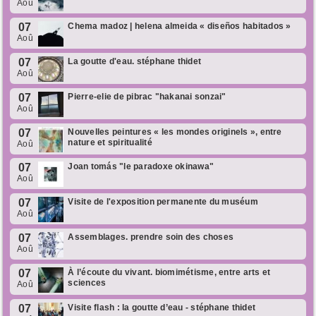
Aoû
07
Chema madoz | helena almeida « diseños habitados »
Aoû
07
La goutte d'eau. stéphane thidet
Aoû
07
Pierre-elie de pibrac "hakanai sonzai"
Aoû
07
Nouvelles peintures « les mondes originels », entre
nature et spiritualité
Aoû
07
Joan tomás "le paradoxe okinawa"
Aoû
07
Visite de l'exposition permanente du muséum
Aoû
07
Assemblages. prendre soin des choses
Aoû
07
À l’écoute du vivant. biomimétisme, entre arts et
sciences
Aoû
07
Visite flash : la goutte d’eau - stéphane thidet