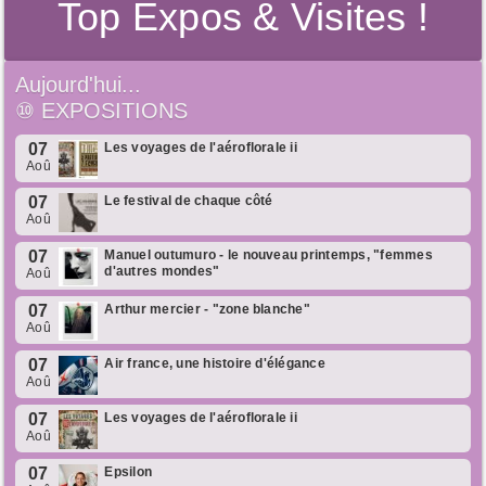
Top Expos & Visites !
Aujourd'hui...
⑩
EXPOSITIONS
07
Les voyages de l'aéroflorale ii
Aoû
07
Le festival de chaque côté
Aoû
07
Manuel outumuro - le nouveau printemps, "femmes
d'autres mondes"
Aoû
07
Arthur mercier - "zone blanche"
Aoû
07
Air france, une histoire d'élégance
Aoû
07
Les voyages de l'aéroflorale ii
Aoû
07
Epsilon