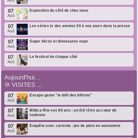
Aoû
07
Exposition du côté de chez nous
Aoû
07
Les séries tv des années 50 à nos jours dans la presse
Aoû
07
Super héros et dinosaures expo
Aoû
07
Le festival de chaque côté
Aoû
Aujourd'hui...
⑩
VISITES ...
07
Escape game "le défi des bifrons"
Aoû
07
Midica fête ses 80 ans : un été rétro au cœur de
toulouse
Aoû
07
Enquête avec carmela : jeu de piste en autonomie
Aoû