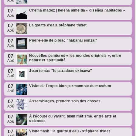
Aoû
07
Chema madoz | helena almeida « diseños habitados »
Aoû
07
La goutte d'eau. stéphane thidet
Aoû
07
Pierre-elie de pibrac "hakanai sonzai"
Aoû
07
Nouvelles peintures « les mondes originels », entre
nature et spiritualité
Aoû
07
Joan tomás "le paradoxe okinawa"
Aoû
07
Visite de l'exposition permanente du muséum
Aoû
07
Assemblages. prendre soin des choses
Aoû
07
À l’écoute du vivant. biomimétisme, entre arts et
sciences
Aoû
07
Visite flash : la goutte d’eau - stéphane thidet