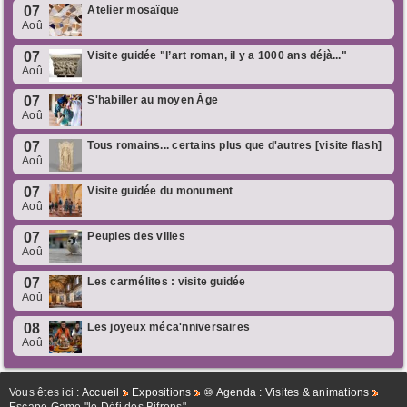
07
Atelier mosaïque
Aoû
07
Visite guidée "l’art roman, il y a 1000 ans déjà..."
Aoû
07
S'habiller au moyen Âge
Aoû
07
Tous romains... certains plus que d'autres [visite flash]
Aoû
07
Visite guidée du monument
Aoû
07
Peuples des villes
Aoû
07
Les carmélites : visite guidée
Aoû
08
Les joyeux méca'nniversaires
Aoû
Vous êtes ici :
Accueil
Expositions
⑩ Agenda : Visites & animations
Escape Game "le Défi des Bifrons"