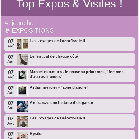
Top Expos & Visites !
Aujourd'hui...
⑩
EXPOSITIONS
07
Les voyages de l'aéroflorale ii
Aoû
07
Le festival de chaque côté
Aoû
07
Manuel outumuro - le nouveau printemps, "femmes
d'autres mondes"
Aoû
07
Arthur mercier - "zone blanche"
Aoû
07
Air france, une histoire d'élégance
Aoû
07
Les voyages de l'aéroflorale ii
Aoû
07
Epsilon