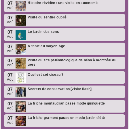
07
Histoire révélée : une visite en autonomie
Aoû
07
Visite du sentier oublié
Aoû
07
Le jardin des sens
Aoû
07
A table au moyen Âge
Aoû
07
Visite du site paléontologique de béon à montréal du
gers
Aoû
07
Quel est cet oiseau ?
Aoû
07
Secrets de conservation [visite flash]
Aoû
07
La friche montaudran passe mode guinguette
Aoû
07
La friche gramont passe en mode jardin d'été
Aoû