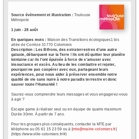
Source évènement et illustration :
Toulouse
Métropole
1 juin - 28 août
En quelques mots :
Maison des Transitions écologiques1 bis
allée de Corrèze 31770 Colomiers
Description :
Les Bifrons, des extraterrestres d'une autre
galaxie, débarquent sur la Terre ! Ils ont dû quitter leur planète
lointaine car ils l'ont épuisée à force de s'amuser avec
insouciance et excès. Au lieu de les combattre et rejeter,
pourquoi ne pas coopérer avec eux, partageant leurs
expériences, pour nous aider à préserver ensemble notre
qualité de vie sans nuire à notre paradis terrestre et donc
sauver toute l’Humanité !
Saurez-vous comprendre leurs messages et vous engagerez-vous
à agir ?
Escape game à réaliser seul ou en équipe de quatre maximum
Durée 30mn. À partir de 7 ans.
Pour les groupes plus conséquents, contacter la MTE par
téléphone au 05 61 15 23 59 ou à [
mte@mairie-colomiers.fr
]
(https://www.ville-colomiers.fr/#)