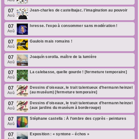
Aoû
07
Jean-charles de castelbajac. l'imagination au pouvoir
Aoû
07
Ivresse. l'expo à consommer sans modération !
Aoû
07
Gaulois mais romains !
Aoû
07
Joaquín sorolla. maître de la lumière
Aoû
07
La calebasse, quelle gourde ! [fermeture temporaire]
Aoû
07
Dessins d'oiseaux, le trait talentueux d'hermann heinzel
(au muséum) [fermeture temporaire]
Aoû
07
Dessins d'oiseaux, le trait talentueux d'hermann heinzel
(aux jardins du muséum à borderouge)
Aoû
07
Stéphane castella : À l’ombre des cyprès - peintures
Aoû
07
Exposition : « syntone – échos »