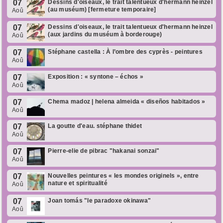
07
Dessins d'oiseaux, le trait talentueux d'hermann heinzel
(au muséum) [fermeture temporaire]
Aoû
07
Dessins d'oiseaux, le trait talentueux d'hermann heinzel
(aux jardins du muséum à borderouge)
Aoû
07
Stéphane castella : À l’ombre des cyprès - peintures
Aoû
07
Exposition : « syntone – échos »
Aoû
07
Chema madoz | helena almeida « diseños habitados »
Aoû
07
La goutte d'eau. stéphane thidet
Aoû
07
Pierre-elie de pibrac "hakanai sonzai"
Aoû
07
Nouvelles peintures « les mondes originels », entre
nature et spiritualité
Aoû
07
Joan tomás "le paradoxe okinawa"
Aoû