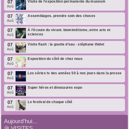
07
Visite de l'exposition permanente du muséum
Aoû
07
Assemblages. prendre soin des choses
Aoû
07
À l’écoute du vivant. biomimétisme, entre arts et
sciences
Aoû
07
Visite flash : la goutte d’eau - stéphane thidet
Aoû
07
Exposition du côté de chez nous
Aoû
07
Les séries tv des années 50 à nos jours dans la presse
Aoû
07
Super héros et dinosaures expo
Aoû
07
Le festival de chaque côté
Aoû
Aujourd'hui...
⑩
VISITES ...