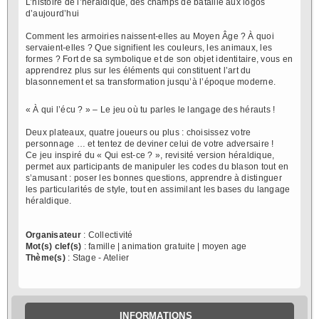
L’histoire de l’héraldique, des champs de bataille aux logos
d’aujourd’hui
Comment les armoiries naissent-elles au Moyen Âge ? À quoi
servaient-elles ? Que signifient les couleurs, les animaux, les
formes ? Fort de sa symbolique et de son objet identitaire, vous en
apprendrez plus sur les éléments qui constituent l’art du
blasonnement et sa transformation jusqu’à l’époque moderne.
« À qui l’écu ? » – Le jeu où tu parles le langage des hérauts !
Deux plateaux, quatre joueurs ou plus : choisissez votre
personnage … et tentez de deviner celui de votre adversaire !
Ce jeu inspiré du « Qui est-ce ? », revisité version héraldique,
permet aux participants de manipuler les codes du blason tout en
s’amusant : poser les bonnes questions, apprendre à distinguer
les particularités de style, tout en assimilant les bases du langage
héraldique.
Organisateur
: Collectivité
Mot(s) clef(s)
: famille | animation gratuite | moyen age
Thème(s)
: Stage - Atelier
INFORMATIONS