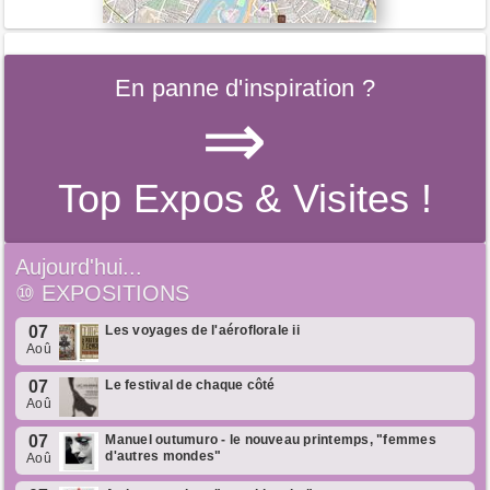
En panne d'inspiration ?
⇒
Top Expos & Visites !
Aujourd'hui...
⑩
EXPOSITIONS
07
Les voyages de l'aéroflorale ii
Aoû
07
Le festival de chaque côté
Aoû
07
Manuel outumuro - le nouveau printemps, "femmes
d'autres mondes"
Aoû