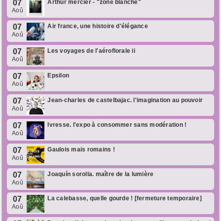
07
Arthur mercier - "zone blanche"
Aoû
07
Air france, une histoire d'élégance
Aoû
07
Les voyages de l'aéroflorale ii
Aoû
07
Epsilon
Aoû
07
Jean-charles de castelbajac. l'imagination au pouvoir
Aoû
07
Ivresse. l'expo à consommer sans modération !
Aoû
07
Gaulois mais romains !
Aoû
07
Joaquín sorolla. maître de la lumière
Aoû
07
La calebasse, quelle gourde ! [fermeture temporaire]
Aoû