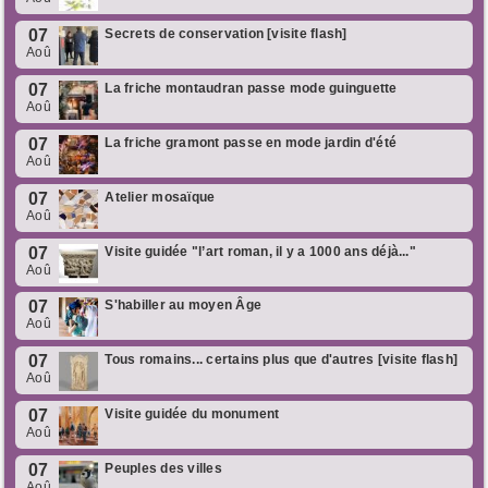
07
Secrets de conservation [visite flash]
Aoû
07
La friche montaudran passe mode guinguette
Aoû
07
La friche gramont passe en mode jardin d'été
Aoû
07
Atelier mosaïque
Aoû
07
Visite guidée "l’art roman, il y a 1000 ans déjà..."
Aoû
07
S'habiller au moyen Âge
Aoû
07
Tous romains... certains plus que d'autres [visite flash]
Aoû
07
Visite guidée du monument
Aoû
07
Peuples des villes
Aoû