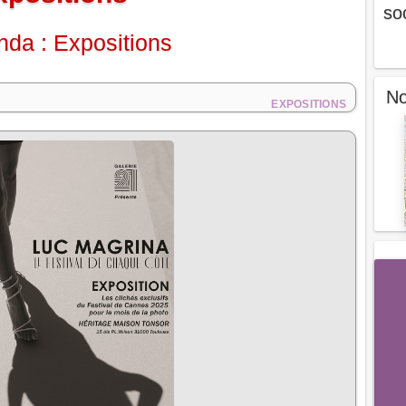
so
da : Expositions
No
EXPOSITIONS