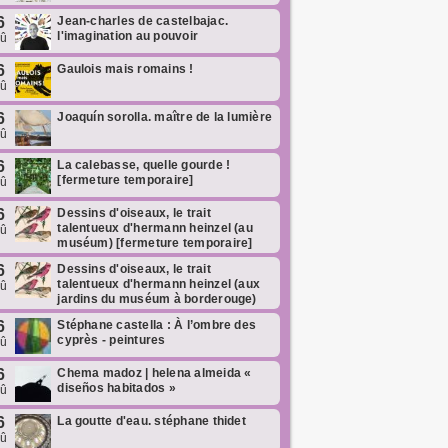
6
Jean-charles de castelbajac.
l'imagination au pouvoir
oû
6
Gaulois mais romains !
oû
6
Joaquín sorolla. maître de la lumière
oû
6
La calebasse, quelle gourde !
[fermeture temporaire]
oû
6
Dessins d'oiseaux, le trait
talentueux d'hermann heinzel (au
oû
muséum) [fermeture temporaire]
6
Dessins d'oiseaux, le trait
talentueux d'hermann heinzel (aux
oû
jardins du muséum à borderouge)
6
Stéphane castella : À l’ombre des
cyprès - peintures
oû
6
Chema madoz | helena almeida «
diseños habitados »
oû
6
La goutte d'eau. stéphane thidet
oû