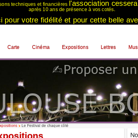
l'association cesser
sons techniques et financières
après 10 ans de présence à vos cotés.
 pour votre fidélité et pour cette belle ave
Carte
Cinéma
Expositions
Lettres
Mus
xpositions
Le Festival de chaque côté
xpositions
No