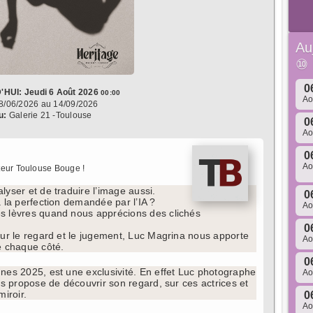
Au
⑩
0
'HUI:
Jeudi 6 Août 2026
00:00
A
8/06/2026 au 14/09/2026
u:
Galerie 21 -Toulouse
0
A
0
A
eur Toulouse Bouge !
lyser et de traduire l’image aussi.
0
à la perfection demandée par l’IA ?
A
s lèvres quand nous apprécions des clichés
0
our le regard et le jugement, Luc Magrina nous apporte
A
e chaque côté.
0
nes 2025, est une exclusivité. En effet Luc photographe
A
us propose de découvrir son regard, sur ces actrices et
iroir.
0
A