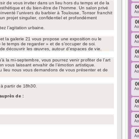
sir de vous inviter dans un lieu hors du temps et de la
0
l’esthétique et du bien-être de l’homme. Un salon privé
A
inventé l’univers du barbier à Toulouse, Tonsor franchit
n projet singulier, confidentiel et profondément
0
A
ez l’agitation urbaine.
0
 et la galerie 21 vous propose une exposition ou le
A
 le temps de regarder » et de s’occuper de soi.
e découvrir les œuvres, autour d’espaces de vie.
0
A
u’à la mi-septembre, vous pourrez venir profiter de l’art
en vous laissant envahir de l’émotion artistique.
0
té du lieu nous vous demandons de vous présenter et de
A
0
 à partir de 18h30.
A
 auprès de :
0
A
0
A
0
A