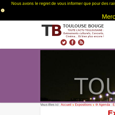
Nous avons le regret de vous informer que pour des rai
Merci
xnxx
Xnxx
Xvideos
Vous êtes ici :
Accueil
Expositions
⑩ Agenda : E
E