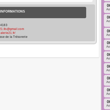
0
A
INFORMATIONS
0
A
24183
e21.tls@gmail.com
0
galerie21.fr/
A
sse de la Trésorerie
0
A
0
A
0
A
0
A
0
A
0
A