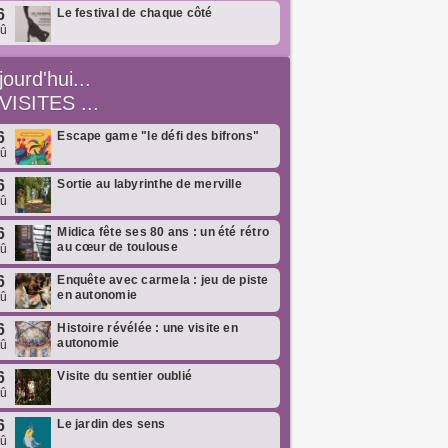
6
Le festival de chaque côté
oû
jourd'hui...
VISITES ...
6
Escape game "le défi des bifrons"
oû
6
Sortie au labyrinthe de merville
oû
6
Midica fête ses 80 ans : un été rétro
au cœur de toulouse
oû
6
Enquête avec carmela : jeu de piste
en autonomie
oû
6
Histoire révélée : une visite en
autonomie
oû
6
Visite du sentier oublié
oû
6
Le jardin des sens
oû