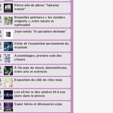
6
Pierre-elie de pibrac "hakanai
sonzai"
oû
6
Nouvelles peintures « les mondes
originels », entre nature et
oû
spiritualité
6
Joan tomás "le paradoxe okinawa"
oû
6
Visite de l'exposition permanente du
muséum
oû
6
Assemblages. prendre soin des
choses
oû
6
À l’écoute du vivant. biomimétisme,
entre arts et sciences
oû
6
Exposition du côté de chez nous
oû
6
Les séries tv des années 50 à nos
jours dans la presse
oû
6
Super héros et dinosaures expo
oû