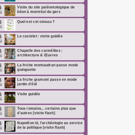
6
Visite du site paléontologique de
béon à montréal du gers
oû
6
Quel est cet oiseau ?
oû
6
Le castelet : visite guidée
oû
6
Chapelle des carmélites :
architecture & Œuvres
oû
6
La friche montaudran passe mode
guinguette
oû
6
La friche gramont passe en mode
jardin d'été
oû
6
Visite guidée
oû
6
Tous romains... certains plus que
d'autres [visite flash]
oû
6
Napoléon iii, l'archéologie au service
de la politique [visite flash]
oû