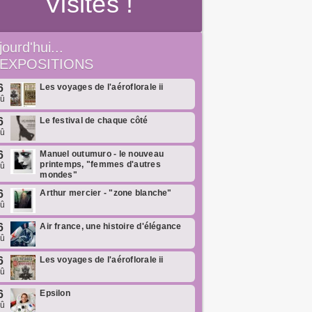
Visites !
jourd'hui...
EXPOSITIONS
6
Les voyages de l'aéroflorale ii
oû
6
Le festival de chaque côté
oû
6
Manuel outumuro - le nouveau
printemps, "femmes d'autres
oû
mondes"
6
Arthur mercier - "zone blanche"
oû
6
Air france, une histoire d'élégance
oû
6
Les voyages de l'aéroflorale ii
oû
6
Epsilon
oû