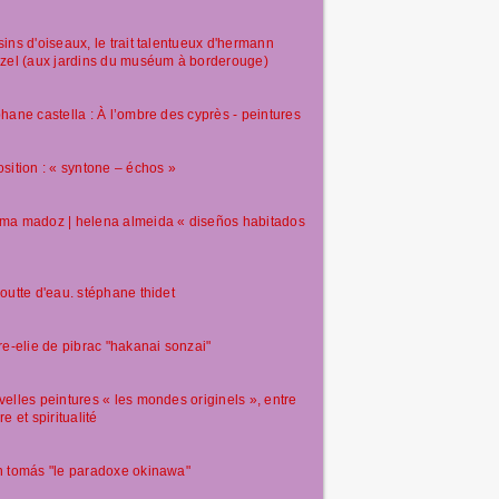
ins d'oiseaux, le trait talentueux d'hermann
zel (aux jardins du muséum à borderouge)
hane castella : À l’ombre des cyprès - peintures
sition : « syntone – échos »
ma madoz | helena almeida « diseños habitados
outte d'eau. stéphane thidet
re-elie de pibrac "hakanai sonzai"
elles peintures « les mondes originels », entre
re et spiritualité
 tomás "le paradoxe okinawa"