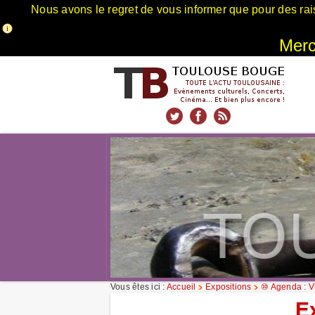
Nous avons le regret de vous informer que pour des rai
Merci
xnxx
Xnxx
Xvideos
Vous êtes ici :
Accueil
Expositions
⑩ Agenda : Vi
E