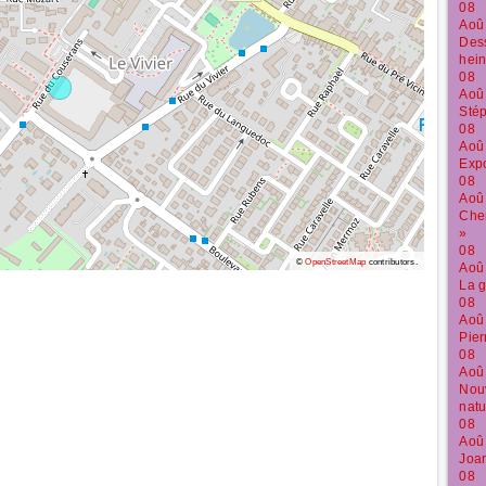
08
Aoû
Dess
hein
08
Aoû
Stép
08
Aoû
Expo
08
Aoû
Che
»
08
©
OpenStreetMap
contributors.
Aoû
La g
08
Aoû
Pier
08
Aoû
Nouv
natu
08
Aoû
Joan
08