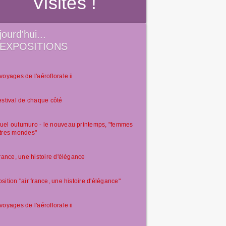
Visites !
jourd'hui...
EXPOSITIONS
voyages de l'aéroflorale ii
estival de chaque côté
el outumuro - le nouveau printemps, "femmes
tres mondes"
france, une histoire d'élégance
sition "air france, une histoire d'élégance"
voyages de l'aéroflorale ii