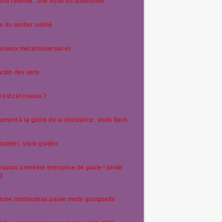
oire révélée : une visite en autonomie
te du sentier oublié
joyeux méca'nniversaires
ardin des sens
 est cet oiseau ?
ment à la gloire de la résistance : visite flash
astelet : visite guidée
tisanat, première entreprise de gaule ! [visite
h]
riche montaudran passe mode guinguette