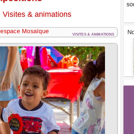
so
 Visites & animations
L’espace Mosaïque
No
VISITES & ANIMATIONS