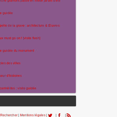
riche gramont passe en mode jardin d'été
te guidée
elle de la grave : architecture & Œuvres
x must go on ! [visite flash]
ite guidée du monument
les des villes
eur d'histoires
carmélites : visite guidée
|
Rechercher
|
Mentions légales
|
|
|