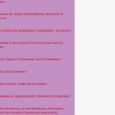
lon
écoute du vivant. biomimétisme, entre arts et
ences
-charles de castelbajac. l'imagination au pouvoir
séries tv des années 50 à nos jours dans la
sse
sse. l'expo à consommer sans modération !
ois mais romains !
uín sorolla. maître de la lumière
alebasse, quelle gourde ! [fermeture temporaire]
ins d'oiseaux, le trait talentueux d'hermann
zel (au muséum) [fermeture temporaire]