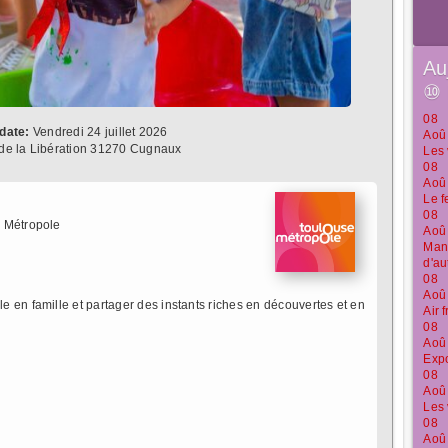
Au
⑩
08
date:
Vendredi 24 juillet 2026
Aoû
de la Libération 31270 Cugnaux
Les 
08
Aoû
Le f
08
 Métropole
Aoû
Manu
d'au
08
Aoû
 en famille et partager des instants riches en découvertes et en
Air 
08
Aoû
Expo
08
Aoû
Les 
08
Aoû