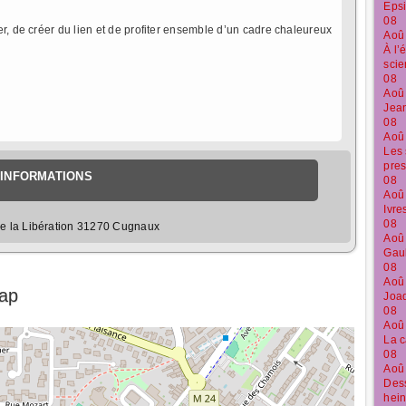
Epsi
08
r, de créer du lien et de profiter ensemble d’un cadre chaleureux
Aoû
À l’
sci
08
Aoû
Jean
08
Aoû
Les 
pre
INFORMATIONS
08
Aoû
Ivre
08
e la Libération 31270 Cugnaux
Aoû
Gaul
08
Aoû
Map
Joaq
08
Aoû
La c
08
Aoû
Dess
hein