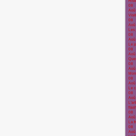
Hist
08
Aoû
Visi
08
Aoû
Les 
08
Aoû
Le j
08
Aoû
Quel
08
Aoû
Monu
08
Aoû
Le c
08
Aoû
L'ar
flas
08
Aoû
La f
08
Aoû