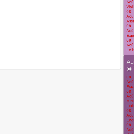
Aoû
Visi
08
Aoû
Ass
08
Aoû
Expo
08
Aoû
Le f
Au
⑩
08
Aoû
Esca
08
Aoû
Midi
toul
08
Aoû
Enqu
08
Aoû