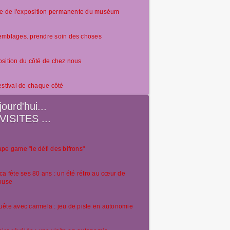
te de l'exposition permanente du muséum
emblages. prendre soin des choses
sition du côté de chez nous
estival de chaque côté
jourd'hui...
VISITES ...
pe game "le défi des bifrons"
ca fête ses 80 ans : un été rétro au cœur de
ouse
ête avec carmela : jeu de piste en autonomie