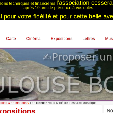
l'association cesser
sons techniques et financières
après 10 ans de présence à vos cotés.
 pour votre fidélité et pour cette belle ave
Carte
Cinéma
Expositions
Lettres
Mus
sites & animations
Les Rendez-vous D’été de L’espace Mosaïque
xpositions
No