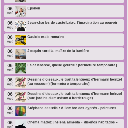
06
Epsilon
Aoû
06
Jean-charles de castelbajac. l'imagination au pouvoir
Aoû
06
Gaulois mais romains !
Aoû
06
Joaquín sorolla. maître de la lumière
Aoû
06
La calebasse, quelle gourde ! [fermeture temporaire]
Aoû
06
Dessins d'oiseaux, le trait talentueux d'hermann heinzel
(au muséum) [fermeture temporaire]
Aoû
06
Dessins d'oiseaux, le trait talentueux d'hermann heinzel
(aux jardins du muséum à borderouge)
Aoû
06
Stéphane castella : À l’ombre des cyprès - peintures
Aoû
06
Chema madoz | helena almeida « diseños habitados »
Aoû