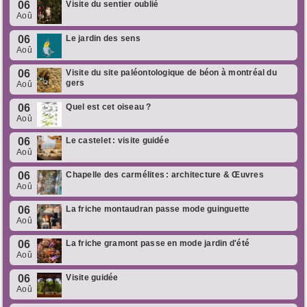
06
Visite du sentier oublié
Aoû
06
Le jardin des sens
Aoû
06
Visite du site paléontologique de béon à montréal du
gers
Aoû
06
Quel est cet oiseau ?
Aoû
06
Le castelet : visite guidée
Aoû
06
Chapelle des carmélites : architecture & Œuvres
Aoû
06
La friche montaudran passe mode guinguette
Aoû
06
La friche gramont passe en mode jardin d'été
Aoû
06
Visite guidée
Aoû