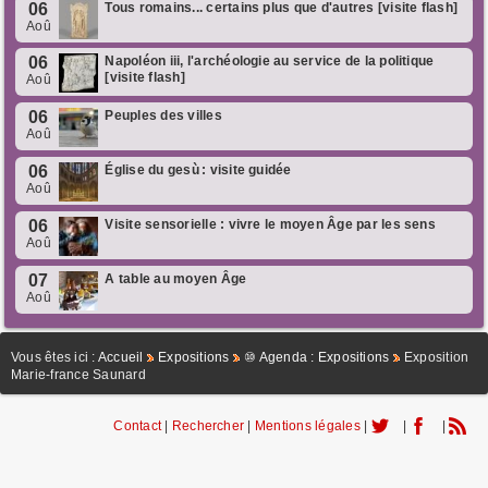
06
Tous romains... certains plus que d'autres [visite flash]
Aoû
06
Napoléon iii, l'archéologie au service de la politique
[visite flash]
Aoû
06
Peuples des villes
Aoû
06
Église du gesù : visite guidée
Aoû
06
Visite sensorielle : vivre le moyen Âge par les sens
Aoû
07
A table au moyen Âge
Aoû
Vous êtes ici :
Accueil
Expositions
⑩ Agenda : Expositions
Exposition
Marie-france Saunard
Contact
|
Rechercher
|
Mentions légales
|
|
|