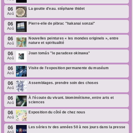
06
La goutte d'eau. stéphane thidet
Aoû
06
Pierre-elie de pibrac "hakanai sonzai"
Aoû
06
Nouvelles peintures « les mondes originels », entre
nature et spiritualité
Aoû
06
Joan tomás "le paradoxe okinawa"
Aoû
06
Visite de l'exposition permanente du muséum
Aoû
06
Assemblages. prendre soin des choses
Aoû
06
À l’écoute du vivant. biomimétisme, entre arts et
sciences
Aoû
06
Exposition du côté de chez nous
Aoû
06
Les séries tv des années 50 à nos jours dans la presse
Aoû