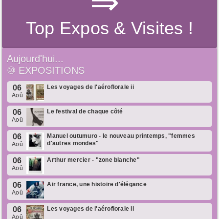
⇒
Top Expos & Visites !
Aujourd'hui...
⑩
EXPOSITIONS
06
Les voyages de l'aéroflorale ii
Aoû
06
Le festival de chaque côté
Aoû
06
Manuel outumuro - le nouveau printemps, "femmes
d'autres mondes"
Aoû
06
Arthur mercier - "zone blanche"
Aoû
06
Air france, une histoire d'élégance
Aoû
06
Les voyages de l'aéroflorale ii
Aoû