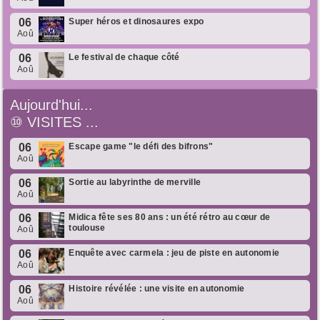
06
Super héros et dinosaures expo
Aoû
06
Le festival de chaque côté
Aoû
Aujourd'hui...
⑩
VISITES ...
06
Escape game "le défi des bifrons"
Aoû
06
Sortie au labyrinthe de merville
Aoû
06
Midica fête ses 80 ans : un été rétro au cœur de
toulouse
Aoû
06
Enquête avec carmela : jeu de piste en autonomie
Aoû
06
Histoire révélée : une visite en autonomie
Aoû