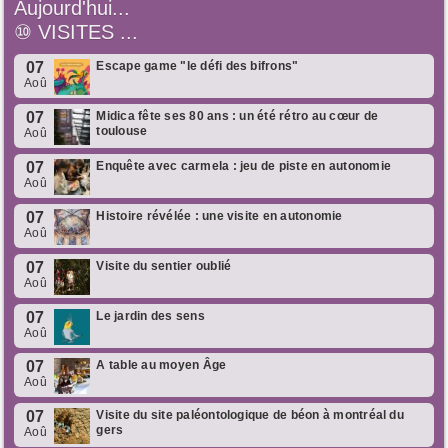
Aujourd'hui...
⑩
VISITES ...
07
Escape game "le défi des bifrons"
Aoû
07
Midica fête ses 80 ans : un été rétro au cœur de
toulouse
Aoû
07
Enquête avec carmela : jeu de piste en autonomie
Aoû
07
Histoire révélée : une visite en autonomie
Aoû
07
Visite du sentier oublié
Aoû
07
Le jardin des sens
Aoû
07
A table au moyen Âge
Aoû
07
Visite du site paléontologique de béon à montréal du
gers
Aoû