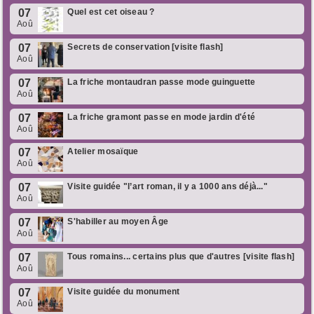
07
Quel est cet oiseau ?
Aoû
07
Secrets de conservation [visite flash]
Aoû
07
La friche montaudran passe mode guinguette
Aoû
07
La friche gramont passe en mode jardin d'été
Aoû
07
Atelier mosaïque
Aoû
07
Visite guidée "l’art roman, il y a 1000 ans déjà..."
Aoû
07
S'habiller au moyen Âge
Aoû
07
Tous romains... certains plus que d'autres [visite flash]
Aoû
07
Visite guidée du monument
Aoû