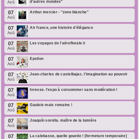
d'autres mondes"
Aoû
07
Arthur mercier - "zone blanche"
Aoû
07
Air france, une histoire d'élégance
Aoû
07
Les voyages de l'aéroflorale ii
Aoû
07
Epsilon
Aoû
07
Jean-charles de castelbajac. l'imagination au pouvoir
Aoû
07
Ivresse. l'expo à consommer sans modération !
Aoû
07
Gaulois mais romains !
Aoû
07
Joaquín sorolla. maître de la lumière
Aoû
07
La calebasse, quelle gourde ! [fermeture temporaire]