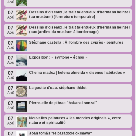
Aoû
07
Dessins d'oiseaux, le trait talentueux d'hermann heinzel
(au muséum) [fermeture temporaire]
Aoû
07
Dessins d'oiseaux, le trait talentueux d'hermann heinzel
(aux jardins du muséum à borderouge)
Aoû
07
Stéphane castella : À l’ombre des cyprès - peintures
Aoû
07
Exposition : « syntone – échos »
Aoû
07
Chema madoz | helena almeida « diseños habitados »
Aoû
07
La goutte d'eau. stéphane thidet
Aoû
07
Pierre-elie de pibrac "hakanai sonzai"
Aoû
07
Nouvelles peintures « les mondes originels », entre
nature et spiritualité
Aoû
07
Joan tomás "le paradoxe okinawa"