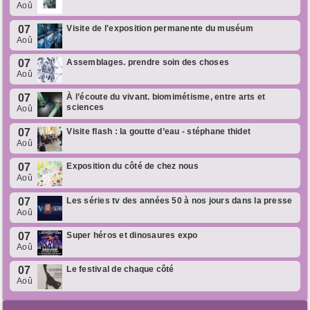
Aoû
07
Visite de l'exposition permanente du muséum
Aoû
07
Assemblages. prendre soin des choses
Aoû
07
À l’écoute du vivant. biomimétisme, entre arts et
sciences
Aoû
07
Visite flash : la goutte d’eau - stéphane thidet
Aoû
07
Exposition du côté de chez nous
Aoû
07
Les séries tv des années 50 à nos jours dans la presse
Aoû
07
Super héros et dinosaures expo
Aoû
07
Le festival de chaque côté
Aoû