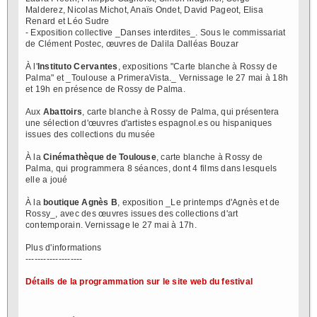
Malderez, Nicolas Michot, Anaïs Ondet, David Pageot, Elisa
Renard et Léo Sudre
- Exposition collective _Danses interdites_. Sous le commissariat
de Clément Postec, œuvres de Dalila Dalléas Bouzar
À l'
Instituto Cervantes
, expositions "Carte blanche à Rossy de
Palma" et _Toulouse a PrimeraVista._ Vernissage le 27 mai à 18h
et 19h en présence de Rossy de Palma.
Aux
Abattoirs
, carte blanche à Rossy de Palma, qui présentera
une sélection d'œuvres d'artistes espagnol.es ou hispaniques
issues des collections du musée
À la
Cinémathèque de Toulouse
, carte blanche à Rossy de
Palma, qui programmera 8 séances, dont 4 films dans lesquels
elle a joué
À la
boutique Agnès B
, exposition _Le printemps d'Agnès et de
Rossy_, avec des œuvres issues des collections d'art
contemporain. Vernissage le 27 mai à 17h.
Plus d'informations
-------------------
Détails de la programmation sur le site web du festival