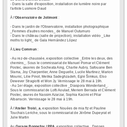
- Dans la salle d'exposition, installation de lumière noire par
l'artiste Lusmore Daud
À l'
Observatoire de Jolimont
:
- Dans le jardin de l'Observatoire, installation photographique
_Femmes d'autres mondes_ de Manuel Outumuro
- Dans le château (salle de projection), installation vidéo _Like
moths to light_ de Gala Hernández López
À
Lieu Commun
:
- Au rez-de-chaussée, exposition collective _Entre les deux, des
chemins_. Sous le commissariat de Manuel Pomar et Clément
Postec, œuvres de Socheata Aing, Charlie Aubry, Safouane Ben
Slama, Joy Charpentier, Anne Deguelle, Lucile Martinez, Marion
Mounic, Lilie Pinot, Melika Sadeghzadeh, Eglė Šimkus, Elso
Dewever Stragiotti et Won Jy. Vernissage le 28 mai à 19h.
- Au 1er étage, exposition collective _Diaspora Wonderland_.
Sous le commissariat de Lofti Aoulad, Meriem Berrada et Clément
Postec, œures de Nassim Azarzar, Sophia Kacimi et Pilar
Albarracin. Vernissage le 28 mai à 19h.
À l'
Atelier Trois\_a
, exposition Nouées de mia ftz et Pauline
Touchais Leriche, sous le commissariat de Jérôme Dupeyrat et
Julie Martin
Au
Garage Bonnefoy / PPA
, exposition collective _Danses