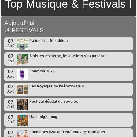
Top Musique & Festivals !
Aujourd'hui...
⑩
FESTIVALS
07
Paliss'art - 5e édition
Aoû
07
Artistes en herbe, les ateliers s'exposent !
Aoû
07
Jonction 2026
Aoû
07
Les voyages de l'aéroflorale ii
Aoû
07
Festival déodat de séverac
Aoû
07
Halle night long
Aoû
07
30ème festival des châteaux de bruniquel