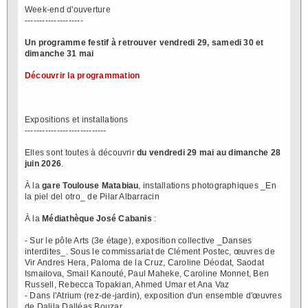
Week-end d'ouverture
--------------------
Un programme festif à retrouver vendredi 29, samedi 30 et
dimanche 31 mai
Découvrir la programmation
Expositions et installations
----------------------------
Elles sont toutes à découvrir
du vendredi 29 mai au dimanche 28
juin 2026
.
À la
gare Toulouse Matabiau
, installations photographiques _En
la piel del otro_ de Pilar Albarracin
À la
Médiathèque José Cabanis
:
- Sur le pôle Arts (3e étage), exposition collective _Danses
interdites_. Sous le commissariat de Clément Postec, œuvres de
Vir Andres Hera, Paloma de la Cruz, Caroline Déodat, Saodat
Ismailova, Smail Kanouté, Paul Maheke, Caroline Monnet, Ben
Russell, Rebecca Topakian, Ahmed Umar et Ana Vaz
- Dans l'Atrium (rez-de-jardin), exposition d'un ensemble d'œuvres
de Dalila Dalléas Bouzar