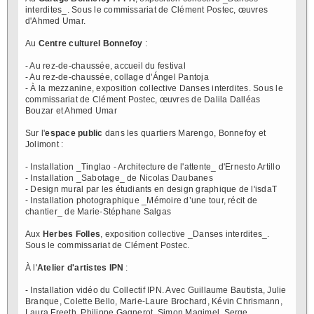
interdites_. Sous le commissariat de Clément Postec, œuvres
d'Ahmed Umar.
Au
Centre culturel Bonnefoy
:
- Au rez-de-chaussée, accueil du festival
- Au rez-de-chaussée, collage d'Ángel Pantoja
- À la mezzanine, exposition collective Danses interdites. Sous le
commissariat de Clément Postec, œuvres de Dalila Dalléas
Bouzar et Ahmed Umar
Sur l'
espace public
dans les quartiers Marengo, Bonnefoy et
Jolimont :
- Installation _Tinglao - Architecture de l'attente_ d'Ernesto Artillo
- Installation _Sabotage_ de Nicolas Daubanes
- Design mural par les étudiants en design graphique de l'isdaT
- Installation photographique _Mémoire d’une tour, récit de
chantier_ de Marie-Stéphane Salgas
Aux
Herbes Folles
, exposition collective _Danses interdites_.
Sous le commissariat de Clément Postec.
À l'
Atelier d'artistes IPN
:
- Installation vidéo du Collectif IPN. Avec Guillaume Bautista, Julie
Branque, Colette Bello, Marie-Laure Brochard, Kévin Chrismann,
Laura Freeth, Philippe Gagnerot, Simon Magimel, Serge