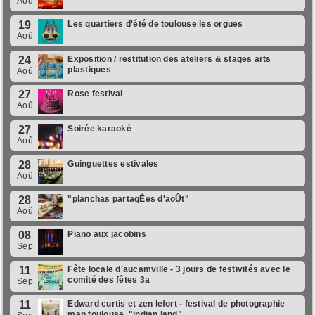
Aoû
19
Les quartiers d'été de toulouse les orgues
Aoû
24
Exposition / restitution des ateliers & stages arts
plastiques
Aoû
27
Rose festival
Aoû
27
Soirée karaoké
Aoû
28
Guinguettes estivales
Aoû
28
"planchas partagÉes d'aoÛt"
Aoû
08
Piano aux jacobins
Sep
11
Fête locale d'aucamville - 3 jours de festivités avec le
comité des fêtes 3a
Sep
11
Edward curtis et zen lefort - festival de photographie
map toulouse, "indian land"