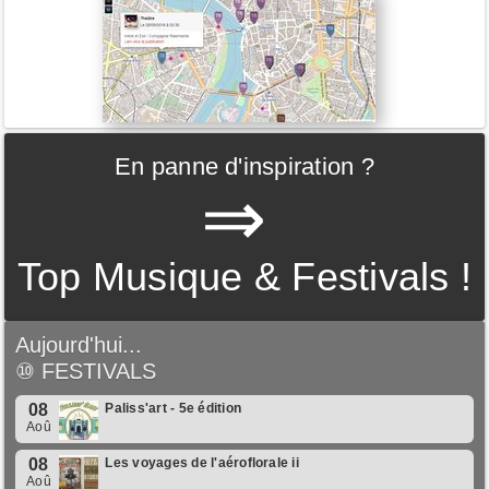
En panne d'inspiration ?
⇒
Top Musique & Festivals !
Aujourd'hui...
⑩
FESTIVALS
08
Paliss'art - 5e édition
Aoû
08
Les voyages de l'aéroflorale ii
Aoû