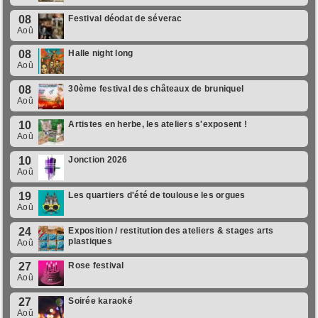
08
Festival déodat de séverac
Aoû
08
Halle night long
Aoû
08
30ème festival des châteaux de bruniquel
Aoû
10
Artistes en herbe, les ateliers s'exposent !
Aoû
10
Jonction 2026
Aoû
19
Les quartiers d'été de toulouse les orgues
Aoû
24
Exposition / restitution des ateliers & stages arts
plastiques
Aoû
27
Rose festival
Aoû
27
Soirée karaoké
Aoû