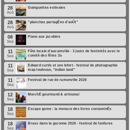
28
Guinguettes estivales
Aoû
28
"planchas partagÉes d'aoÛt"
Aoû
08
Piano aux jacobins
Sep
11
Fête locale d'aucamville - 3 jours de festivités avec le
comité des fêtes 3a
Sep
11
Edward curtis et zen lefort - festival de photographie
map toulouse, "indian land"
Sep
11
Festival de rue de ramonville 2026
Sep
12
MarchÉ gourmand & artisanal
Sep
18
Escape game : la menace des livres contaminÉs
Sep
18
Brass dans la garonne 2026 - festival de fanfares
Sep