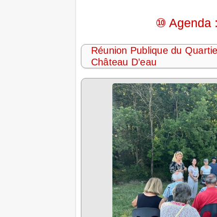
⑩ Agenda :
Réunion Publique du Quartie
Château D’eau