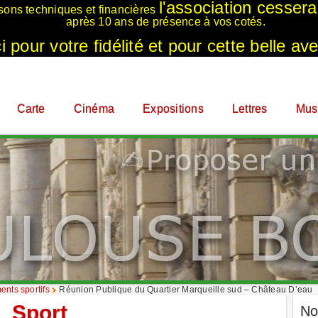
l'association cesser
sons techniques et financières
après 10 ans de présence à vos cotés.
 pour votre fidélité et pour cette belle ave
Carte
Cinéma
Expositions
Lettres
Mus
nts sportifs
Réunion Publique du Quartier Marqueille sud – Château D’eau
Sport
No