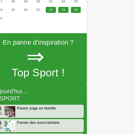
17
18
19
20
21
22
23
24
25
26
27
28
29
30
31
En panne d'inspiration ?
⇒
Top Sport !
jourd'hui...
SPORT
8
Pause yoga en famille
oû
9
Forum des associations
oû