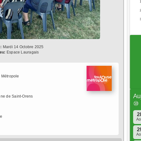
:
Mardi 14 Octobre 2025
ieu:
Espace Lauragais
 Métropole
Au
ne de Saint-Orens
⑩
2
re
A
2
A