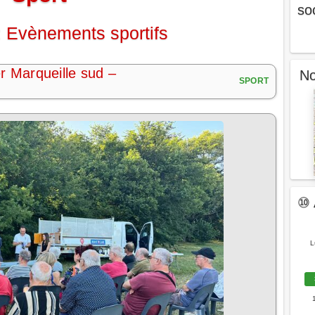
so
 Evènements sportifs
r Marqueille sud –
No
SPORT
⑩ 
L