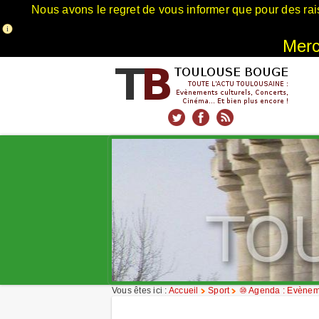
Nous avons le regret de vous informer que pour des rai
Merci
xnxx
Xnxx
Xvideos
Vous êtes ici :
Accueil
Sport
⑩ Agenda : Evèneme