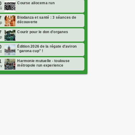
0
Course aliocema run
oû
7
Biodanza et santé : 3 séances de
découverte
ep
7
Courir pour le don d'organes
ep
0
Édition 2026 de la régate d'aviron
"garona cup" !
t
1
Harmonie mutuelle - toulouse
métropole run experience
ov