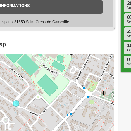
3
INFORMATIONS
A
0
S
 sports, 31650 Saint-Orens-de-Gameville
2
S
Map
1
Oc
0
N