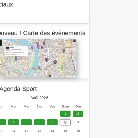
ciaux
uveau ! Carte des évènements
Agenda Sport
Août 2026
un
Mar
Mer
Jeu
Ven
Sam
Dim
1
2
8
3
4
5
6
7
9
10
11
12
13
14
15
16