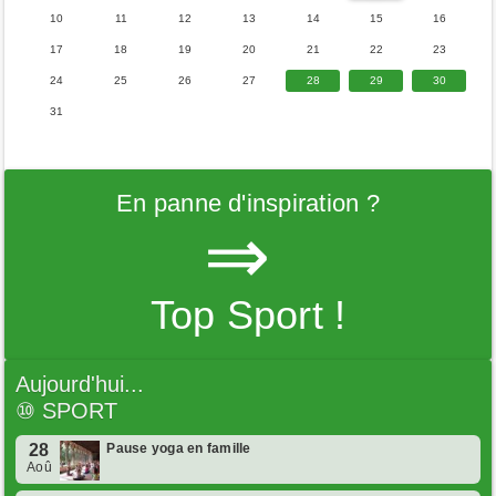
10
11
12
13
14
15
16
17
18
19
20
21
22
23
24
25
26
27
28
29
30
31
En panne d'inspiration ?
⇒
Top Sport !
Aujourd'hui...
⑩
SPORT
28
Pause yoga en famille
Aoû