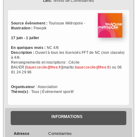
Lieu:
Tennis de Cornebarrieu
Source évènement :
Toulouse Métropole -
Illustration :
Freepik
17 juin - 1 juillet
En quelques mots :
NC 4/6
Description :
Ouvert à tous les licenciés FFT de NC (non classés)
à 4/6.
Renseignements et inscriptions : Cécile
BAUER [
bauer.cecile@free.fr
](mailto:
bauer.cecile@free.fr
) ou 06
81 24 29 96
Organisateur
: Association
Thème(s)
: Tous | Événement sportif
INFORMATIONS
Adresse
Cornebarrieu