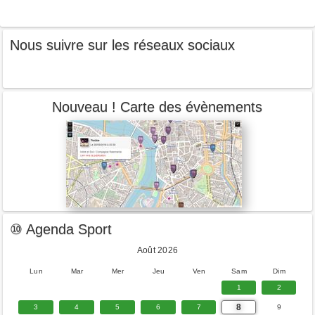
Nous suivre sur les réseaux sociaux
Nouveau ! Carte des évènements
⑩ Agenda Sport
Août 2026
Lun
Mar
Mer
Jeu
Ven
Sam
Dim
1
2
8
3
4
5
6
7
9