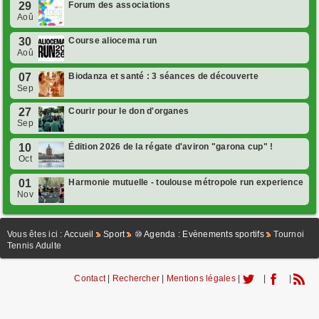
29
Forum des associations
Aoû
30
Course aliocema run
Aoû
07
Biodanza et santé : 3 séances de découverte
Sep
27
Courir pour le don d'organes
Sep
10
Édition 2026 de la régate d'aviron "garona cup" !
Oct
01
Harmonie mutuelle - toulouse métropole run experience
Nov
Vous êtes ici :
Accueil
Sport
⑩ Agenda : Evènements sportifs
Tournoi
Tennis Adulte
Contact
|
Rechercher
|
Mentions légales
|
|
|