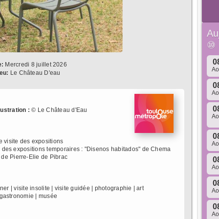
Au
⑩
0
e:
Mercredi 8 juillet 2026
A
ieu:
Le Château D'eau
0
A
0
llustration :
© Le Château d'Eau
A
0
e visite des expositions
A
te des expositions temporaires : "Disenos habitados" de Chema
de Pierre-Elie de Pibrac
0
A
0
uner | visite insolite | visite guidée | photographie | art
A
 | gastronomie | musée
0
A