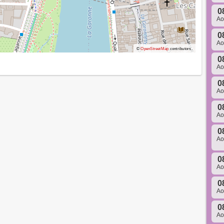
0
A
0
A
©
OpenStreetMap
contributors.
0
A
0
A
0
A
0
A
0
A
0
A
0
A