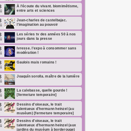
8
À l’écoute du vivant. biomimétisme,
entre arts et sciences
oû
8
Jean-charles de castelbajac.
l'imagination au pouvoir
oû
8
Les séries tv des années 50 à nos
jours dans la presse
oû
8
Ivresse. l'expo à consommer sans
modération !
oû
8
Gaulois mais romains !
oû
8
Joaquín sorolla. maître de la lumière
oû
8
La calebasse, quelle gourde !
[fermeture temporaire]
oû
8
Dessins d'oiseaux, le trait
talentueux d'hermann heinzel (au
oû
muséum) [fermeture temporaire]
8
Dessins d'oiseaux, le trait
talentueux d'hermann heinzel (aux
oû
jardins du muséum à borderouge)