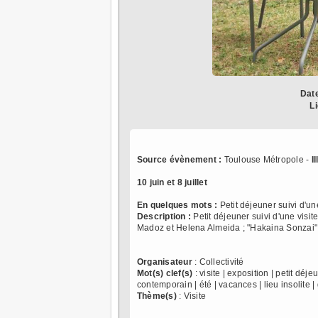
Dat
L
Source évènement :
Toulouse Métropole -
I
10 juin et 8 juillet
En quelques mots :
Petit déjeuner suivi d'un
Description :
Petit déjeuner suivi d'une visi
Madoz et Helena Almeida ; "Hakaina Sonzai" 
Organisateur
: Collectivité
Mot(s) clef(s)
: visite | exposition | petit déje
contemporain | été | vacances | lieu insolite
Thème(s)
: Visite