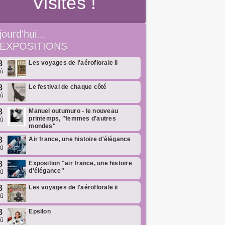
Visites !
jourd'hui...
EXPOSITIONS
8
Les voyages de l'aéroflorale ii
oû
8
Le festival de chaque côté
oû
8
Manuel outumuro - le nouveau
printemps, "femmes d'autres
oû
mondes"
8
Air france, une histoire d'élégance
oû
8
Exposition "air france, une histoire
d'élégance"
oû
8
Les voyages de l'aéroflorale ii
oû
8
Epsilon
oû