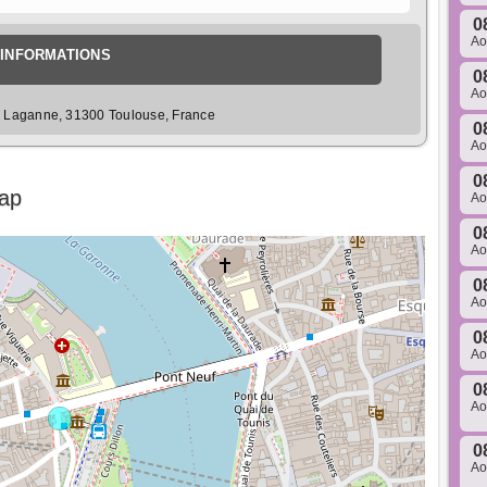
0
A
INFORMATIONS
0
A
e Laganne, 31300 Toulouse, France
0
A
0
Map
A
0
A
0
A
0
A
0
A
0
A