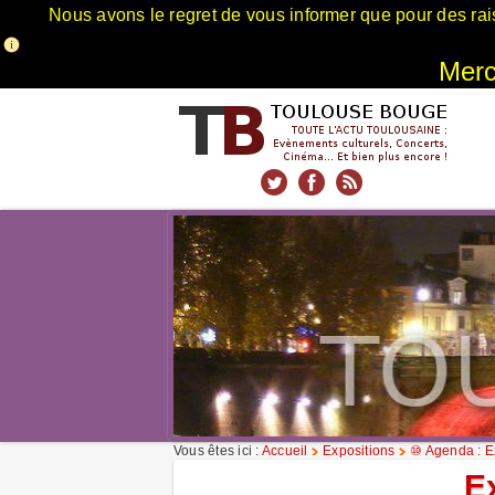
Nous avons le regret de vous informer que pour des rai
Merci
xnxx
Xnxx
Xvideos
Vous êtes ici :
Accueil
Expositions
⑩ Agenda : E
E