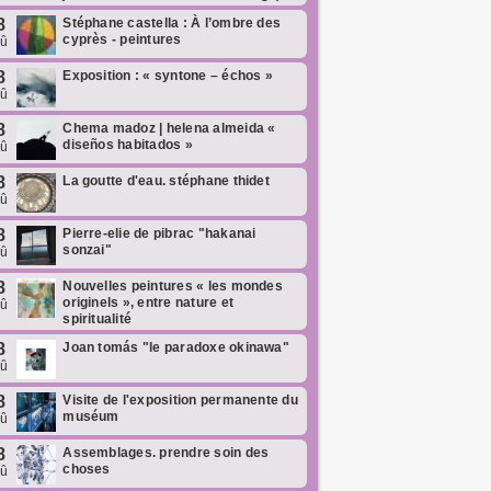
8
Stéphane castella : À l’ombre des
cyprès - peintures
oû
8
Exposition : « syntone – échos »
oû
8
Chema madoz | helena almeida «
diseños habitados »
oû
8
La goutte d'eau. stéphane thidet
oû
8
Pierre-elie de pibrac "hakanai
sonzai"
oû
8
Nouvelles peintures « les mondes
originels », entre nature et
oû
spiritualité
8
Joan tomás "le paradoxe okinawa"
oû
8
Visite de l'exposition permanente du
muséum
oû
8
Assemblages. prendre soin des
choses
oû