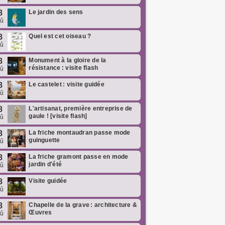
8
Le jardin des sens
oû
8
Quel est cet oiseau ?
oû
8
Monument à la gloire de la
résistance : visite flash
oû
8
Le castelet : visite guidée
oû
8
L'artisanat, première entreprise de
gaule ! [visite flash]
oû
8
La friche montaudran passe mode
guinguette
oû
8
La friche gramont passe en mode
jardin d'été
oû
8
Visite guidée
oû
8
Chapelle de la grave : architecture &
Œuvres
oû