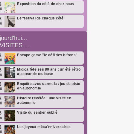
8
Exposition du côté de chez nous
oû
8
Le festival de chaque côté
oû
jourd'hui...
VISITES ...
8
Escape game "le défi des bifrons"
oû
8
Midica fête ses 80 ans : un été rétro
au cœur de toulouse
oû
8
Enquête avec carmela : jeu de piste
en autonomie
oû
8
Histoire révélée : une visite en
autonomie
oû
8
Visite du sentier oublié
oû
8
Les joyeux méca'nniversaires
oû