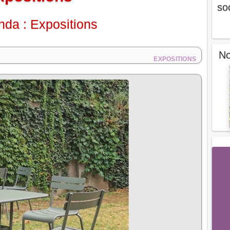
so
da : Expositions
No
EXPOSITIONS