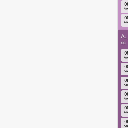
0
A
0
A
Au
⑩
0
A
0
A
0
A
0
A
0
A
0
A