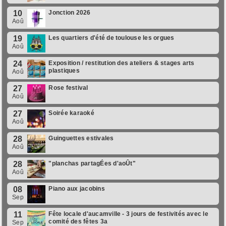
10
Jonction 2026
Aoû
19
Les quartiers d'été de toulouse les orgues
Aoû
24
Exposition / restitution des ateliers & stages arts
plastiques
Aoû
27
Rose festival
Aoû
27
Soirée karaoké
Aoû
28
Guinguettes estivales
Aoû
28
"planchas partagÉes d'aoÛt"
Aoû
08
Piano aux jacobins
Sep
11
Fête locale d'aucamville - 3 jours de festivités avec le
comité des fêtes 3a
Sep