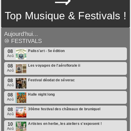
Top Musique & Festivals !
Aujourd'hui...
⑩
FESTIVALS
08
Paliss'art - 5e édition
Aoû
08
Les voyages de l'aéroflorale ii
Aoû
08
Festival déodat de séverac
Aoû
08
Halle night long
Aoû
08
30ème festival des châteaux de bruniquel
Aoû
10
Artistes en herbe, les ateliers s'exposent !
Aoû