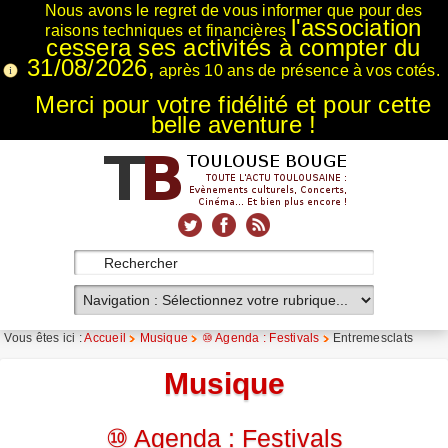
Nous avons le regret de vous informer que pour des
l'association
raisons techniques et financières
cessera ses activités à compter du
31/08/2026,
après 10 ans de présence à vos cotés.
Merci pour votre fidélité et pour cette
belle aventure !
xnxx
Xnxx
Xvideos
Vous êtes ici :
Accueil
Musique
⑩ Agenda : Festivals
Entremesclats
Musique
⑩ Agenda : Festivals