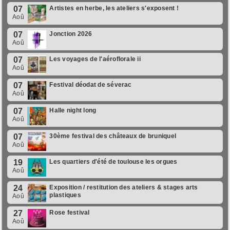
07
Artistes en herbe, les ateliers s'exposent !
Aoû
07
Jonction 2026
Aoû
07
Les voyages de l'aéroflorale ii
Aoû
07
Festival déodat de séverac
Aoû
07
Halle night long
Aoû
07
30ème festival des châteaux de bruniquel
Aoû
19
Les quartiers d'été de toulouse les orgues
Aoû
24
Exposition / restitution des ateliers & stages arts
plastiques
Aoû
27
Rose festival
Aoû