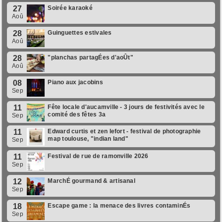
27
Soirée karaoké
Aoû
28
Guinguettes estivales
Aoû
28
"planchas partagÉes d'aoÛt"
Aoû
08
Piano aux jacobins
Sep
11
Fête locale d'aucamville - 3 jours de festivités avec le
comité des fêtes 3a
Sep
11
Edward curtis et zen lefort - festival de photographie
map toulouse, "indian land"
Sep
11
Festival de rue de ramonville 2026
Sep
12
MarchÉ gourmand & artisanal
Sep
18
Escape game : la menace des livres contaminÉs
Sep