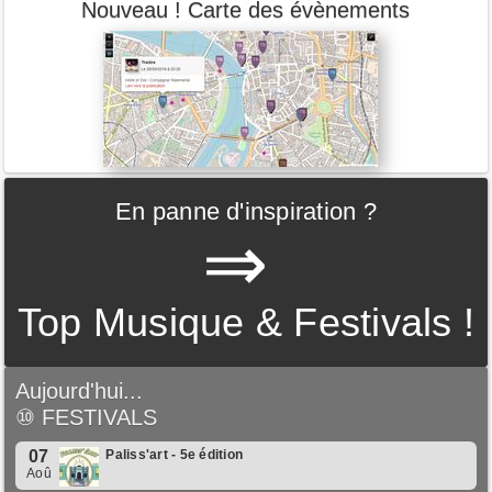
Nouveau ! Carte des évènements
En panne d'inspiration ?
⇒
Top Musique & Festivals !
Aujourd'hui...
⑩
FESTIVALS
07
Paliss'art - 5e édition
Aoû