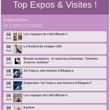
Top Expos & Visites !
Aujourd'hui...
⑩
EXPOSITIONS
08
Les voyages de l'aéroflorale ii
Aoû
08
Le festival de chaque côté
Aoû
08
Manuel outumuro - le nouveau printemps, "femmes
d'autres mondes"
Aoû
08
Air france, une histoire d'élégance
Aoû
08
Exposition "air france, une histoire d'élégance"
Aoû
08
Les voyages de l'aéroflorale ii
Aoû
08
Epsilon