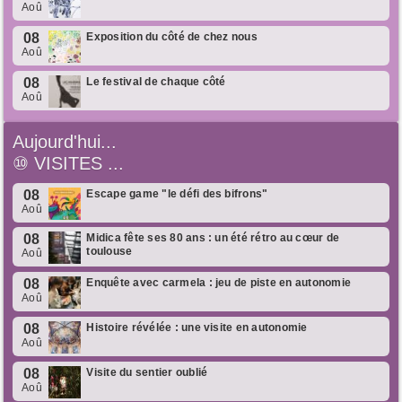
Aoû
08
Exposition du côté de chez nous
Aoû
08
Le festival de chaque côté
Aoû
Aujourd'hui...
⑩
VISITES ...
08
Escape game "le défi des bifrons"
Aoû
08
Midica fête ses 80 ans : un été rétro au cœur de
toulouse
Aoû
08
Enquête avec carmela : jeu de piste en autonomie
Aoû
08
Histoire révélée : une visite en autonomie
Aoû
08
Visite du sentier oublié
Aoû