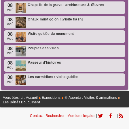
08
Chapelle de la grave : architecture & Œuvres
Aoû
08
Chaux must go on ! [visite flash]
Aoû
08
Visite guidée du monument
Aoû
08
Peuples des villes
Aoû
08
Passeur d'histoires
Aoû
08
Les carmélites : visite guidée
Aoû
Vous êtes ici :
Accueil
Expositions
⑩ Agenda : Visites & animations
Les Bébés Bouquinent
Contact
|
Rechercher
|
Mentions légales
|
|
|