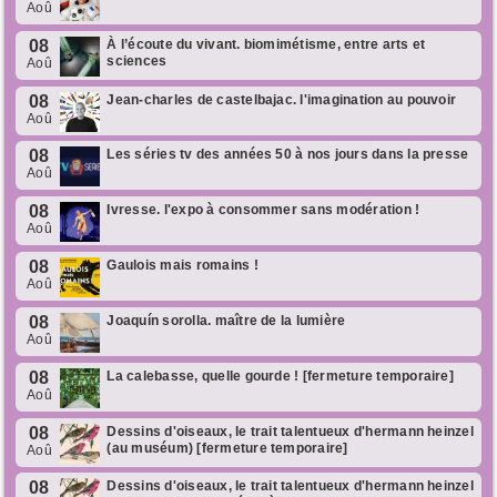
Aoû
08
À l’écoute du vivant. biomimétisme, entre arts et
sciences
Aoû
08
Jean-charles de castelbajac. l'imagination au pouvoir
Aoû
08
Les séries tv des années 50 à nos jours dans la presse
Aoû
08
Ivresse. l'expo à consommer sans modération !
Aoû
08
Gaulois mais romains !
Aoû
08
Joaquín sorolla. maître de la lumière
Aoû
08
La calebasse, quelle gourde ! [fermeture temporaire]
Aoû
08
Dessins d'oiseaux, le trait talentueux d'hermann heinzel
(au muséum) [fermeture temporaire]
Aoû
08
Dessins d'oiseaux, le trait talentueux d'hermann heinzel