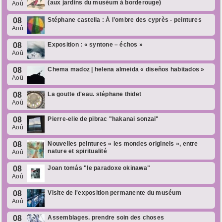
(aux jardins du muséum à borderouge)
Aoû
08
Stéphane castella : À l’ombre des cyprès - peintures
Aoû
08
Exposition : « syntone – échos »
Aoû
08
Chema madoz | helena almeida « diseños habitados »
Aoû
08
La goutte d'eau. stéphane thidet
Aoû
08
Pierre-elie de pibrac "hakanai sonzai"
Aoû
08
Nouvelles peintures « les mondes originels », entre
nature et spiritualité
Aoû
08
Joan tomás "le paradoxe okinawa"
Aoû
08
Visite de l'exposition permanente du muséum
Aoû
08
Assemblages. prendre soin des choses