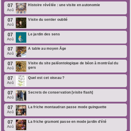
07
Histoire révélée : une visite en autonomie
Aoû
07
Visite du sentier oublié
Aoû
07
Le jardin des sens
Aoû
07
A table au moyen Âge
Aoû
07
Visite du site paléontologique de béon à montréal du
gers
Aoû
07
Quel est cet oiseau ?
Aoû
07
Secrets de conservation [visite flash]
Aoû
07
La friche montaudran passe mode guinguette
Aoû
07
La friche gramont passe en mode jardin d'été
Aoû