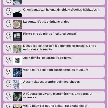
Aoû
07
Chema madoz | helena almeida « diseños habitados »
Aoû
07
La goutte d'eau. stéphane thidet
Aoû
07
Pierre-elie de pibrac "hakanai sonzai"
Aoû
07
Nouvelles peintures « les mondes originels », entre
nature et spiritualité
Aoû
07
Joan tomás "le paradoxe okinawa"
Aoû
07
Visite de l'exposition permanente du muséum
Aoû
07
Assemblages. prendre soin des choses
Aoû
07
À l’écoute du vivant. biomimétisme, entre arts et
sciences
Aoû
07
Visite flash : la goutte d’eau - stéphane thidet