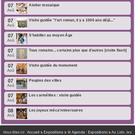
07
Atelier mosaïque
Aoû
07
Visite guidée "l’art roman, il y a 1000 ans déjà..."
Aoû
07
S'habiller au moyen Âge
Aoû
07
Tous romains... certains plus que d'autres [visite flash]
Aoû
07
Visite guidée du monument
Aoû
07
Peuples des villes
Aoû
07
Les carmélites : visite guidée
Aoû
08
Les joyeux méca'nniversaires
Aoû
Vous êtes ici :
Accueil
Expositions
⑩ Agenda : Expositions
Au Lido, les