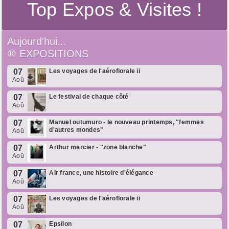
Top Expos & Visites !
Aujourd'hui...
⑩
EXPOSITIONS
07
Les voyages de l'aéroflorale ii
Aoû
07
Le festival de chaque côté
Aoû
07
Manuel outumuro - le nouveau printemps, "femmes
d'autres mondes"
Aoû
07
Arthur mercier - "zone blanche"
Aoû
07
Air france, une histoire d'élégance
Aoû
07
Les voyages de l'aéroflorale ii
Aoû
07
Epsilon