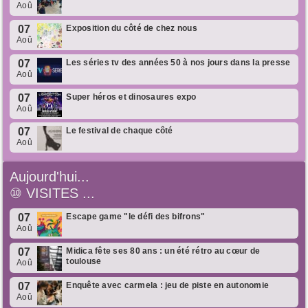
Aoû
07
Exposition du côté de chez nous
Aoû
07
Les séries tv des années 50 à nos jours dans la presse
Aoû
07
Super héros et dinosaures expo
Aoû
07
Le festival de chaque côté
Aoû
Aujourd'hui...
⑩
VISITES ...
07
Escape game "le défi des bifrons"
Aoû
07
Midica fête ses 80 ans : un été rétro au cœur de
toulouse
Aoû
07
Enquête avec carmela : jeu de piste en autonomie
Aoû