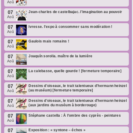
Aoû
07
Jean-charles de castelbajac. l'imagination au pouvoir
Aoû
07
Ivresse. l'expo à consommer sans modération !
Aoû
07
Gaulois mais romains !
Aoû
07
Joaquín sorolla. maître de la lumière
Aoû
07
La calebasse, quelle gourde ! [fermeture temporaire]
Aoû
07
Dessins d'oiseaux, le trait talentueux d'hermann heinzel
(au muséum) [fermeture temporaire]
Aoû
07
Dessins d'oiseaux, le trait talentueux d'hermann heinzel
(aux jardins du muséum à borderouge)
Aoû
07
Stéphane castella : À l’ombre des cyprès - peintures
Aoû
07
Exposition : « syntone – échos »