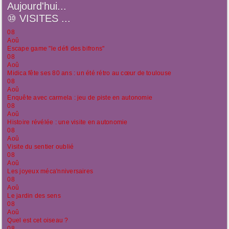
Aujourd'hui...
⑩
VISITES ...
08
Aoû
Escape game "le défi des bifrons"
08
Aoû
Midica fête ses 80 ans : un été rétro au cœur de toulouse
08
Aoû
Enquête avec carmela : jeu de piste en autonomie
08
Aoû
Histoire révélée : une visite en autonomie
08
Aoû
Visite du sentier oublié
08
Aoû
Les joyeux méca'nniversaires
08
Aoû
Le jardin des sens
08
Aoû
Quel est cet oiseau ?
08