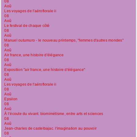
08
Aoû
Les voyages de l'aéroflorale ii
08
Aoû
Le festival de chaque côté
08
Aoû
Manuel outumuro - le nouveau printemps, "femmes d'autres mondes"
08
Aoû
Air france, une histoire d'élégance
08
Aoû
Exposition "air france, une histoire d'élégance"
08
Aoû
Les voyages de l'aéroflorale ii
08
Aoû
Epsilon
08
Aoû
À l’écoute du vivant. biomimétisme, entre arts et sciences
08
Aoû
Jean-charles de castelbajac. l'imagination au pouvoir
08