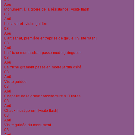
Aoû
Monument à la gloire de la résistance : visite flash
08
Aoû
Le castelet : visite guidée
08
Aoû
L'artisanat, première entreprise de gaule ! [visite flash]
08
Aoû
La friche montaudran passe mode guinguette
08
Aoû
La friche gramont passe en mode jardin d'été
08
Aoû
Visite guidée
08
Aoû
Chapelle de la grave : architecture & Œuvres
08
Aoû
Chaux must go on ! [visite flash]
08
Aoû
Visite guidée du monument
08
Aoû