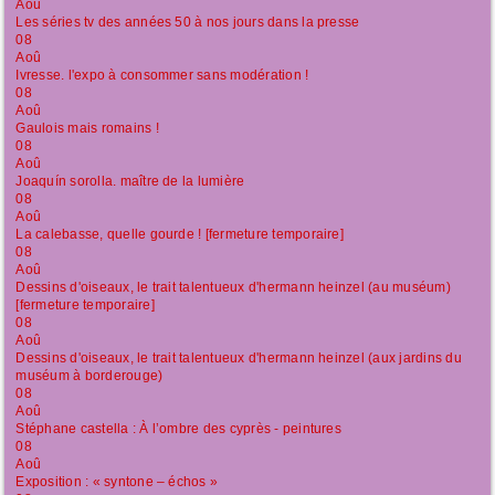
Aoû
Les séries tv des années 50 à nos jours dans la presse
08
Aoû
Ivresse. l'expo à consommer sans modération !
08
Aoû
Gaulois mais romains !
08
Aoû
Joaquín sorolla. maître de la lumière
08
Aoû
La calebasse, quelle gourde ! [fermeture temporaire]
08
Aoû
Dessins d'oiseaux, le trait talentueux d'hermann heinzel (au muséum)
[fermeture temporaire]
08
Aoû
Dessins d'oiseaux, le trait talentueux d'hermann heinzel (aux jardins du
muséum à borderouge)
08
Aoû
Stéphane castella : À l’ombre des cyprès - peintures
08
Aoû
Exposition : « syntone – échos »