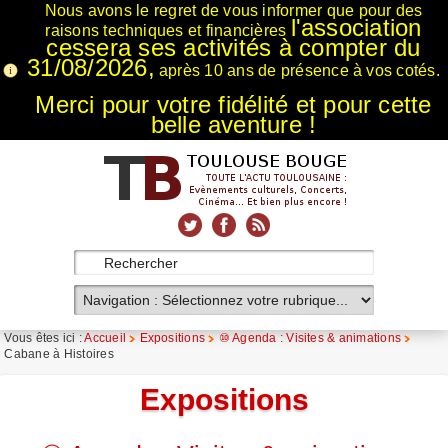
Nous avons le regret de vous informer que pour des
l'association
raisons techniques et financières
cessera ses activités à compter du
31/08/2026,
après 10 ans de présence à vos cotés.
Merci pour votre fidélité et pour cette
belle aventure !
xnxx
Xnxx
Xvideos
Vous êtes ici :
Accueil
Expositions
⑩ Agenda : Visites & animations
Cabane à Histoires
Expositions