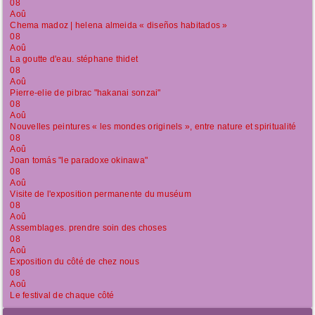
08
Aoû
Chema madoz | helena almeida « diseños habitados »
08
Aoû
La goutte d'eau. stéphane thidet
08
Aoû
Pierre-elie de pibrac "hakanai sonzai"
08
Aoû
Nouvelles peintures « les mondes originels », entre nature et spiritualité
08
Aoû
Joan tomás "le paradoxe okinawa"
08
Aoû
Visite de l'exposition permanente du muséum
08
Aoû
Assemblages. prendre soin des choses
08
Aoû
Exposition du côté de chez nous
08
Aoû
Le festival de chaque côté