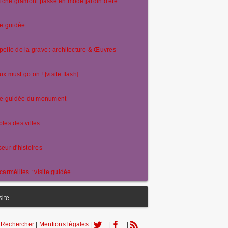
riche gramont passe en mode jardin d'été
te guidée
elle de la grave : architecture & Œuvres
x must go on ! [visite flash]
ite guidée du monument
les des villes
eur d'histoires
carmélites : visite guidée
site
|
Rechercher
|
Mentions légales
|
|
|