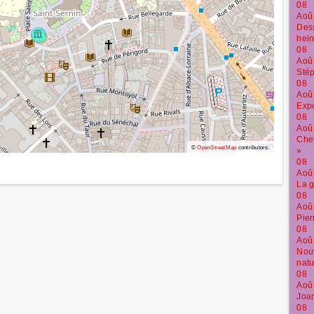
08
Aoû
Dess
hein
08
Aoû
Stép
08
Aoû
Expo
08
Aoû
Che
©
OpenStreetMap
contributors.
»
08
Aoû
La g
08
Aoû
Pier
08
Aoû
Nouv
natu
08
Aoû
Joan
08