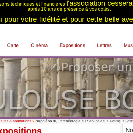
l'association cesser
sons techniques et financières
après 10 ans de présence à vos cotés.
 pour votre fidélité et pour cette belle ave
Carte
Cinéma
Expositions
Lettres
Mus
sites & animations
Napoléon Iii, L'archéologie au Service de la Politique [visi
xpositions
No