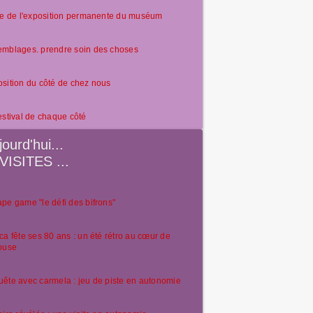
te de l'exposition permanente du muséum
emblages. prendre soin des choses
sition du côté de chez nous
estival de chaque côté
jourd'hui...
VISITES ...
pe game "le défi des bifrons"
ca fête ses 80 ans : un été rétro au cœur de
ouse
ête avec carmela : jeu de piste en autonomie