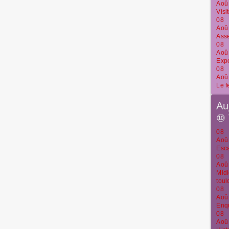
Aoû
Visi
08
Aoû
Ass
08
Aoû
Expo
08
Aoû
Le f
Au
⑩
08
Aoû
Esca
08
Aoû
Midi
toul
08
Aoû
Enqu
08
Aoû