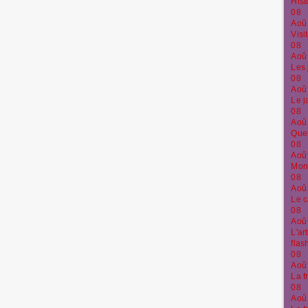
Hist
08
Aoû
Visi
08
Aoû
Les 
08
Aoû
Le j
08
Aoû
Quel
08
Aoû
Monu
08
Aoû
Le c
08
Aoû
L'ar
flas
08
Aoû
La f
08
Aoû