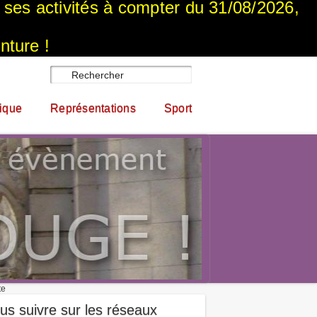
a ses activités à compter du 31/08/2026,
nture !
ique
Représentations
Sport
te
us suivre sur les réseaux