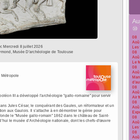
Au
⑩
08
Aoû
e:
Mercredi 8 juillet 2026
Les 
ymond, Musée D'archéologie de Toulouse
08
Aoû
Le f
08
Aoû
 Métropole
Manu
d'au
08
Aoû
éon III a développé l'archéologie "gallo-romaine" pour servir
Air 
08
dans Jules César, le conquérant des Gaules, un réformateur et un
Aoû
sation aux Gaulois. Il s’attache à en démontrer le génie pour
Expo
 Il fonde le "Musée gallo-romain" 1862 dans le château de Saint-
08
d’hui le musée d’Archéologie nationale, dont les chefs-d'œuvre
Aoû
Les 
08
Aoû