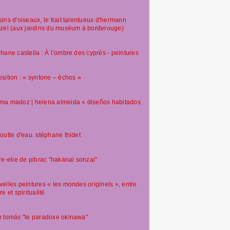
ins d'oiseaux, le trait talentueux d'hermann
zel (aux jardins du muséum à borderouge)
hane castella : À l’ombre des cyprès - peintures
sition : « syntone – échos »
ma madoz | helena almeida « diseños habitados
outte d'eau. stéphane thidet
re-elie de pibrac "hakanai sonzai"
elles peintures « les mondes originels », entre
re et spiritualité
 tomás "le paradoxe okinawa"