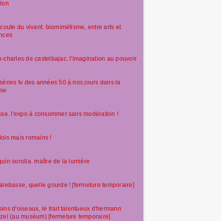
lon
écoute du vivant. biomimétisme, entre arts et
ences
-charles de castelbajac. l'imagination au pouvoir
séries tv des années 50 à nos jours dans la
sse
sse. l'expo à consommer sans modération !
ois mais romains !
uín sorolla. maître de la lumière
alebasse, quelle gourde ! [fermeture temporaire]
ins d'oiseaux, le trait talentueux d'hermann
zel (au muséum) [fermeture temporaire]