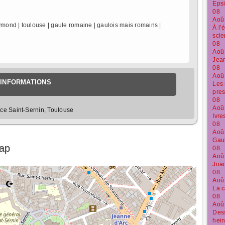
Epsi
08
Aoû
ymond | toulouse | gaule romaine | gaulois mais romains |
À l’
sci
08
Aoû
Jean
08
Aoû
INFORMATIONS
Les 
pre
08
Aoû
ace Saint-Sernin, Toulouse
Ivre
08
Aoû
Gaul
Map
08
Aoû
Joaq
08
Aoû
La c
08
Aoû
Dess
hein