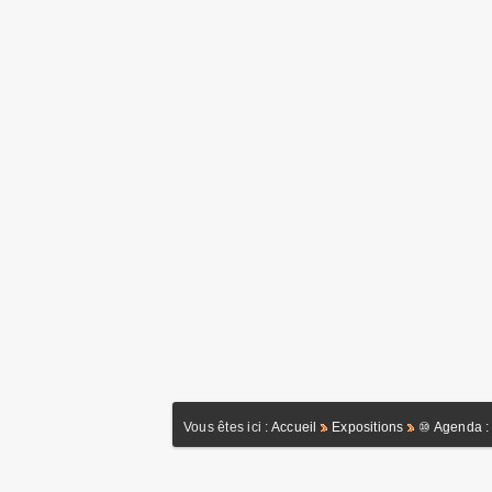
Vous êtes ici :
Accueil
Expositions
⑩ Agenda : 