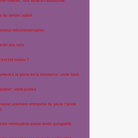
oire révélée : une visite en autonomie
te du sentier oublié
joyeux méca'nniversaires
ardin des sens
 est cet oiseau ?
ment à la gloire de la résistance : visite flash
astelet : visite guidée
tisanat, première entreprise de gaule ! [visite
h]
riche montaudran passe mode guinguette