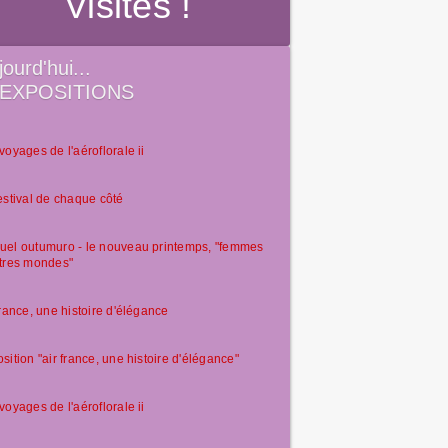
Visites !
jourd'hui...
EXPOSITIONS
voyages de l'aéroflorale ii
estival de chaque côté
el outumuro - le nouveau printemps, "femmes
tres mondes"
france, une histoire d'élégance
sition "air france, une histoire d'élégance"
voyages de l'aéroflorale ii