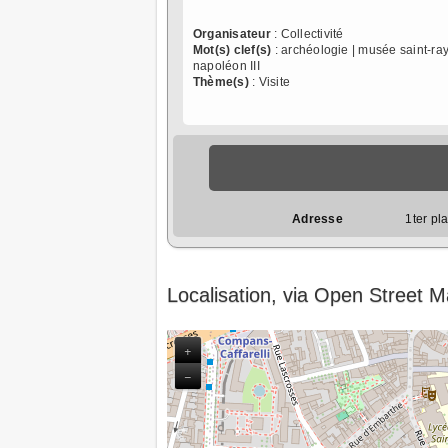
Organisateur
: Collectivité
Mot(s) clef(s)
: archéologie | musée saint-ra
napoléon III
Thème(s)
: Visite
Adresse
1ter pl
Localisation, via Open Street 
+
−