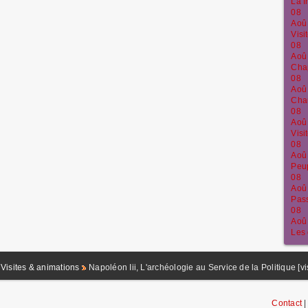
La f
08
Aoû
Visi
08
Aoû
Chap
08
Aoû
Chau
08
Aoû
Vis
08
Aoû
Peup
08
Aoû
Pass
08
Aoû
Les 
Visites & animations
Napoléon Iii, L'archéologie au Service de la Politique [vi
Contact