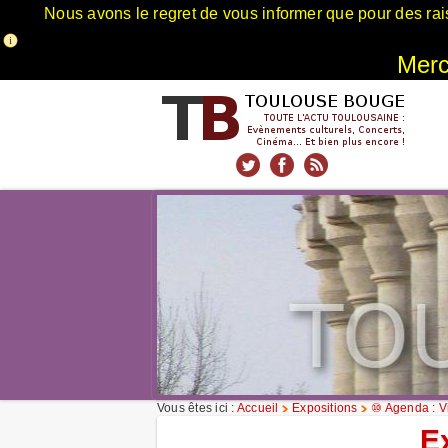
Nous avons le regret de vous informer que pour des rai
Merci
xnxx
Xnxx
Xvideos
Vous êtes ici :
Accueil
Expositions
⑩ Agenda : Vi
E