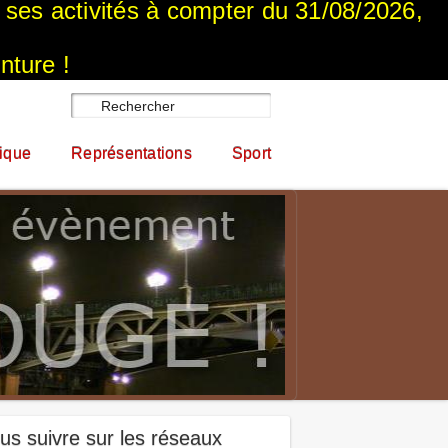
a ses activités à compter du 31/08/2026,
nture !
ique
Représentations
Sport
us suivre sur les réseaux