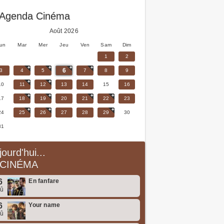
Agenda Cinéma
Août 2026
un
Mar
Mer
Jeu
Ven
Sam
Dim
1
2
6
3
4
5
7
8
9
10
11
12
13
14
15
16
17
18
19
20
21
22
23
24
25
26
27
28
29
30
31
jourd'hui...
CINÉMA
6
En fanfare
oû
6
Your name
oû