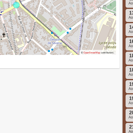
A
1
A
1
A
1
A
©
OpenStreetMap
contributors.
1
A
1
A
1
A
1
A
2
A
2
A