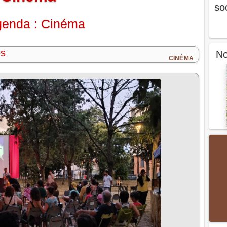
so
enda : Cinéma
es
No
CINÉMA