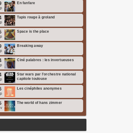
9
En fanfare
ep
4
Tapis rouge à groland
ep
5
Space is the place
ep
9
Breaking away
ep
4
Ciné palabres : les invertueuses
ep
4
Star wars par l'orchestre national
capitole toulouse
ep
6
Les cinéphiles anonymes
ep
5
The world of hans zimmer
ov