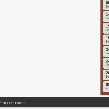
0
S
1
S
1
S
1
S
2
S
2
S
2
S
0
N
néma
Les Croods