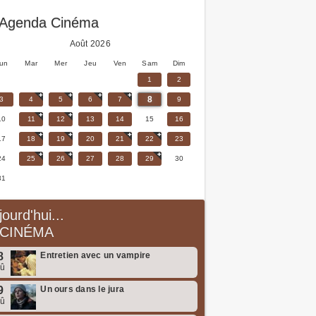
Agenda Cinéma
Août 2026
un
Mar
Mer
Jeu
Ven
Sam
Dim
1
2
8
3
4
5
6
7
9
10
11
12
13
14
15
16
17
18
19
20
21
22
23
24
25
26
27
28
29
30
31
jourd'hui...
CINÉMA
8
Entretien avec un vampire
oû
9
Un ours dans le jura
oû