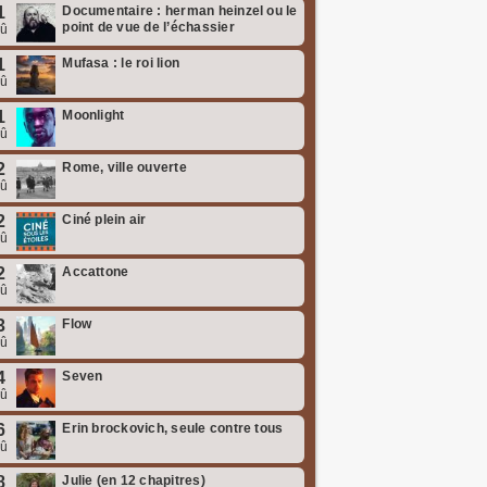
1
Documentaire : herman heinzel ou le
point de vue de l’échassier
oû
1
Mufasa : le roi lion
oû
1
Moonlight
oû
2
Rome, ville ouverte
oû
2
Ciné plein air
oû
2
Accattone
oû
3
Flow
oû
4
Seven
oû
6
Erin brockovich, seule contre tous
oû
8
Julie (en 12 chapitres)