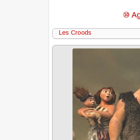
⑩ Ag
Les Croods