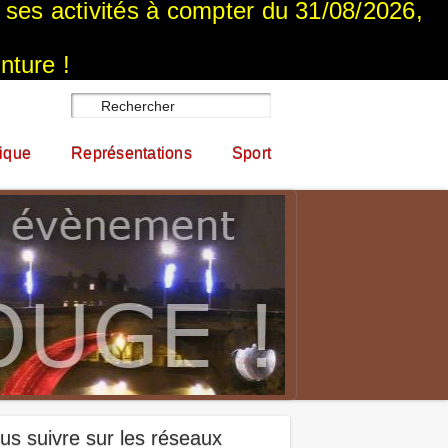
a ses activités à compter du 31/08/2026,
nture !
ique
Représentations
Sport
us suivre sur les réseaux