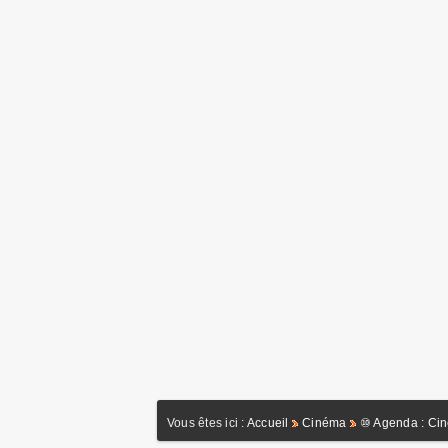
Vous êtes ici :
Accueil
Cinéma
⑩ Agenda : Ci