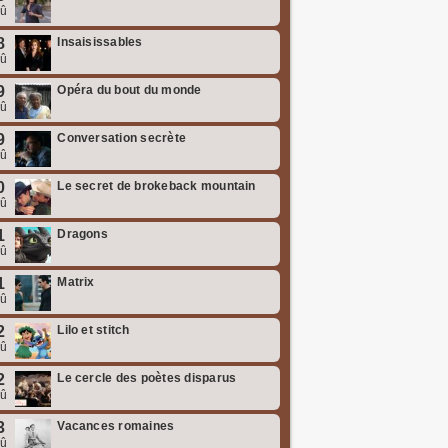
oû
8
Insaisissables
oû
9
Opéra du bout du monde
oû
9
Conversation secrète
oû
0
Le secret de brokeback mountain
oû
1
Dragons
oû
1
Matrix
oû
2
Lilo et stitch
oû
2
Le cercle des poètes disparus
oû
3
Vacances romaines
oû