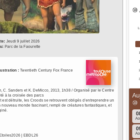
⑩ 
L
te:
Jeudi 9 juillet 2026
u:
Parc de la Faourette
llustration :
Twentieth Century Fox France
on, C. Sanders et K. DeMicco, 2013, 1h38 / Organisé par le Centre
Au
té à la croisée des parcs
t est détruite, les Croods se retrouvent obligés d’entreprendre un
⑩
n nouveau monde fascinant, rempli de créatures fantastiques, et
giné.
0
A
0
A
sEtoiles2026 | EBDL26