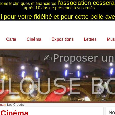
l'association cesser
sons techniques et financières
après 10 ans de présence à vos cotés.
 pour votre fidélité et pour cette belle ave
Carte
Cinéma
Expositions
Lettres
Mus
éma
Les Croods
Cinéma
No