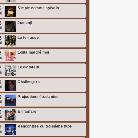
5
Simple comme sylvain
oû
5
Jumanji
oû
6
La terrasse
oû
6
Lolita malgré moi
oû
7
Le dictateur
oû
8
Challengers
oû
9
Projections étudiantes
oû
9
En fanfare
oû
9
Rencontres du troisième type
oû