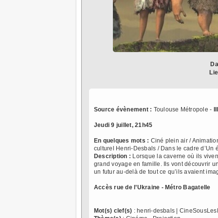
Da
Lie
Source évènement :
Toulouse Métropole -
I
Jeudi 9 juillet, 21h45
En quelques mots :
Ciné plein air / Animati
culturel Henri-Desbals / Dans le cadre d’Un é
Description :
Lorsque la caverne où ils viven
grand voyage en famille. Ils vont découvrir u
un futur au-delà de tout ce qu’ils avaient ima
Accès rue de l’Ukraine - Métro Bagatelle
Mot(s) clef(s)
: henri-desbals | CineSousLe