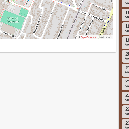
A
1
A
1
A
©
OpenStreetMap
contributors.
1
A
2
A
2
A
2
A
2
A
2
A
2
A