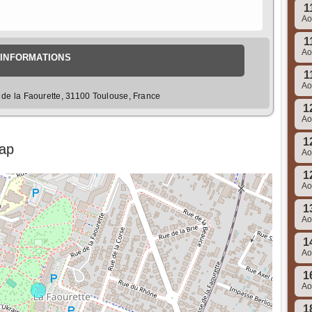
1
A
1
A
INFORMATIONS
1
A
de la Faourette, 31100 Toulouse, France
1
A
1
Map
A
1
A
1
A
1
A
1
A
1