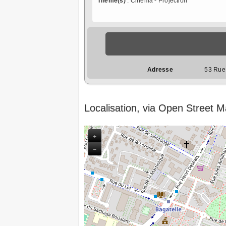
Thème(s)
: Cinéma - Projection
Adresse
53 Rue 
Localisation, via Open Street 
+
−