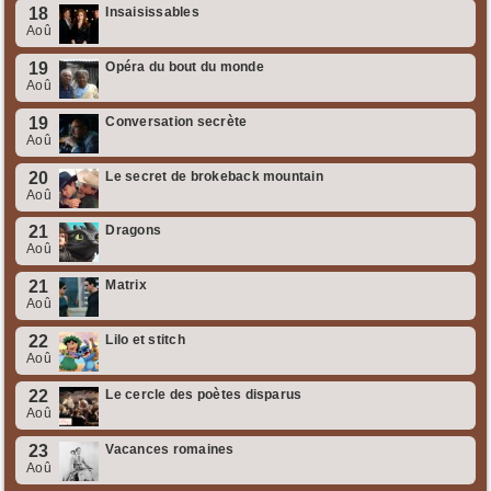
18
Insaisissables
Aoû
19
Opéra du bout du monde
Aoû
19
Conversation secrète
Aoû
20
Le secret de brokeback mountain
Aoû
21
Dragons
Aoû
21
Matrix
Aoû
22
Lilo et stitch
Aoû
22
Le cercle des poètes disparus
Aoû
23
Vacances romaines
Aoû