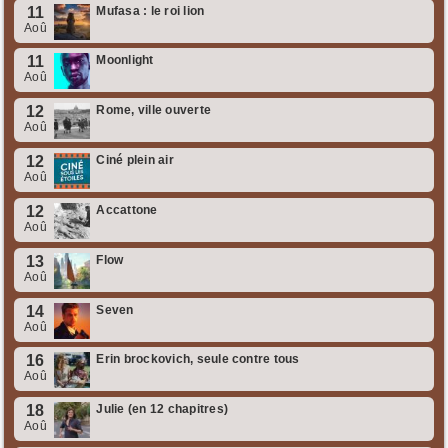
11
Mufasa : le roi lion
Aoû
11
Moonlight
Aoû
12
Rome, ville ouverte
Aoû
12
Ciné plein air
Aoû
12
Accattone
Aoû
13
Flow
Aoû
14
Seven
Aoû
16
Erin brockovich, seule contre tous
Aoû
18
Julie (en 12 chapitres)
Aoû