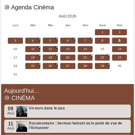
⑩ Agenda Cinéma
Août 2026
Lun
Mar
Mer
Jeu
Ven
Sam
Dim
1
2
9
3
4
5
6
7
8
10
11
12
13
14
15
16
17
18
19
20
21
22
23
24
25
26
27
28
29
30
31
Aujourd'hui...
⑩
CINÉMA
09
Un ours dans le jura
Aoû
11
Documentaire : herman heinzel ou le point de vue de
l’échassier
Aoû