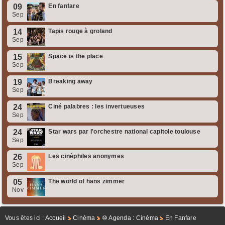
09
En fanfare
Sep
14
Tapis rouge à groland
Sep
15
Space is the place
Sep
19
Breaking away
Sep
24
Ciné palabres : les invertueuses
Sep
24
Star wars par l'orchestre national capitole toulouse
Sep
26
Les cinéphiles anonymes
Sep
05
The world of hans zimmer
Nov
Vous êtes ici :
Accueil
Cinéma
⑩ Agenda : Cinéma
En Fanfare