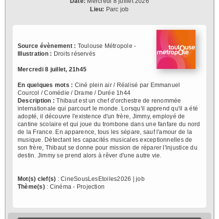
Date:
Mercredi 8 juillet 2026
Lieu:
Parc job
Source évènement :
Toulouse Métropole -
Illustration :
Droits réservés
Mercredi 8 juillet, 21h45
En quelques mots :
Ciné plein air / Réalisé par Emmanuel
Courcol / Comédie / Drame / Durée 1h44
Description :
Thibaut est un chef d'orchestre de renommée
internationale qui parcourt le monde. Lorsqu'il apprend qu'il a été
adopté, il découvre l'existence d'un frère, Jimmy, employé de
cantine scolaire et qui joue du trombone dans une fanfare du nord
de la France. En apparence, tous les sépare, sauf l'amour de la
musique. Détectant les capacités musicales exceptionnelles de
son frère, Thibaut se donne pour mission de réparer l'injustice du
destin. Jimmy se prend alors à rêver d'une autre vie.
Mot(s) clef(s)
: CineSousLesEtoiles2026 | job
Thème(s)
: Cinéma - Projection