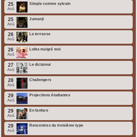
25
Simple comme sylvain
Aoû
25
Jumanji
Aoû
26
La terrasse
Aoû
26
Lolita malgré moi
Aoû
27
Le dictateur
Aoû
28
Challengers
Aoû
29
Projections étudiantes
Aoû
29
En fanfare
Aoû
29
Rencontres du troisième type
Aoû