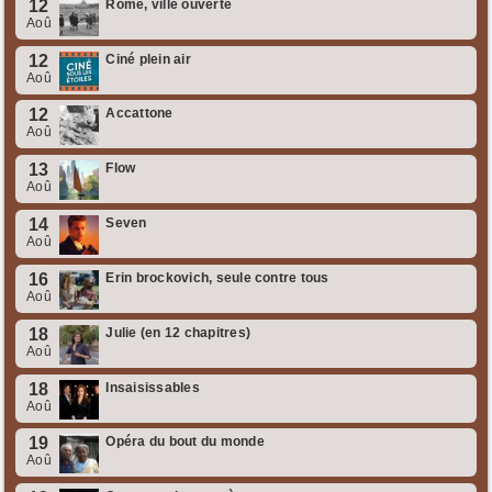
12
Rome, ville ouverte
Aoû
12
Ciné plein air
Aoû
12
Accattone
Aoû
13
Flow
Aoû
14
Seven
Aoû
16
Erin brockovich, seule contre tous
Aoû
18
Julie (en 12 chapitres)
Aoû
18
Insaisissables
Aoû
19
Opéra du bout du monde
Aoû