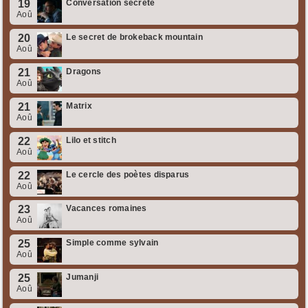
19
Conversation secrète
Aoû
20
Le secret de brokeback mountain
Aoû
21
Dragons
Aoû
21
Matrix
Aoû
22
Lilo et stitch
Aoû
22
Le cercle des poètes disparus
Aoû
23
Vacances romaines
Aoû
25
Simple comme sylvain
Aoû
25
Jumanji
Aoû