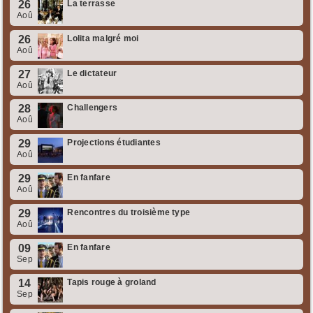
26
La terrasse
Aoû
26
Lolita malgré moi
Aoû
27
Le dictateur
Aoû
28
Challengers
Aoû
29
Projections étudiantes
Aoû
29
En fanfare
Aoû
29
Rencontres du troisième type
Aoû
09
En fanfare
Sep
14
Tapis rouge à groland
Sep