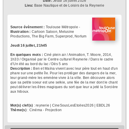
Date:
Jeudi 16 juillet 2026
Lieu:
Base Nautique et de Loisirs de la Reynerie
Source évènement :
Toulouse Métropole -
Illustration :
Cartoon Saloon, Melusine
Productions, The Big Farm, Superprod, Norlum
Jeudi 16 juillet, 21h45
En quelques mots :
Ciné plein air / Animation, T. Moore, 2014,
1h33 / Organisé par le Centre culturel Reynerie / Dans le cadre
d’Un été au bord du lac / Dès 5 ans
Description :
Ben et Maïna vivent avec leur père tout en haut d'un
phare sur une petite île. Pour les protéger des dangers de la mer,
leur grand-mère les emmène vivre à la ville. Ben découvre alors
que sa petite soeur est une selkie, une fée de la mer dont le chant
peut délivrer les êtres magiques du sort que leur a jeté la Sorcière
aux hiboux.
Mot(s) clef(s)
: reynerie | CineSousLesEtoiles2026 | EBDL26
Thème(s)
: Cinéma - Projection