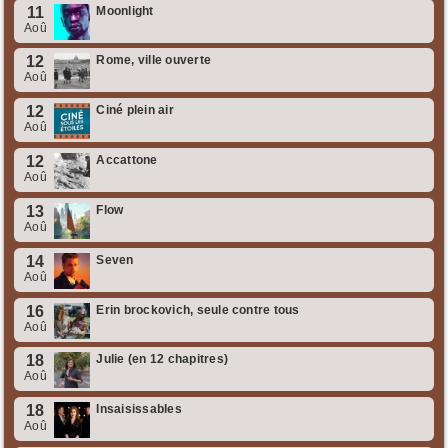
11
Moonlight
Aoû
12
Rome, ville ouverte
Aoû
12
Ciné plein air
Aoû
12
Accattone
Aoû
13
Flow
Aoû
14
Seven
Aoû
16
Erin brockovich, seule contre tous
Aoû
18
Julie (en 12 chapitres)
Aoû
18
Insaisissables
Aoû