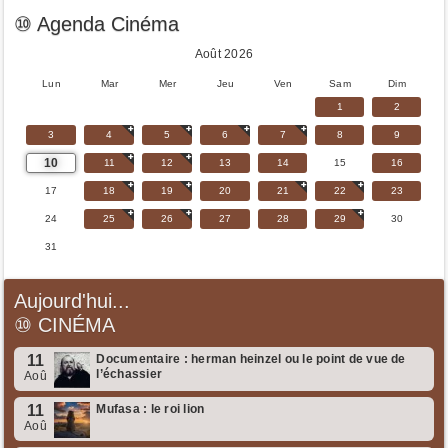
⑩ Agenda Cinéma
Août 2026
Lun
Mar
Mer
Jeu
Ven
Sam
Dim
1
2
3
4
5
6
7
8
9
10
11
12
13
14
15
16
17
18
19
20
21
22
23
24
25
26
27
28
29
30
31
Aujourd'hui...
⑩
CINÉMA
11
Documentaire : herman heinzel ou le point de vue de
l’échassier
Aoû
11
Mufasa : le roi lion
Aoû