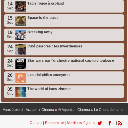
14
Tapis rouge à groland
Sep
15
Space is the place
Sep
19
Breaking away
Sep
24
Ciné palabres : les invertueuses
Sep
24
Star wars par l'orchestre national capitole toulouse
Sep
26
Les cinéphiles anonymes
Sep
05
The world of hans zimmer
Nov
Vous êtes ici :
Accueil
Cinéma
⑩ Agenda : Cinéma
Le Chant de la mer
Contact
|
Rechercher
|
Mentions légales
|
|
|