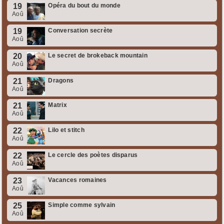
19
Opéra du bout du monde
Aoû
19
Conversation secrète
Aoû
20
Le secret de brokeback mountain
Aoû
21
Dragons
Aoû
21
Matrix
Aoû
22
Lilo et stitch
Aoû
22
Le cercle des poètes disparus
Aoû
23
Vacances romaines
Aoû
25
Simple comme sylvain
Aoû