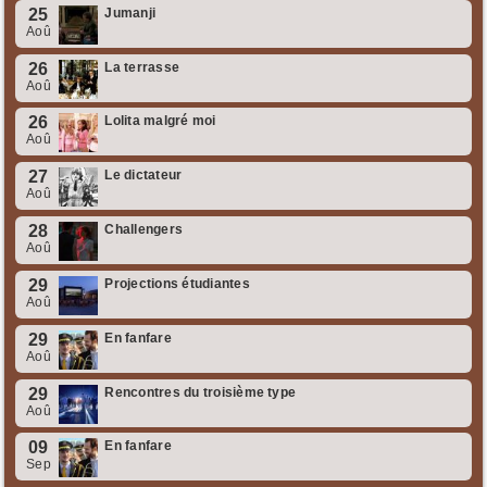
25
Jumanji
Aoû
26
La terrasse
Aoû
26
Lolita malgré moi
Aoû
27
Le dictateur
Aoû
28
Challengers
Aoû
29
Projections étudiantes
Aoû
29
En fanfare
Aoû
29
Rencontres du troisième type
Aoû
09
En fanfare
Sep