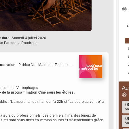
⑩ 
L
e date:
Samedi 4 juillet 2026
u:
Parc de la Poudrerie
llustration :
Patrice Nin. Mairie de Toulouse -
Au
ciation Les Vidéophages
e de la programmation Ciné sous les étoiles.
⑩
ic : “L’amour, l’amour, l’amour “à 22h et “La boule au ventre” à
0
A
teurs ou professionnels, des premiers films, des bijoux de
0
s films sont sous-titrés en version sourds et malentendants grâce
A