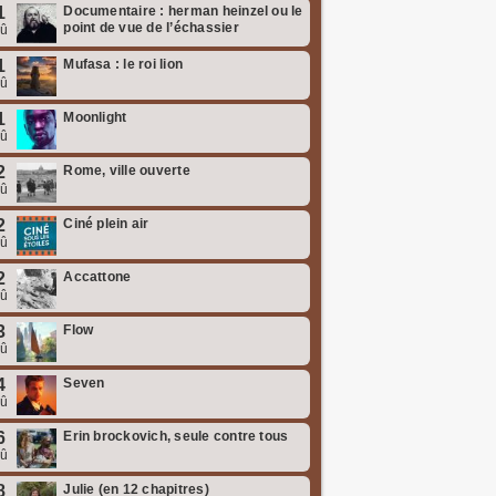
1
Documentaire : herman heinzel ou le
point de vue de l’échassier
oû
1
Mufasa : le roi lion
oû
1
Moonlight
oû
2
Rome, ville ouverte
oû
2
Ciné plein air
oû
2
Accattone
oû
3
Flow
oû
4
Seven
oû
6
Erin brockovich, seule contre tous
oû
8
Julie (en 12 chapitres)