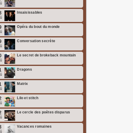
oû
8
Insaisissables
oû
9
Opéra du bout du monde
oû
9
Conversation secrète
oû
0
Le secret de brokeback mountain
oû
1
Dragons
oû
1
Matrix
oû
2
Lilo et stitch
oû
2
Le cercle des poètes disparus
oû
3
Vacances romaines
oû