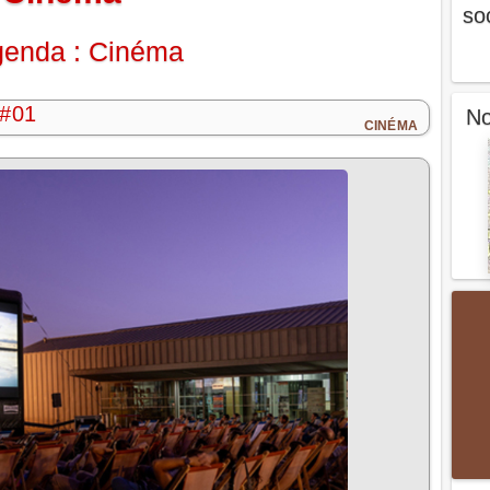
so
enda : Cinéma
 #01
No
CINÉMA