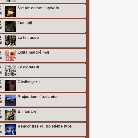
5
Simple comme sylvain
oû
5
Jumanji
oû
6
La terrasse
oû
6
Lolita malgré moi
oû
7
Le dictateur
oû
8
Challengers
oû
9
Projections étudiantes
oû
9
En fanfare
oû
9
Rencontres du troisième type
oû