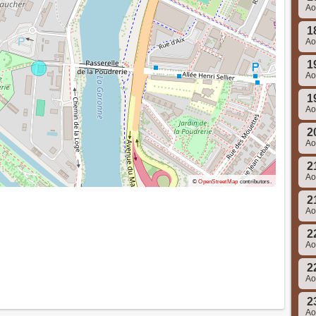
A
1
A
1
A
1
A
2
A
2
A
©
OpenStreetMap
contributors.
2
A
2
A
2
A
2
A