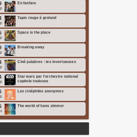
9
En fanfare
ep
4
Tapis rouge à groland
ep
5
Space is the place
ep
9
Breaking away
ep
4
Ciné palabres : les invertueuses
ep
4
Star wars par l'orchestre national
capitole toulouse
ep
6
Les cinéphiles anonymes
ep
5
The world of hans zimmer
ov