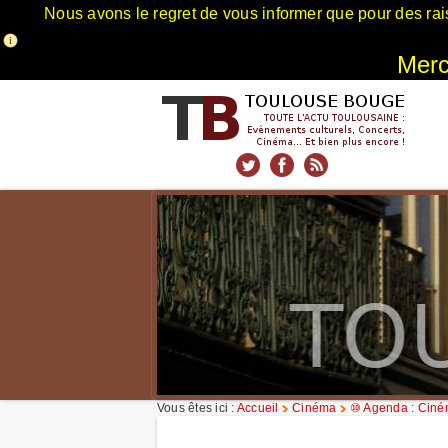
Nous avons le regret de vous informer que pour des rai
Merci
xnxx
Xnxx
Xvideos
Vous êtes ici :
Accueil
Cinéma
⑩ Agenda : Cin