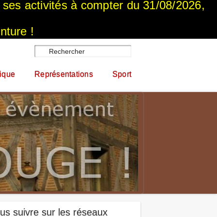
a ses activités à compter du 31/08/2026,
nture !
ique
Représentations
Sport
us suivre sur les réseaux