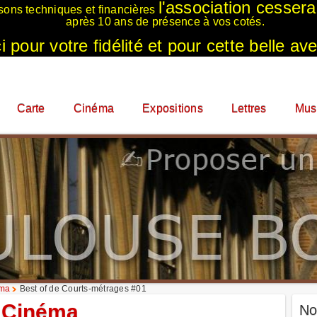
l'association cesser
sons techniques et financières
après 10 ans de présence à vos cotés.
 pour votre fidélité et pour cette belle ave
Carte
Cinéma
Expositions
Lettres
Mus
éma
Best of de Courts-métrages #01
Cinéma
No