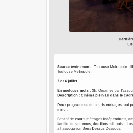
Dernièr
Lie
Source évènement :
Toulouse Métropole -
I
Toulouse Métropole.
3 et 4 juillet
En quelques mots :
3h. Organisé par l'asso
Description :
Cinéma plein air dans le cadr
Deux programmes de courts-métrages tout publ
minuit.
Best of de courts-métrages indépendants, ama
famille, des poèmes, des films militants... Le
à l’association Sens Dessus Dessous.