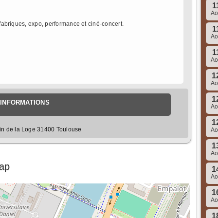
1
A
 fabriques, expo, performance et ciné-concert.
1
A
1
A
1
A
1
INFORMATIONS
A
1
in de la Loge 31400 Toulouse
A
1
A
Map
1
A
1
A
1