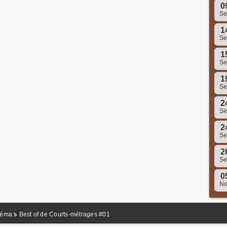
0
S
1
S
1
S
1
S
2
S
2
S
2
S
0
N
néma
Best of de Courts-métrages #01