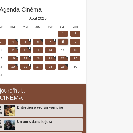
Agenda Cinéma
Août 2026
un
Mar
Mer
Jeu
Ven
Sam
Dim
1
2
8
3
4
5
6
7
9
10
11
12
13
14
15
16
17
18
19
20
21
22
23
24
25
26
27
28
29
30
31
jourd'hui...
CINÉMA
8
Entretien avec un vampire
oû
9
Un ours dans le jura
oû