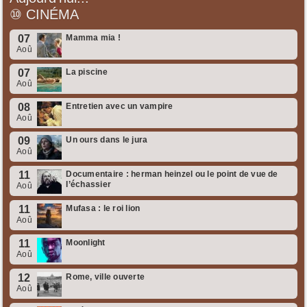
⑩
CINÉMA
07
Mamma mia !
Aoû
07
La piscine
Aoû
08
Entretien avec un vampire
Aoû
09
Un ours dans le jura
Aoû
11
Documentaire : herman heinzel ou le point de vue de
l’échassier
Aoû
11
Mufasa : le roi lion
Aoû
11
Moonlight
Aoû
12
Rome, ville ouverte
Aoû