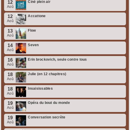
12
Ciné plein air
Aoû
12
Accattone
Aoû
13
Flow
Aoû
14
Seven
Aoû
16
Erin brockovich, seule contre tous
Aoû
18
Julie (en 12 chapitres)
Aoû
18
Insaisissables
Aoû
19
Opéra du bout du monde
Aoû
19
Conversation secrète
Aoû