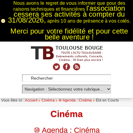
Nous avons le regret de vous informer que pour des
l'association
raisons techniques et financières
cessera ses activités à compter du
31/08/2026,
après 10 ans de présence à vos cotés.
Merci pour votre fidélité et pour cette
belle aventure !
xnxx
Xnxx
Xvideos
Vous êtes ici :
Accueil
Cinéma
⑩ Agenda : Cinéma
Été en Courts
Cinéma
⑩ Agenda : Cinéma