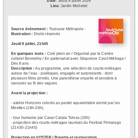
Date:
Jeudi 9 juillet 2026
Lieu:
Jardin Michelet
Source évènement :
Toulouse Métropole -
Illustration :
Droits réservés
Jeudi 9 juillet, 21h45
En quelques mots :
Ciné plein air / Organisé par le Centre
culturel Bonnefoy / En partenariat avec Séquence Court-Métrage /
Dès 8 ans
Description :
Au programme, une sélection de courts-métrages
autour de l’eau - poétiques, engagés et surprenants - dont
plusieurs films primés. Une parenthèse visuelle et sensible à
savourer au fil des vagues.
Avant la projection :
- atelier Horizons colorés au pastel aquarellable animé par les
Mirettes (18h-20h),
- tour humaine par Casal Catala Tolosa (20h)
- projection des courts-métrages lauréats du Festival Filmarago
(21h30-21h45)
Projection en VOSTFR / Buvette et restauration