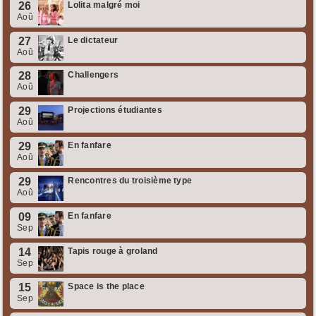
26
Lolita malgré moi
Aoû
27
Le dictateur
Aoû
28
Challengers
Aoû
29
Projections étudiantes
Aoû
29
En fanfare
Aoû
29
Rencontres du troisième type
Aoû
09
En fanfare
Sep
14
Tapis rouge à groland
Sep
15
Space is the place
Sep