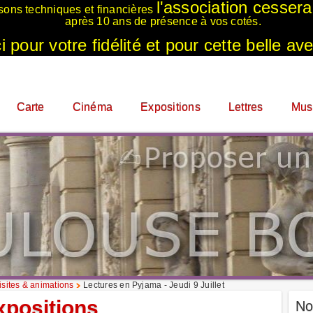
l'association cesser
sons techniques et financières
après 10 ans de présence à vos cotés.
 pour votre fidélité et pour cette belle ave
Carte
Cinéma
Expositions
Lettres
Mus
sites & animations
Lectures en Pyjama - Jeudi 9 Juillet
xpositions
No