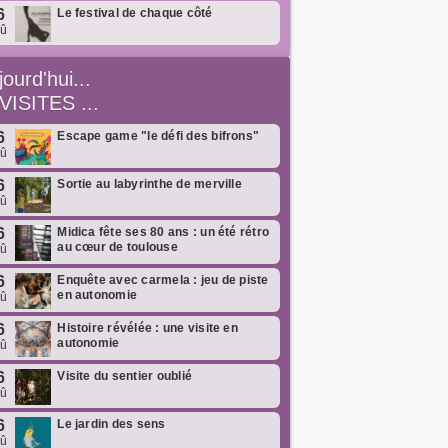
6
Le festival de chaque côté
oû
jourd'hui...
VISITES ...
6
Escape game "le défi des bifrons"
oû
6
Sortie au labyrinthe de merville
oû
6
Midica fête ses 80 ans : un été rétro
au cœur de toulouse
oû
6
Enquête avec carmela : jeu de piste
en autonomie
oû
6
Histoire révélée : une visite en
autonomie
oû
6
Visite du sentier oublié
oû
6
Le jardin des sens
oû