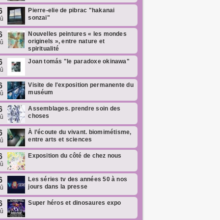
6
Pierre-elie de pibrac "hakanai
sonzai"
oû
6
Nouvelles peintures « les mondes
originels », entre nature et
oû
spiritualité
6
Joan tomás "le paradoxe okinawa"
oû
6
Visite de l'exposition permanente du
muséum
oû
6
Assemblages. prendre soin des
choses
oû
6
À l’écoute du vivant. biomimétisme,
entre arts et sciences
oû
6
Exposition du côté de chez nous
oû
6
Les séries tv des années 50 à nos
jours dans la presse
oû
6
Super héros et dinosaures expo
oû