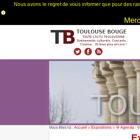
Nous avons le regret de vous informer que pour des rai
Merci
xnxx
Xnxx
Xvideos
Vous êtes ici :
Accueil
Expositions
⑩ Agenda : Vi
E