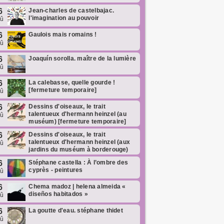
6
Jean-charles de castelbajac.
l'imagination au pouvoir
oû
6
Gaulois mais romains !
oû
6
Joaquín sorolla. maître de la lumière
oû
6
La calebasse, quelle gourde !
[fermeture temporaire]
oû
6
Dessins d'oiseaux, le trait
talentueux d'hermann heinzel (au
oû
muséum) [fermeture temporaire]
6
Dessins d'oiseaux, le trait
talentueux d'hermann heinzel (aux
oû
jardins du muséum à borderouge)
6
Stéphane castella : À l’ombre des
cyprès - peintures
oû
6
Chema madoz | helena almeida «
diseños habitados »
oû
6
La goutte d'eau. stéphane thidet
oû