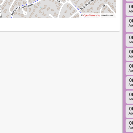
0
A
©
OpenStreetMap
contributors.
0
A
0
A
0
A
0
A
0
A
0
A
0
A
0
A