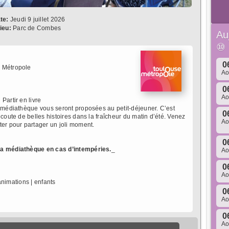
te:
Jeudi 9 juillet 2026
ieu:
Parc de Combes
Au
⑩
0
 Métropole
A
0
A
 Partir en livre
a médiathèque vous seront proposées au petit-déjeuner. C’est
0
écoute de belles histoires dans la fraîcheur du matin d’été. Venez
A
ter pour partager un joli moment.
0
 la médiathèque en cas d’intempéries.
_
A
0
A
 animations | enfants
0
A
0
A