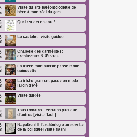
6
Visite du site paléontologique de
béon à montréal du gers
oû
6
Quel est cet oiseau ?
oû
6
Le castelet : visite guidée
oû
6
Chapelle des carmélites :
architecture & Œuvres
oû
6
La friche montaudran passe mode
guinguette
oû
6
La friche gramont passe en mode
jardin d'été
oû
6
Visite guidée
oû
6
Tous romains... certains plus que
d'autres [visite flash]
oû
6
Napoléon iii, l'archéologie au service
de la politique [visite flash]
oû