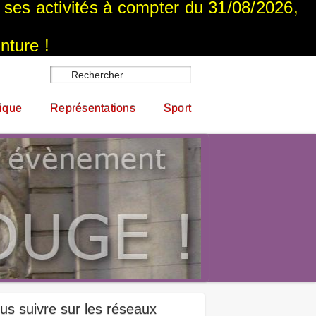
a ses activités à compter du 31/08/2026,
nture !
ique
Représentations
Sport
us suivre sur les réseaux