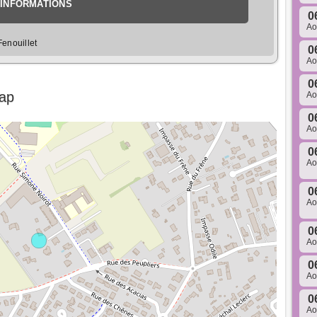
INFORMATIONS
0
A
enouillet
0
A
0
Map
A
0
A
0
A
0
A
0
A
0
A
0
A