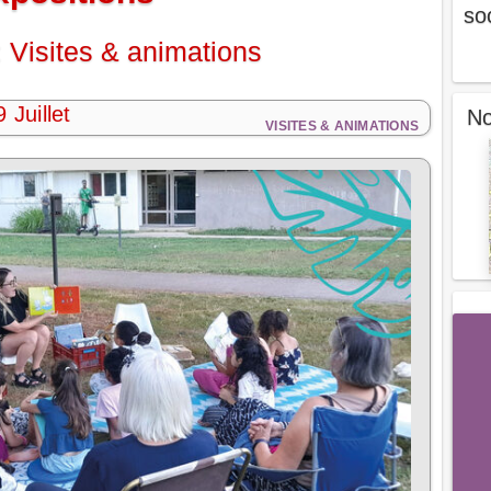
so
 Visites & animations
 Juillet
No
VISITES & ANIMATIONS