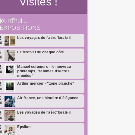
Visites !
jourd'hui...
EXPOSITIONS
6
Les voyages de l'aéroflorale ii
oû
6
Le festival de chaque côté
oû
6
Manuel outumuro - le nouveau
printemps, "femmes d'autres
oû
mondes"
6
Arthur mercier - "zone blanche"
oû
6
Air france, une histoire d'élégance
oû
6
Les voyages de l'aéroflorale ii
oû
6
Epsilon
oû