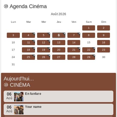
⑩ Agenda Cinéma
Août 2026
Lun
Mar
Mer
Jeu
Ven
Sam
Dim
1
2
6
3
4
5
7
8
9
10
11
12
13
14
15
16
17
18
19
20
21
22
23
24
25
26
27
28
29
30
31
Aujourd'hui...
⑩
CINÉMA
06
En fanfare
Aoû
06
Your name
Aoû