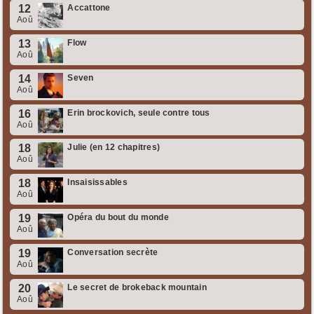
12
Accattone
Aoû
13
Flow
Aoû
14
Seven
Aoû
16
Erin brockovich, seule contre tous
Aoû
18
Julie (en 12 chapitres)
Aoû
18
Insaisissables
Aoû
19
Opéra du bout du monde
Aoû
19
Conversation secrète
Aoû
20
Le secret de brokeback mountain
Aoû