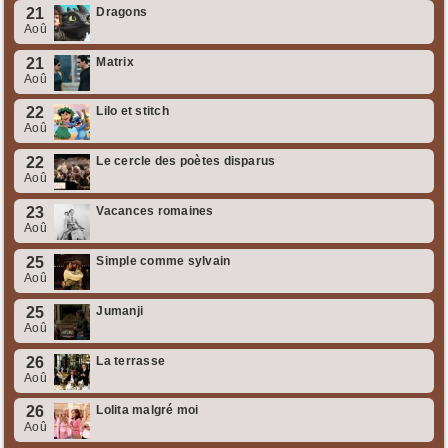
21
Dragons
Aoû
21
Matrix
Aoû
22
Lilo et stitch
Aoû
22
Le cercle des poètes disparus
Aoû
23
Vacances romaines
Aoû
25
Simple comme sylvain
Aoû
25
Jumanji
Aoû
26
La terrasse
Aoû
26
Lolita malgré moi
Aoû