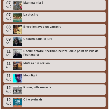
07
Mamma mia !
Aoû
07
La piscine
Aoû
08
Entretien avec un vampire
Aoû
09
Un ours dans le jura
Aoû
11
Documentaire : herman heinzel ou le point de vue de
l’échassier
Aoû
11
Mufasa : le roi lion
Aoû
11
Moonlight
Aoû
12
Rome, ville ouverte
Aoû
12
Ciné plein air
Aoû