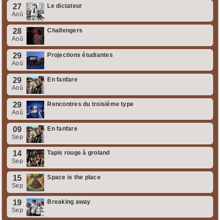
27
Le dictateur
Aoû
28
Challengers
Aoû
29
Projections étudiantes
Aoû
29
En fanfare
Aoû
29
Rencontres du troisième type
Aoû
09
En fanfare
Sep
14
Tapis rouge à groland
Sep
15
Space is the place
Sep
19
Breaking away
Sep