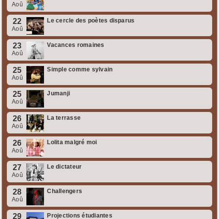
Aoû
22
Le cercle des poètes disparus
Aoû
23
Vacances romaines
Aoû
25
Simple comme sylvain
Aoû
25
Jumanji
Aoû
26
La terrasse
Aoû
26
Lolita malgré moi
Aoû
27
Le dictateur
Aoû
28
Challengers
Aoû
29
Projections étudiantes