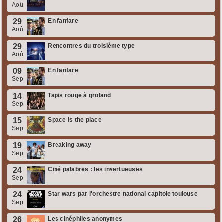
Aoû
29
En fanfare
Aoû
29
Rencontres du troisième type
Aoû
09
En fanfare
Sep
14
Tapis rouge à groland
Sep
15
Space is the place
Sep
19
Breaking away
Sep
24
Ciné palabres : les invertueuses
Sep
24
Star wars par l'orchestre national capitole toulouse
Sep
26
Les cinéphiles anonymes