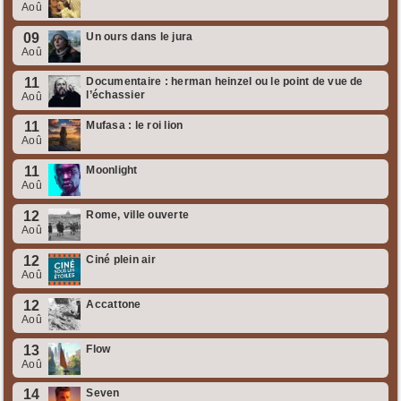
Aoû
09
Un ours dans le jura
Aoû
11
Documentaire : herman heinzel ou le point de vue de
l’échassier
Aoû
11
Mufasa : le roi lion
Aoû
11
Moonlight
Aoû
12
Rome, ville ouverte
Aoû
12
Ciné plein air
Aoû
12
Accattone
Aoû
13
Flow
Aoû
14
Seven