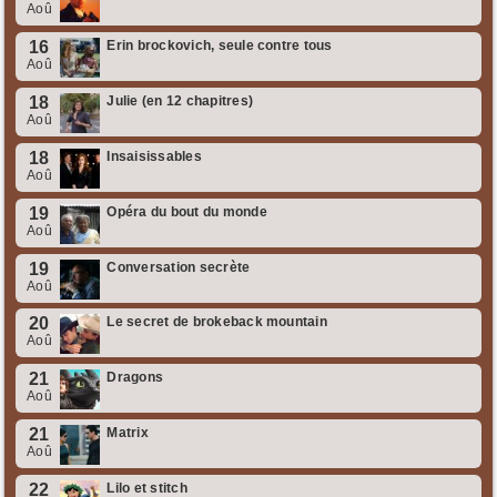
Aoû
16
Erin brockovich, seule contre tous
Aoû
18
Julie (en 12 chapitres)
Aoû
18
Insaisissables
Aoû
19
Opéra du bout du monde
Aoû
19
Conversation secrète
Aoû
20
Le secret de brokeback mountain
Aoû
21
Dragons
Aoû
21
Matrix
Aoû
22
Lilo et stitch