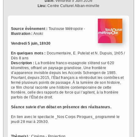
Date:
Vendredi 5 Juin 2026
Lieu:
Centre Culturel Alban-minville
Source évènement :
Toulouse Métropole -
Illustration :
Anoki
Vendredi 5 juin, 18h30
En quelques mots :
Documentaire, E. Putelat et N. Dupuis, 1h05 /
Dès 8 ans
Description :
La frontière franco-espagnole s'étend sur 620
kilomètres, offrant un paysage grandiose. Une frontière
d’apparence invisible depuis les Accords Schengen de 1985.
Pourtant, depuis 2015, l’État français a réintroduit les contrôles et
fermé plusieurs points de passage. À la lumière de son histoire,
ce film choral raconte une histoire contemporaine de cette
frontière, celle des rapports de force qui l’agitent, à la frontière
parfois de l’État de droit.
Séance suivie d’un débat en présence des réalisateurs.
En lien avec le spectacle _Nos Corps Pirogues_ programmé le
jeudi 28 mai à 20h30.
Thème(s)
: Cinéma - Projection