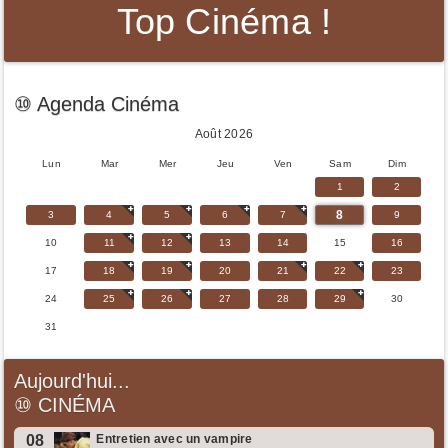
Top Cinéma !
⑩ Agenda Cinéma
Août 2026
Lun
Mar
Mer
Jeu
Ven
Sam
Dim
1
2
8
3
4
5
6
7
9
10
11
12
13
14
15
16
17
18
19
20
21
22
23
24
25
26
27
28
29
30
31
Aujourd'hui...
⑩
CINÉMA
08
Entretien avec un vampire