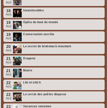
Aoû
18
Insaisissables
Aoû
19
Opéra du bout du monde
Aoû
19
Conversation secrète
Aoû
20
Le secret de brokeback mountain
Aoû
21
Dragons
Aoû
21
Matrix
Aoû
22
Lilo et stitch
Aoû
22
Le cercle des poètes disparus
Aoû
23
Vacances romaines