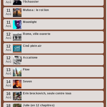
l’échassier
Aoû
11
Mufasa : le roi lion
Aoû
11
Moonlight
Aoû
12
Rome, ville ouverte
Aoû
12
Ciné plein air
Aoû
12
Accattone
Aoû
13
Flow
Aoû
14
Seven
Aoû
16
Erin brockovich, seule contre tous
Aoû
18
Julie (en 12 chapitres)