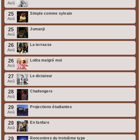
Aoû
25
Simple comme sylvain
Aoû
25
Jumanji
Aoû
26
La terrasse
Aoû
26
Lolita malgré moi
Aoû
27
Le dictateur
Aoû
28
Challengers
Aoû
29
Projections étudiantes
Aoû
29
En fanfare
Aoû
29
Rencontres du troisième type