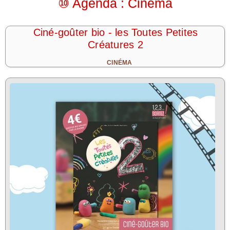
⑩ Agenda : Cinéma
Ciné-goûter bio - les Toutes Petites
Créatures 2
CINÉMA