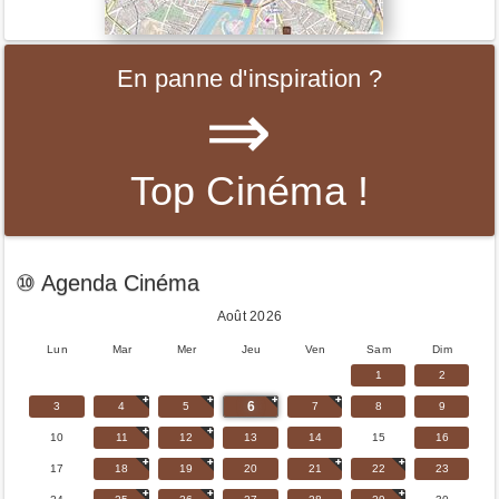
En panne d'inspiration ?
⇒
Top Cinéma !
⑩ Agenda Cinéma
Août 2026
Lun
Mar
Mer
Jeu
Ven
Sam
Dim
1
2
6
3
4
5
7
8
9
10
11
12
13
14
15
16
17
18
19
20
21
22
23