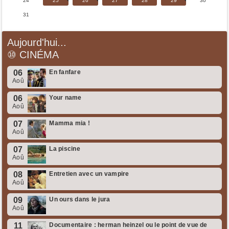
24
25
26
27
28
29
30
31
Aujourd'hui...
⑩
CINÉMA
06
En fanfare
Aoû
06
Your name
Aoû
07
Mamma mia !
Aoû
07
La piscine
Aoû
08
Entretien avec un vampire
Aoû
09
Un ours dans le jura
Aoû
11
Documentaire : herman heinzel ou le point de vue de