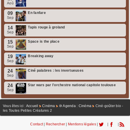
Aoû
09
En fanfare
Sep
14
Tapis rouge à groland
Sep
15
Space is the place
Sep
19
Breaking away
Sep
24
Ciné palabres : les invertueuses
Sep
24
Star wars par l'orchestre national capitole toulouse
Sep
Vous êtes ici :
Accueil
Cinéma
⑩ Agenda : Cinéma
Ciné-goûter bio -
les Toutes Petites Créatures 2
Contact
|
Rechercher
|
Mentions légales
|
|
|