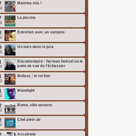
7
Mamma mia !
oû
7
La piscine
oû
8
Entretien avec un vampire
oû
9
Un ours dans le jura
oû
1
Documentaire : herman heinzel ou le
point de vue de l’échassier
oû
1
Mufasa : le roi lion
oû
1
Moonlight
oû
2
Rome, ville ouverte
oû
2
Ciné plein air
oû
2
Accattone