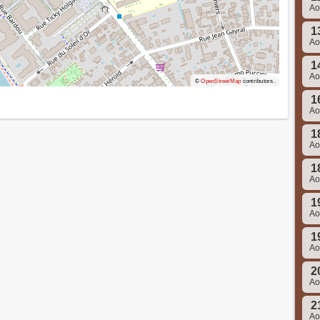
A
1
A
1
A
©
OpenStreetMap
contributors.
1
A
1
A
1
A
1
A
1
A
2
A
2
A