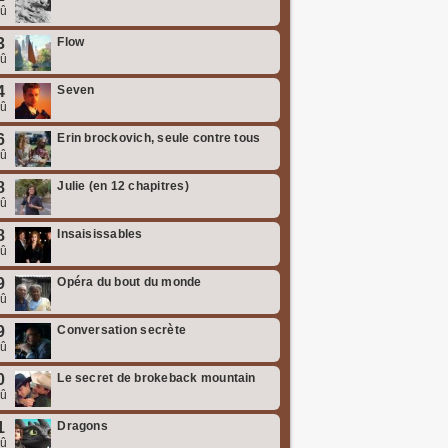
oû
3
Flow
oû
4
Seven
oû
6
Erin brockovich, seule contre tous
oû
8
Julie (en 12 chapitres)
oû
8
Insaisissables
oû
9
Opéra du bout du monde
oû
9
Conversation secrète
oû
0
Le secret de brokeback mountain
oû
1
Dragons
oû