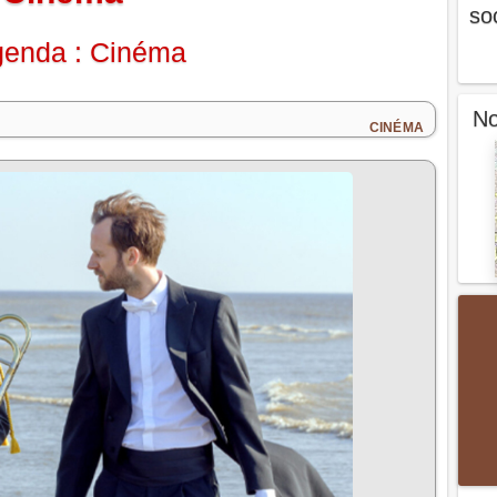
so
enda : Cinéma
No
CINÉMA