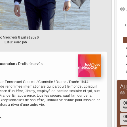
⑩ 
L
e:
Mercredi 8 juillet 2026
Lieu:
Parc job
llustration :
Droits réservés
é par Emmanuel Courcol / Comédie / Drame / Durée 1h44
Au
 de renommée internationale qui parcourt le monde. Lorsqu'il
tence d'un frère, Jimmy, employé de cantine scolaire et qui joue
⑩
rance. En apparence, tous les sépare, sauf l'amour de la
exceptionnelles de son frère, Thibaut se donne pour mission de
0
alors à rêver d'une autre vie.
A
0
b
A