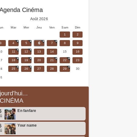
Agenda Cinéma
Août 2026
un
Mar
Mer
Jeu
Ven
Sam
Dim
1
2
6
3
4
5
7
8
9
10
11
12
13
14
15
16
17
18
19
20
21
22
23
24
25
26
27
28
29
30
31
jourd'hui...
CINÉMA
6
En fanfare
oû
6
Your name
oû