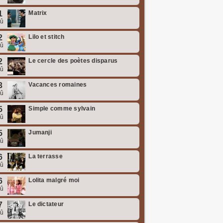
1
Matrix
oû
2
Lilo et stitch
oû
2
Le cercle des poètes disparus
oû
3
Vacances romaines
oû
5
Simple comme sylvain
oû
5
Jumanji
oû
6
La terrasse
oû
6
Lolita malgré moi
oû
7
Le dictateur
oû