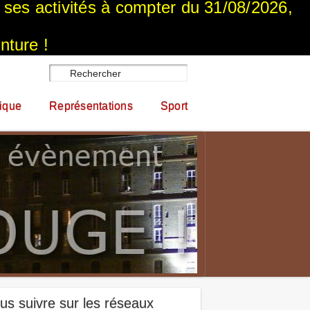
a ses activités à compter du 31/08/2026,
nture !
ique
Représentations
Sport
us suivre sur les réseaux