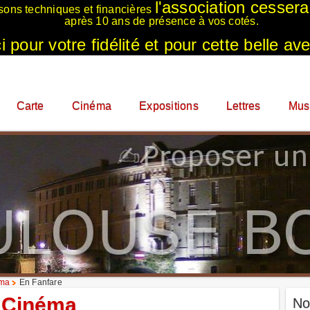
l'association cesser
sons techniques et financières
après 10 ans de présence à vos cotés.
 pour votre fidélité et pour cette belle ave
Carte
Cinéma
Expositions
Lettres
Mus
éma
En Fanfare
Cinéma
No