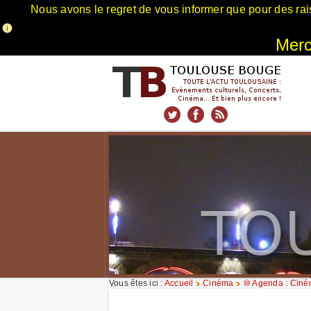
Nous avons le regret de vous informer que pour des rai
Merci
xnxx
Xnxx
Xvideos
Vous êtes ici :
Accueil
Cinéma
⑩ Agenda : Cin