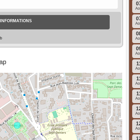
0
A
0
INFORMATIONS
A
0
ob
A
0
A
Map
1
A
1
A
1
A
1
A
1
A
1