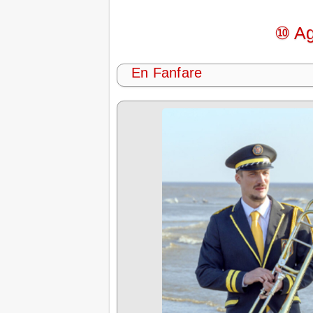
⑩ Ag
En Fanfare