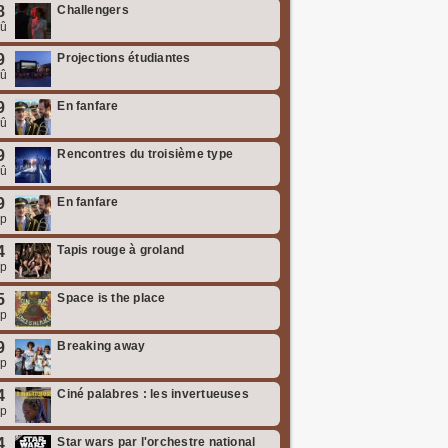
8
Challengers
oû
9
Projections étudiantes
oû
9
En fanfare
oû
9
Rencontres du troisième type
oû
9
En fanfare
ep
4
Tapis rouge à groland
ep
5
Space is the place
ep
9
Breaking away
ep
4
Ciné palabres : les invertueuses
ep
4
Star wars par l'orchestre national