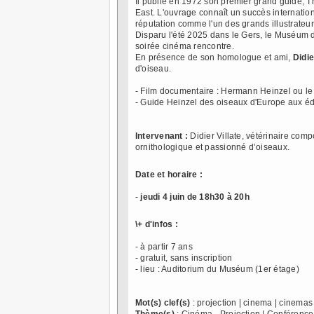
Il publie en 1972 son premier grand guide, Th
East. L'ouvrage connaît un succès internationa
réputation comme l'un des grands illustrateu
Disparu l'été 2025 dans le Gers, le Muséum 
soirée cinéma rencontre.
En présence de son homologue et ami,
Didie
d'oiseau.
- Film documentaire : Hermann Heinzel ou le 
- Guide Heinzel des oiseaux d'Europe aux éd
Intervenant :
Didier Villate, vétérinaire comp
ornithologique et passionné d’oiseaux.
Date et horaire :
-
jeudi 4 juin de 18h30 à 20h
\+ d'infos :
- à partir 7 ans
- gratuit, sans inscription
- lieu : Auditorium du Muséum (1er étage)
Mot(s) clef(s)
: projection | cinema | cinemas 