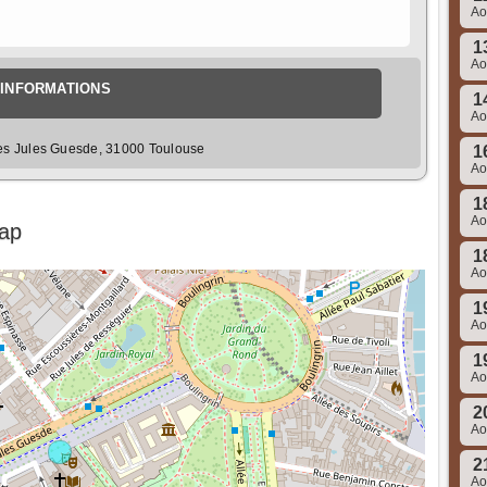
A
1
A
INFORMATIONS
1
A
es Jules Guesde, 31000 Toulouse
1
A
1
A
Map
1
A
1
A
1
A
2
A
2
A