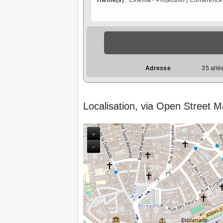
Thème(s)
: Cinéma - Projection | Conférence
Adresse
35 allé
Localisation, via Open Street 
+
−