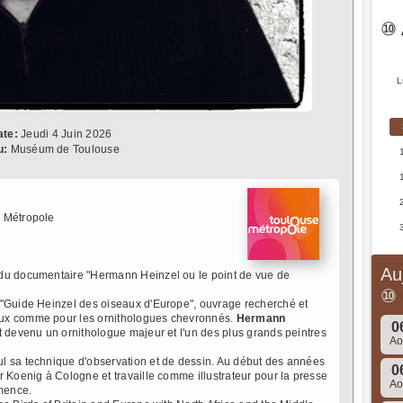
⑩ 
L
ate:
Jeudi 4 Juin 2026
u:
Muséum de Toulouse
 Métropole
Au
 du documentaire "Hermann Heinzel ou le point de vue de
⑩
"Guide Heinzel des oiseaux d'Europe", ouvrage recherché et
aux comme pour les ornithologues chevronnés.
Hermann
0
t devenu un ornithologue majeur et l'un des plus grands peintres
A
l sa technique d'observation et de dessin. Au début des années
0
r Koenig à Cologne et travaille comme illustrateur pour la presse
A
mmence.