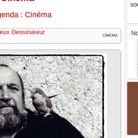
so
enda : Cinéma
ueux Dessinateur
No
CINÉMA