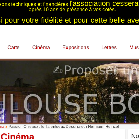
l'association cesser
sons techniques et financières
après 10 ans de présence à vos cotés.
 pour votre fidélité et pour cette belle ave
Carte
Cinéma
Expositions
Lettres
Mus
éma
Passion Oiseaux : le Talentueux Dessinateur Hermann Heinzel
Cinéma
No