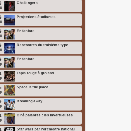
8
Challengers
oû
9
Projections étudiantes
oû
9
En fanfare
oû
9
Rencontres du troisième type
oû
9
En fanfare
ep
4
Tapis rouge à groland
ep
5
Space is the place
ep
9
Breaking away
ep
4
Ciné palabres : les invertueuses
ep
4
Star wars par l'orchestre national