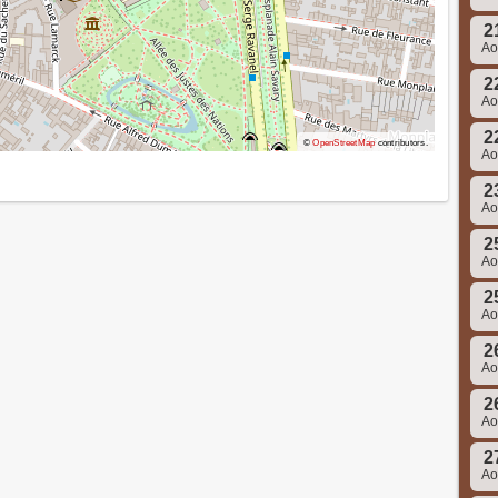
2
A
2
A
2
©
OpenStreetMap
contributors.
A
2
A
2
A
2
A
2
A
2
A
2
A