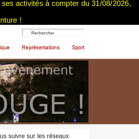
a ses activités à compter du 31/08/2026,
nture !
ique
Représentations
Sport
us suivre sur les réseaux