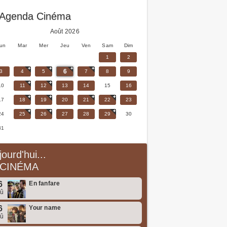
Agenda Cinéma
Août 2026
un
Mar
Mer
Jeu
Ven
Sam
Dim
1
2
6
3
4
5
7
8
9
10
11
12
13
14
15
16
17
18
19
20
21
22
23
24
25
26
27
28
29
30
31
jourd'hui...
CINÉMA
6
En fanfare
oû
6
Your name
oû