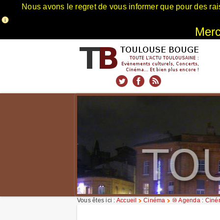
Nous avons le regret de vous informer que pour des rai
Merci
xnxx
Xnxx
Xvideos
Vous êtes ici :
Accueil
Cinéma
⑩ Agenda : Cin