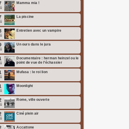
7
Mamma mia !
oû
7
La piscine
oû
8
Entretien avec un vampire
oû
9
Un ours dans le jura
oû
1
Documentaire : herman heinzel ou le
point de vue de l’échassier
oû
1
Mufasa : le roi lion
oû
1
Moonlight
oû
2
Rome, ville ouverte
oû
2
Ciné plein air
oû
2
Accattone