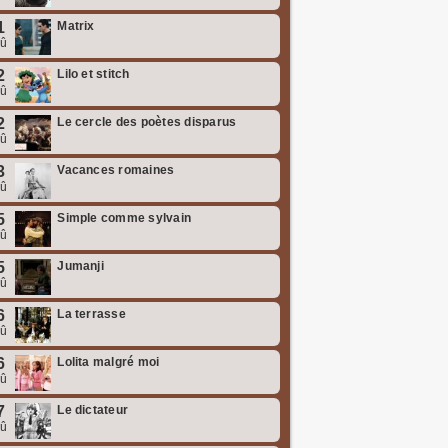
1
Matrix
oû
2
Lilo et stitch
oû
2
Le cercle des poètes disparus
oû
3
Vacances romaines
oû
5
Simple comme sylvain
oû
5
Jumanji
oû
6
La terrasse
oû
6
Lolita malgré moi
oû
7
Le dictateur
oû