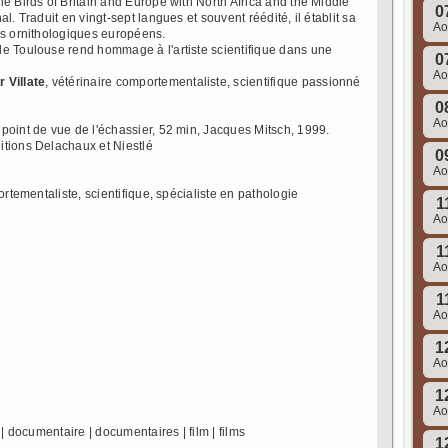
e Birds of Britain and Europe with North Africa and the Middle
0
l. Traduit en vingt-sept langues et souvent réédité, il établit sa
A
rs ornithologiques européens.
de Toulouse rend hommage à l'artiste scientifique dans une
0
A
r Villate
, vétérinaire comportementaliste, scientifique passionné
0
A
point de vue de l'échassier, 52 min, Jacques Mitsch, 1999.
itions Delachaux et Niestlé
0
A
ortementaliste, scientifique, spécialiste en pathologie
1
A
1
A
1
A
1
A
1
A
| documentaire | documentaires | film | films
1