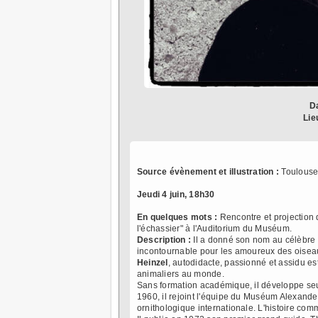
D
Lie
Source évènement et illustration :
Toulouse
Jeudi 4 juin, 18h30
En quelques mots :
Rencontre et projection
l'échassier" à l'Auditorium du Muséum.
Description :
Il a donné son nom au célèbre 
incontournable pour les amoureux des oise
Heinzel
, autodidacte, passionné et assidu es
animaliers au monde.
Sans formation académique, il développe seu
1960, il rejoint l'équipe du Muséum Alexande
ornithologique internationale. L'histoire co