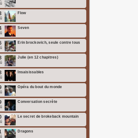
oû
3
Flow
oû
4
Seven
oû
6
Erin brockovich, seule contre tous
oû
8
Julie (en 12 chapitres)
oû
8
Insaisissables
oû
9
Opéra du bout du monde
oû
9
Conversation secrète
oû
0
Le secret de brokeback mountain
oû
1
Dragons
oû