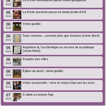
06
La friche montaudran passe mode guinguette
Aoû
06
La friche gramont passe en mode jardin d'été
Aoû
06
Visite guidée
Aoû
06
Tous romains... certains plus que d'autres [visite flash]
Aoû
06
Napoléon iii, l'archéologie au service de la politique
[visite flash]
Aoû
06
Peuples des villes
Aoû
06
Église du gesù : visite guidée
Aoû
06
Visite sensorielle : vivre le moyen Âge par les sens
Aoû
07
A table au moyen Âge
Aoû