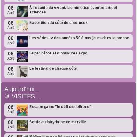
06
À l’écoute du vivant. biomimétisme, entre arts et
sciences
Aoû
06
Exposition du côté de chez nous
Aoû
06
Les séries tv des années 50 à nos jours dans la presse
Aoû
06
Super héros et dinosaures expo
Aoû
06
Le festival de chaque côté
Aoû
Aujourd'hui...
⑩
VISITES ...
06
Escape game "le défi des bifrons"
Aoû
06
Sortie au labyrinthe de merville
Aoû