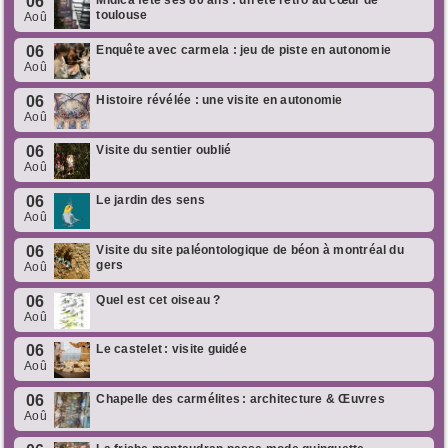
06
Midica fête ses 80 ans : un été rétro au cœur de
toulouse
Aoû
06
Enquête avec carmela : jeu de piste en autonomie
Aoû
06
Histoire révélée : une visite en autonomie
Aoû
06
Visite du sentier oublié
Aoû
06
Le jardin des sens
Aoû
06
Visite du site paléontologique de béon à montréal du
gers
Aoû
06
Quel est cet oiseau ?
Aoû
06
Le castelet : visite guidée
Aoû
06
Chapelle des carmélites : architecture & Œuvres
Aoû