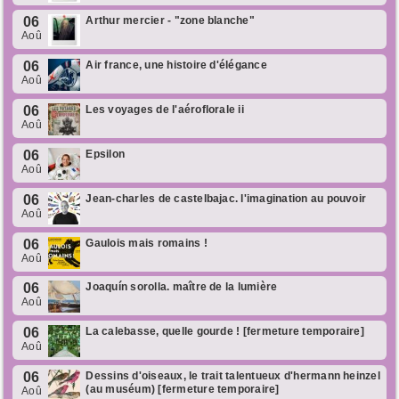
06
Arthur mercier - "zone blanche"
Aoû
06
Air france, une histoire d'élégance
Aoû
06
Les voyages de l'aéroflorale ii
Aoû
06
Epsilon
Aoû
06
Jean-charles de castelbajac. l'imagination au pouvoir
Aoû
06
Gaulois mais romains !
Aoû
06
Joaquín sorolla. maître de la lumière
Aoû
06
La calebasse, quelle gourde ! [fermeture temporaire]
Aoû
06
Dessins d'oiseaux, le trait talentueux d'hermann heinzel
(au muséum) [fermeture temporaire]
Aoû