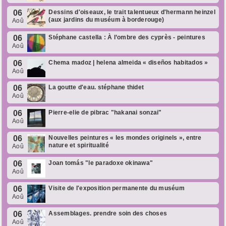
06
Dessins d'oiseaux, le trait talentueux d'hermann heinzel
(aux jardins du muséum à borderouge)
Aoû
06
Stéphane castella : À l’ombre des cyprès - peintures
Aoû
06
Chema madoz | helena almeida « diseños habitados »
Aoû
06
La goutte d'eau. stéphane thidet
Aoû
06
Pierre-elie de pibrac "hakanai sonzai"
Aoû
06
Nouvelles peintures « les mondes originels », entre
nature et spiritualité
Aoû
06
Joan tomás "le paradoxe okinawa"
Aoû
06
Visite de l'exposition permanente du muséum
Aoû
06
Assemblages. prendre soin des choses
Aoû