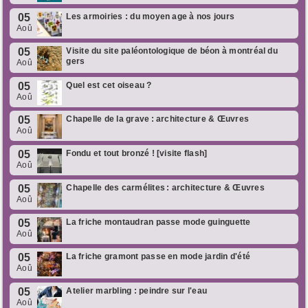
05
Les armoiries : du moyen age à nos jours
Aoû
05
Visite du site paléontologique de béon à montréal du
gers
Aoû
05
Quel est cet oiseau ?
Aoû
05
Chapelle de la grave : architecture & Œuvres
Aoû
05
Fondu et tout bronzé ! [visite flash]
Aoû
05
Chapelle des carmélites : architecture & Œuvres
Aoû
05
La friche montaudran passe mode guinguette
Aoû
05
La friche gramont passe en mode jardin d'été
Aoû
05
Atelier marbling : peindre sur l'eau
Aoû