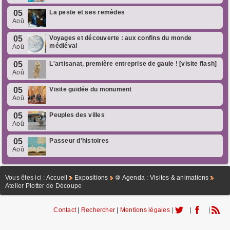
05
La peste et ses remèdes
Aoû
05
Voyages et découverte : aux confins du monde
médiéval
Aoû
05
L'artisanat, première entreprise de gaule ! [visite flash]
Aoû
05
Visite guidée du monument
Aoû
05
Peuples des villes
Aoû
05
Passeur d'histoires
Aoû
Vous êtes ici :
Accueil
Expositions
⑩ Agenda : Visites & animations
Atelier Plotter de Découpe
Contact
|
Rechercher
|
Mentions légales
|
|
|