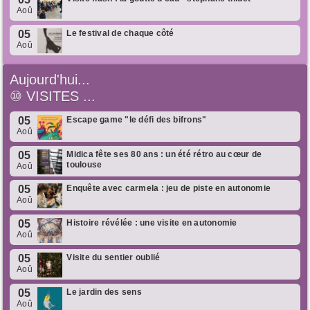
Aoû
05
Le festival de chaque côté
Aoû
Aujourd'hui...
⑩
VISITES ...
05
Escape game "le défi des bifrons"
Aoû
05
Midica fête ses 80 ans : un été rétro au cœur de
toulouse
Aoû
05
Enquête avec carmela : jeu de piste en autonomie
Aoû
05
Histoire révélée : une visite en autonomie
Aoû
05
Visite du sentier oublié
Aoû
05
Le jardin des sens
Aoû