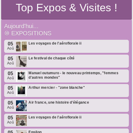
Top Expos & Visites !
Aujourd'hui...
⑩
EXPOSITIONS
05
Les voyages de l'aéroflorale ii
Aoû
05
Le festival de chaque côté
Aoû
05
Manuel outumuro - le nouveau printemps, "femmes
d'autres mondes"
Aoû
05
Arthur mercier - "zone blanche"
Aoû
05
Air france, une histoire d'élégance
Aoû
05
Les voyages de l'aéroflorale ii
Aoû
05
Epsilon