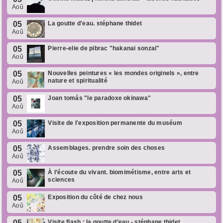
Aoû
05
La goutte d'eau. stéphane thidet
Aoû
05
Pierre-elie de pibrac "hakanai sonzai"
Aoû
05
Nouvelles peintures « les mondes originels », entre
nature et spiritualité
Aoû
05
Joan tomás "le paradoxe okinawa"
Aoû
05
Visite de l'exposition permanente du muséum
Aoû
05
Assemblages. prendre soin des choses
Aoû
05
À l’écoute du vivant. biomimétisme, entre arts et
sciences
Aoû
05
Exposition du côté de chez nous
Aoû
05
Visite flash : la goutte d’eau - stéphane thidet