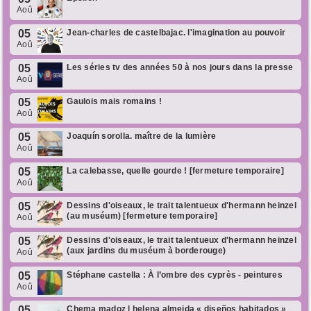
Aoû
05
Jean-charles de castelbajac. l'imagination au pouvoir
Aoû
05
Les séries tv des années 50 à nos jours dans la presse
Aoû
05
Gaulois mais romains !
Aoû
05
Joaquín sorolla. maître de la lumière
Aoû
05
La calebasse, quelle gourde ! [fermeture temporaire]
Aoû
05
Dessins d'oiseaux, le trait talentueux d'hermann heinzel
(au muséum) [fermeture temporaire]
Aoû
05
Dessins d'oiseaux, le trait talentueux d'hermann heinzel
(aux jardins du muséum à borderouge)
Aoû
05
Stéphane castella : À l’ombre des cyprès - peintures
Aoû
05
Chema madoz | helena almeida « diseños habitados »