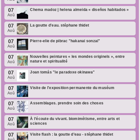
07
Chema madoz | helena almeida « diseños habitados »
Aoû
07
La goutte d'eau. stéphane thidet
Aoû
07
Pierre-elie de pibrac "hakanai sonzai"
Aoû
07
Nouvelles peintures « les mondes originels », entre
nature et spiritualité
Aoû
07
Joan tomás "le paradoxe okinawa"
Aoû
07
Visite de l'exposition permanente du muséum
Aoû
07
Assemblages. prendre soin des choses
Aoû
07
À l’écoute du vivant. biomimétisme, entre arts et
sciences
Aoû
07
Visite flash : la goutte d’eau - stéphane thidet
Aoû