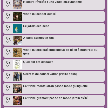
07
Histoire révélée : une visite en autonomie
Aoû
07
Visite du sentier oublié
Aoû
07
Le jardin des sens
Aoû
07
A table au moyen Âge
Aoû
07
Visite du site paléontologique de béon à montréal du
gers
Aoû
07
Quel est cet oiseau ?
Aoû
07
Secrets de conservation [visite flash]
Aoû
07
La friche montaudran passe mode guinguette
Aoû
07
La friche gramont passe en mode jardin d'été
Aoû