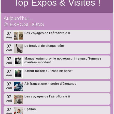
Top Expos & Visites !
Aujourd'hui...
⑩
EXPOSITIONS
07
Les voyages de l'aéroflorale ii
Aoû
07
Le festival de chaque côté
Aoû
07
Manuel outumuro - le nouveau printemps, "femmes
d'autres mondes"
Aoû
07
Arthur mercier - "zone blanche"
Aoû
07
Air france, une histoire d'élégance
Aoû
07
Les voyages de l'aéroflorale ii
Aoû
07
Epsilon
Aoû