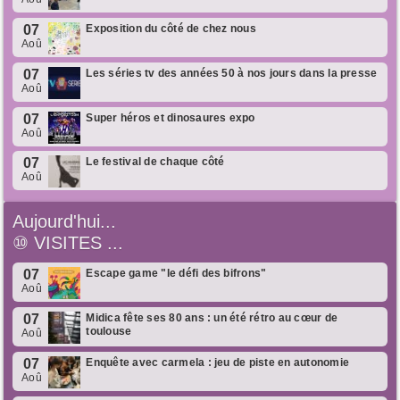
07
Exposition du côté de chez nous
Aoû
07
Les séries tv des années 50 à nos jours dans la presse
Aoû
07
Super héros et dinosaures expo
Aoû
07
Le festival de chaque côté
Aoû
Aujourd'hui...
⑩
VISITES ...
07
Escape game "le défi des bifrons"
Aoû
07
Midica fête ses 80 ans : un été rétro au cœur de
toulouse
Aoû
07
Enquête avec carmela : jeu de piste en autonomie
Aoû