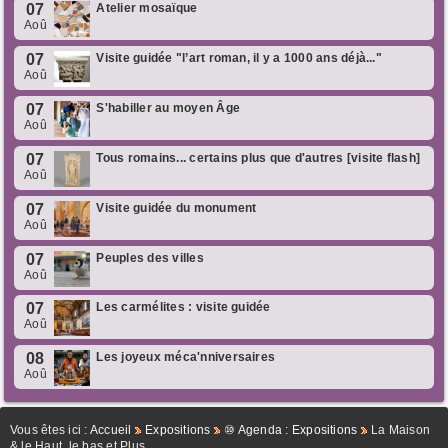
07
Atelier mosaïque
Aoû
07
Visite guidée "l’art roman, il y a 1000 ans déjà..."
Aoû
07
S'habiller au moyen Âge
Aoû
07
Tous romains... certains plus que d'autres [visite flash]
Aoû
07
Visite guidée du monument
Aoû
07
Peuples des villes
Aoû
07
Les carmélites : visite guidée
Aoû
08
Les joyeux méca'nniversaires
Aoû
Vous êtes ici :
Accueil
Expositions
⑩ Agenda : Expositions
La Maison
& le Haut, le bas et Plus