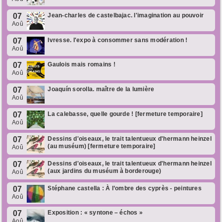
07
Jean-charles de castelbajac. l'imagination au pouvoir
Aoû
07
Ivresse. l'expo à consommer sans modération !
Aoû
07
Gaulois mais romains !
Aoû
07
Joaquín sorolla. maître de la lumière
Aoû
07
La calebasse, quelle gourde ! [fermeture temporaire]
Aoû
07
Dessins d'oiseaux, le trait talentueux d'hermann heinzel
(au muséum) [fermeture temporaire]
Aoû
07
Dessins d'oiseaux, le trait talentueux d'hermann heinzel
(aux jardins du muséum à borderouge)
Aoû
07
Stéphane castella : À l’ombre des cyprès - peintures
Aoû
07
Exposition : « syntone – échos »
Aoû