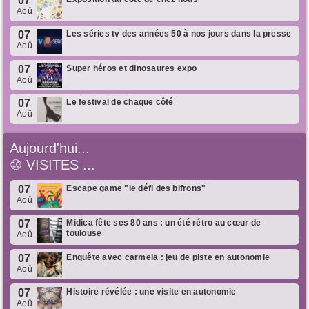
07
Aoû
07
Les séries tv des années 50 à nos jours dans la presse
Aoû
07
Super héros et dinosaures expo
Aoû
07
Le festival de chaque côté
Aoû
Aujourd'hui...
⑩
VISITES ...
07
Escape game "le défi des bifrons"
Aoû
07
Midica fête ses 80 ans : un été rétro au cœur de
toulouse
Aoû
07
Enquête avec carmela : jeu de piste en autonomie
Aoû
07
Histoire révélée : une visite en autonomie
Aoû