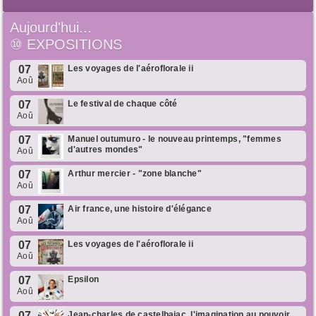
Aujourd'hui...
⑩
EXPOSITIONS
07
Les voyages de l'aéroflorale ii
Aoû
07
Le festival de chaque côté
Aoû
07
Manuel outumuro - le nouveau printemps, "femmes
d'autres mondes"
Aoû
07
Arthur mercier - "zone blanche"
Aoû
07
Air france, une histoire d'élégance
Aoû
07
Les voyages de l'aéroflorale ii
Aoû
07
Epsilon
Aoû
07
Jean-charles de castelbajac. l'imagination au pouvoir