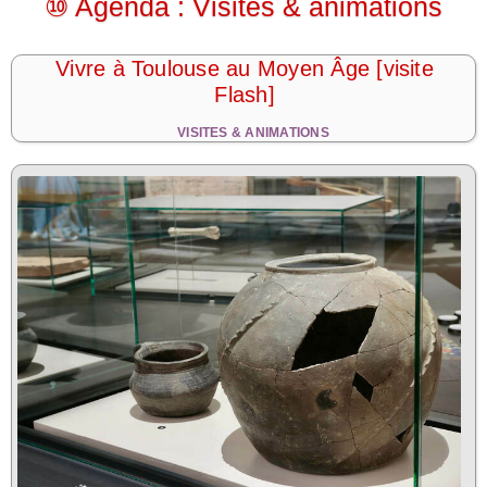
⑩ Agenda : Visites & animations
Vivre à Toulouse au Moyen Âge [visite
Flash]
VISITES & ANIMATIONS