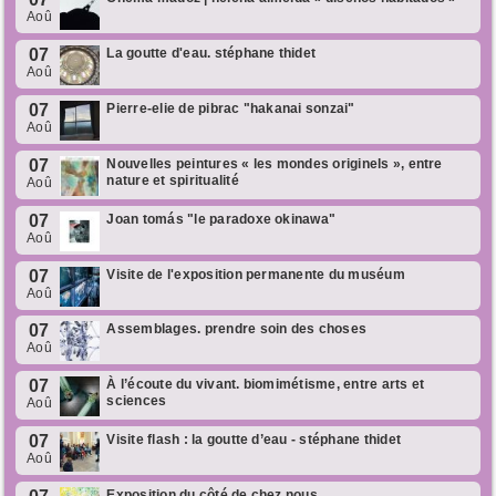
Aoû
07
La goutte d'eau. stéphane thidet
Aoû
07
Pierre-elie de pibrac "hakanai sonzai"
Aoû
07
Nouvelles peintures « les mondes originels », entre
nature et spiritualité
Aoû
07
Joan tomás "le paradoxe okinawa"
Aoû
07
Visite de l'exposition permanente du muséum
Aoû
07
Assemblages. prendre soin des choses
Aoû
07
À l’écoute du vivant. biomimétisme, entre arts et
sciences
Aoû
07
Visite flash : la goutte d’eau - stéphane thidet
Aoû
Exposition du côté de chez nous