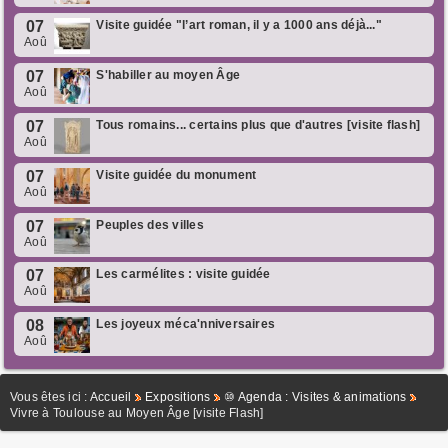
07
Visite guidée "l’art roman, il y a 1000 ans déjà..."
Aoû
07
S'habiller au moyen Âge
Aoû
07
Tous romains... certains plus que d'autres [visite flash]
Aoû
07
Visite guidée du monument
Aoû
07
Peuples des villes
Aoû
07
Les carmélites : visite guidée
Aoû
08
Les joyeux méca'nniversaires
Aoû
Vous êtes ici :
Accueil
Expositions
⑩ Agenda : Visites & animations
Vivre à Toulouse au Moyen Âge [visite Flash]