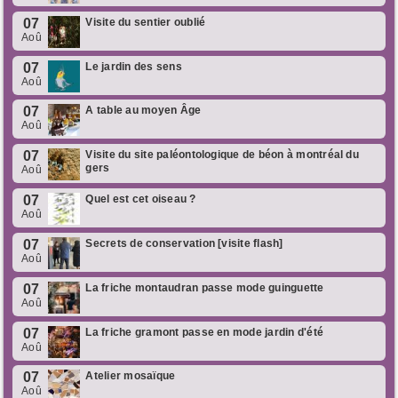
07
Visite du sentier oublié
Aoû
07
Le jardin des sens
Aoû
07
A table au moyen Âge
Aoû
07
Visite du site paléontologique de béon à montréal du
gers
Aoû
07
Quel est cet oiseau ?
Aoû
07
Secrets de conservation [visite flash]
Aoû
07
La friche montaudran passe mode guinguette
Aoû
07
La friche gramont passe en mode jardin d'été
Aoû
07
Atelier mosaïque
Aoû