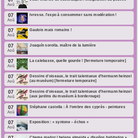
Aoû
07
Ivresse. l'expo à consommer sans modération !
Aoû
07
Gaulois mais romains !
Aoû
07
Joaquín sorolla. maître de la lumière
Aoû
07
La calebasse, quelle gourde ! [fermeture temporaire]
Aoû
07
Dessins d'oiseaux, le trait talentueux d'hermann heinzel
(au muséum) [fermeture temporaire]
Aoû
07
Dessins d'oiseaux, le trait talentueux d'hermann heinzel
(aux jardins du muséum à borderouge)
Aoû
07
Stéphane castella : À l’ombre des cyprès - peintures
Aoû
07
Exposition : « syntone – échos »
Aoû
07
Chema madoz | helena almeida « diseños habitados »