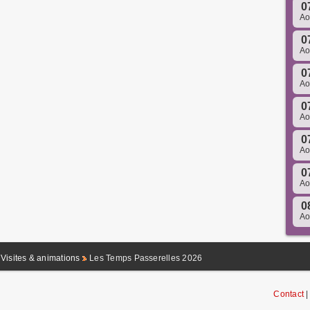
0
A
0
A
0
A
0
A
0
A
0
A
0
A
Visites & animations
Les Temps Passerelles 2026
Contact