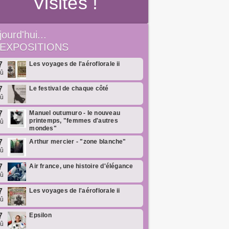
Visites !
jourd'hui...
EXPOSITIONS
7
Les voyages de l'aéroflorale ii
oû
7
Le festival de chaque côté
oû
7
Manuel outumuro - le nouveau
printemps, "femmes d'autres
oû
mondes"
7
Arthur mercier - "zone blanche"
oû
7
Air france, une histoire d'élégance
oû
7
Les voyages de l'aéroflorale ii
oû
7
Epsilon
oû