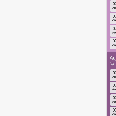
0
A
0
A
0
A
0
A
Au
⑩
0
A
0
A
0
A
0
A