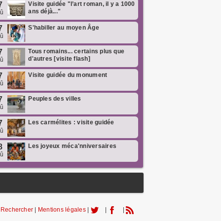
7
Visite guidée "l’art roman, il y a 1000
ans déjà..."
oû
7
S'habiller au moyen Âge
oû
7
Tous romains... certains plus que
d'autres [visite flash]
oû
7
Visite guidée du monument
oû
7
Peuples des villes
oû
7
Les carmélites : visite guidée
oû
8
Les joyeux méca'nniversaires
oû
|
Rechercher
|
Mentions légales
|
|
|