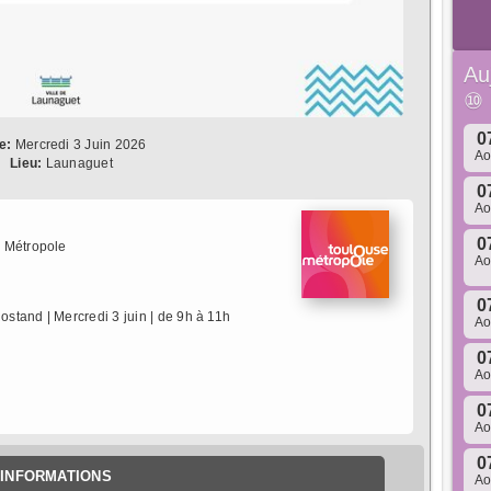
Au
⑩
0
e:
Mercredi 3 Juin 2026
A
Lieu:
Launaguet
0
A
0
 Métropole
A
0
stand | Mercredi 3 juin | de 9h à 11h
A
0
A
0
A
0
INFORMATIONS
A