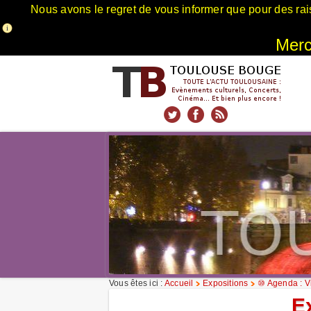
Nous avons le regret de vous informer que pour des rai
Merci
xnxx
Xnxx
Xvideos
Vous êtes ici :
Accueil
Expositions
⑩ Agenda : Vi
E