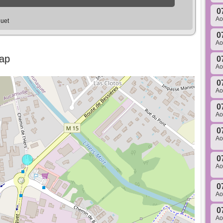
0
A
uet
0
A
Map
0
A
0
A
0
A
0
A
0
A
0
A
0
A