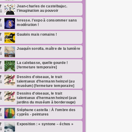
7
Jean-charles de castelbajac.
l'imagination au pouvoir
oû
7
Ivresse. l'expo à consommer sans
modération !
oû
7
Gaulois mais romains !
oû
7
Joaquín sorolla. maître de la lumière
oû
7
La calebasse, quelle gourde !
[fermeture temporaire]
oû
7
Dessins d'oiseaux, le trait
talentueux d'hermann heinzel (au
oû
muséum) [fermeture temporaire]
7
Dessins d'oiseaux, le trait
talentueux d'hermann heinzel (aux
oû
jardins du muséum à borderouge)
7
Stéphane castella : À l’ombre des
cyprès - peintures
oû
7
Exposition : « syntone – échos »
oû