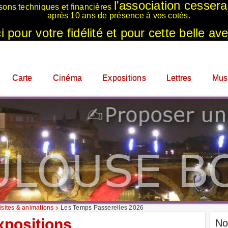
l'association cesser
sons techniques et financières
après 10 ans de présence à vos cotés.
 pour votre fidélité et pour cette belle ave
Carte
Cinéma
Expositions
Lettres
Mus
sites & animations
Les Temps Passerelles 2026
xpositions
No