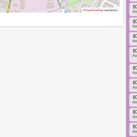
0
©
OpenStreetMap
contributors.
A
0
A
0
A
0
A
0
A
0
A
0
A
0
A
0
A