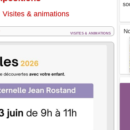
so
 Visites & animations
6
No
VISITES & ANIMATIONS