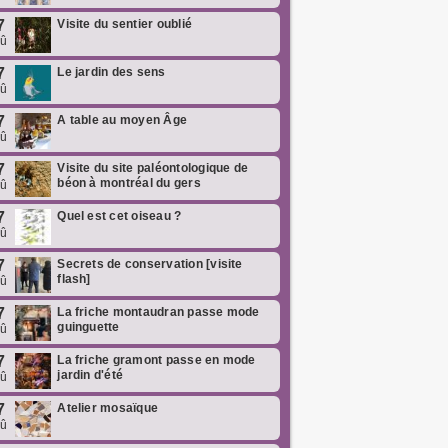
7
Visite du sentier oublié
oû
7
Le jardin des sens
oû
7
A table au moyen Âge
oû
7
Visite du site paléontologique de
béon à montréal du gers
oû
7
Quel est cet oiseau ?
oû
7
Secrets de conservation [visite
flash]
oû
7
La friche montaudran passe mode
guinguette
oû
7
La friche gramont passe en mode
jardin d'été
oû
7
Atelier mosaïque
oû