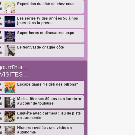
7
Exposition du côté de chez nous
oû
7
Les séries tv des années 50 à nos
jours dans la presse
oû
7
Super héros et dinosaures expo
oû
7
Le festival de chaque côté
oû
jourd'hui...
VISITES ...
7
Escape game "le défi des bifrons"
oû
7
Midica fête ses 80 ans : un été rétro
au cœur de toulouse
oû
7
Enquête avec carmela : jeu de piste
en autonomie
oû
7
Histoire révélée : une visite en
autonomie
oû