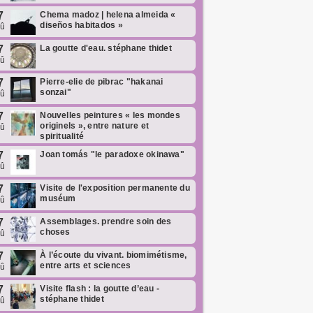
7
Chema madoz | helena almeida «
diseños habitados »
oû
7
La goutte d'eau. stéphane thidet
oû
7
Pierre-elie de pibrac "hakanai
sonzai"
oû
7
Nouvelles peintures « les mondes
originels », entre nature et
oû
spiritualité
7
Joan tomás "le paradoxe okinawa"
oû
7
Visite de l'exposition permanente du
muséum
oû
7
Assemblages. prendre soin des
choses
oû
7
À l’écoute du vivant. biomimétisme,
entre arts et sciences
oû
7
Visite flash : la goutte d’eau -
stéphane thidet
oû