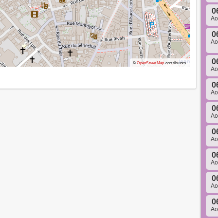
0
A
0
A
0
©
OpenStreetMap
contributors.
A
0
A
0
A
0
A
0
A
0
A
0
A