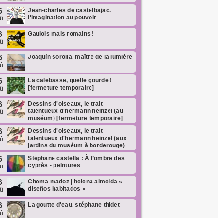
6
Jean-charles de castelbajac.
l'imagination au pouvoir
oû
6
Gaulois mais romains !
oû
6
Joaquín sorolla. maître de la lumière
oû
6
La calebasse, quelle gourde !
[fermeture temporaire]
oû
6
Dessins d'oiseaux, le trait
talentueux d'hermann heinzel (au
oû
muséum) [fermeture temporaire]
6
Dessins d'oiseaux, le trait
talentueux d'hermann heinzel (aux
oû
jardins du muséum à borderouge)
6
Stéphane castella : À l’ombre des
cyprès - peintures
oû
6
Chema madoz | helena almeida «
diseños habitados »
oû
6
La goutte d'eau. stéphane thidet
oû