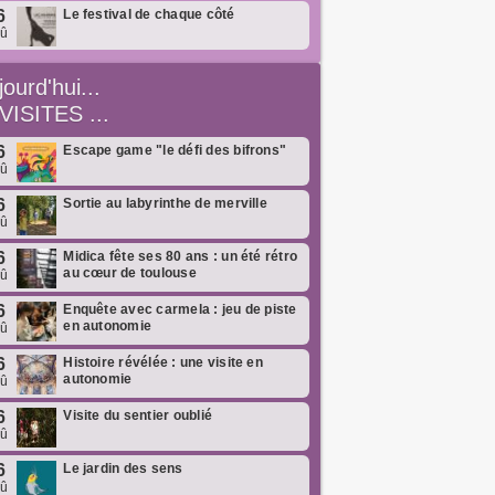
6
Le festival de chaque côté
oû
jourd'hui...
VISITES ...
6
Escape game "le défi des bifrons"
oû
6
Sortie au labyrinthe de merville
oû
6
Midica fête ses 80 ans : un été rétro
au cœur de toulouse
oû
6
Enquête avec carmela : jeu de piste
en autonomie
oû
6
Histoire révélée : une visite en
autonomie
oû
6
Visite du sentier oublié
oû
6
Le jardin des sens
oû