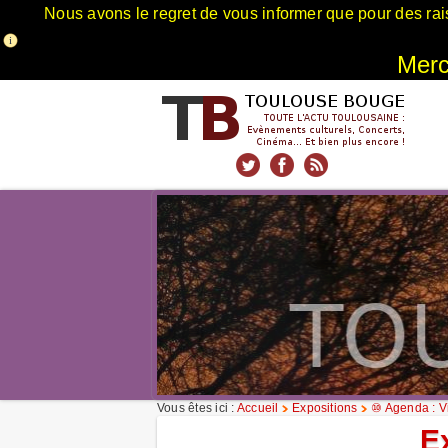
Nous avons le regret de vous informer que pour des rai
Merci
xnxx
Xnxx
Xvideos
Vous êtes ici :
Accueil
Expositions
⑩ Agenda : Vi
E