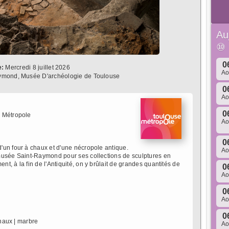
Au
⑩
0
e:
Mercredi 8 juillet 2026
A
ymond, Musée D'archéologie de Toulouse
0
A
0
 Métropole
A
0
'un four à chaux et d'une nécropole antique.
A
musée Saint-Raymond pour ses collections de sculptures en
, à la fin de l'Antiquité, on y brûlait de grandes quantités de
0
A
0
A
0
chaux | marbre
A