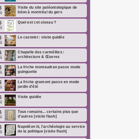
6
Visite du site paléontologique de
béon à montréal du gers
oû
6
Quel est cet oiseau ?
oû
6
Le castelet : visite guidée
oû
6
Chapelle des carmélites :
architecture & Œuvres
oû
6
La friche montaudran passe mode
guinguette
oû
6
La friche gramont passe en mode
jardin d'été
oû
6
Visite guidée
oû
6
Tous romains... certains plus que
d'autres [visite flash]
oû
6
Napoléon iii, l'archéologie au service
de la politique [visite flash]
oû