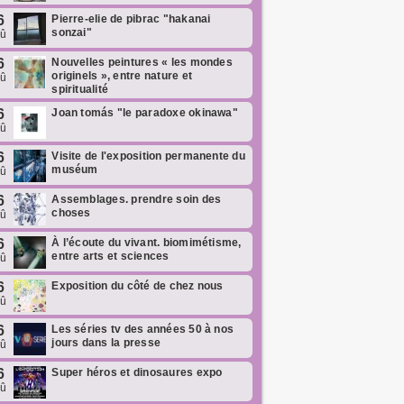
6
Pierre-elie de pibrac "hakanai
sonzai"
oû
6
Nouvelles peintures « les mondes
originels », entre nature et
oû
spiritualité
6
Joan tomás "le paradoxe okinawa"
oû
6
Visite de l'exposition permanente du
muséum
oû
6
Assemblages. prendre soin des
choses
oû
6
À l’écoute du vivant. biomimétisme,
entre arts et sciences
oû
6
Exposition du côté de chez nous
oû
6
Les séries tv des années 50 à nos
jours dans la presse
oû
6
Super héros et dinosaures expo
oû