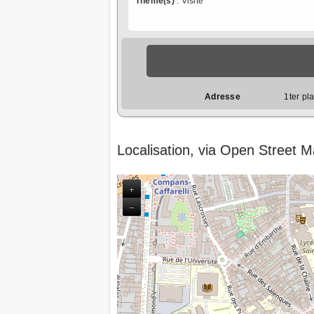
Thème(s)
: Visite
Adresse
1ter pl
Localisation, via Open Street 
+
−