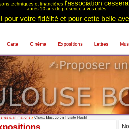
l'association cesser
sons techniques et financières
après 10 ans de présence à vos cotés.
 pour votre fidélité et pour cette belle ave
Carte
Cinéma
Expositions
Lettres
Mus
sites & animations
Chaux Must go on ! [visite Flash]
xpositions
No