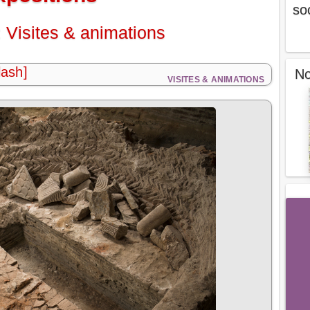
so
 Visites & animations
lash]
No
VISITES & ANIMATIONS