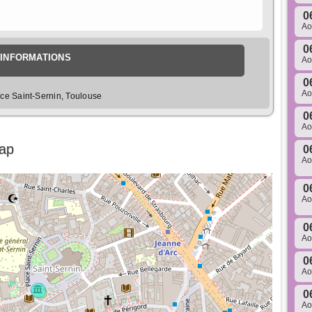
0
A
0
INFORMATIONS
A
0
A
ace Saint-Sernin, Toulouse
0
A
Map
0
A
0
A
0
A
0
A
0
A