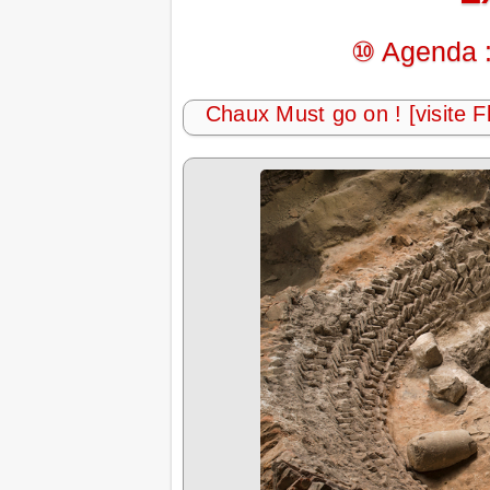
⑩ Agenda :
Chaux Must go on ! [visite F