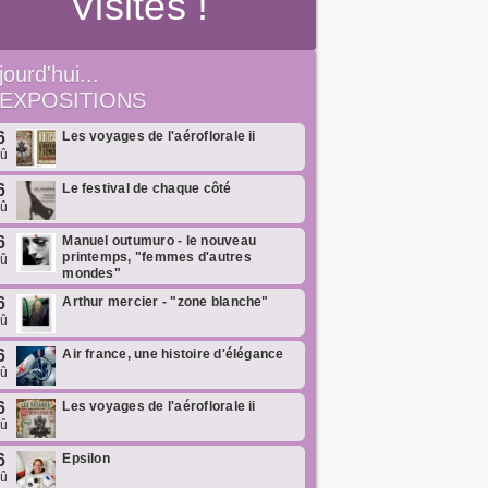
Visites !
jourd'hui...
EXPOSITIONS
6
Les voyages de l'aéroflorale ii
oû
6
Le festival de chaque côté
oû
6
Manuel outumuro - le nouveau
printemps, "femmes d'autres
oû
mondes"
6
Arthur mercier - "zone blanche"
oû
6
Air france, une histoire d'élégance
oû
6
Les voyages de l'aéroflorale ii
oû
6
Epsilon
oû