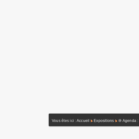
Vous êtes ici :
Accueil
Expositions
⑩ Agenda : 