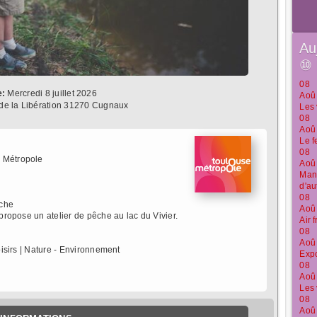
Au
⑩
08
e:
Mercredi 8 juillet 2026
Aoû
de la Libération 31270 Cugnaux
Les 
08
Aoû
Le f
08
 Métropole
Aoû
Manu
d'au
08
êche
Aoû
 propose un atelier de pêche au lac du Vivier.
Air 
08
Aoû
oisirs | Nature - Environnement
Expo
08
Aoû
Les 
08
Aoû