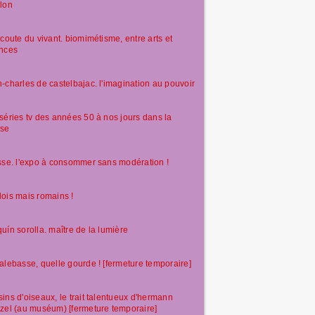
lon
écoute du vivant. biomimétisme, entre arts et
ences
-charles de castelbajac. l'imagination au pouvoir
séries tv des années 50 à nos jours dans la
sse
sse. l'expo à consommer sans modération !
ois mais romains !
uín sorolla. maître de la lumière
alebasse, quelle gourde ! [fermeture temporaire]
ins d'oiseaux, le trait talentueux d'hermann
zel (au muséum) [fermeture temporaire]