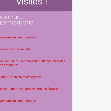
Visites !
jourd'hui...
EXPOSITIONS
voyages de l'aéroflorale ii
estival de chaque côté
el outumuro - le nouveau printemps, "femmes
tres mondes"
france, une histoire d'élégance
sition "air france, une histoire d'élégance"
voyages de l'aéroflorale ii