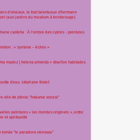
ins d'oiseaux, le trait talentueux d'hermann
zel (aux jardins du muséum à borderouge)
hane castella : À l’ombre des cyprès - peintures
sition : « syntone – échos »
ma madoz | helena almeida « diseños habitados
outte d'eau. stéphane thidet
re-elie de pibrac "hakanai sonzai"
elles peintures « les mondes originels », entre
re et spiritualité
 tomás "le paradoxe okinawa"