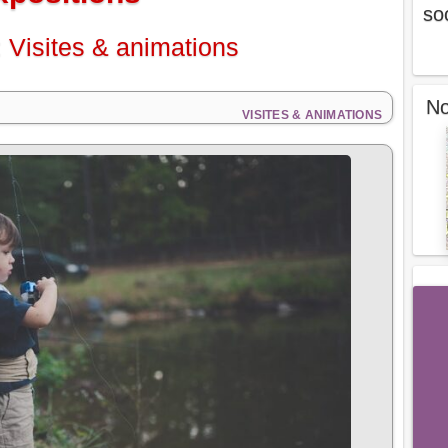
so
 Visites & animations
No
VISITES & ANIMATIONS