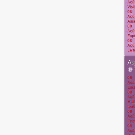
Aoû
Visi
08
Aoû
Ass
08
Aoû
Expo
08
Aoû
Le f
Au
⑩
08
Aoû
Esca
08
Aoû
Midi
toul
08
Aoû
Enqu
08
Aoû