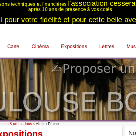
l'association cesser
sons techniques et financières
après 10 ans de présence à vos cotés.
 pour votre fidélité et pour cette belle ave
Carte
Cinéma
Expositions
Lettres
Mus
sites & animations
Atelier Pêche
xpositions
No