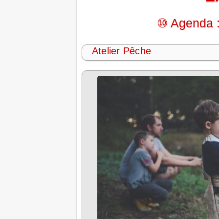
⑩ Agenda :
Atelier Pêche