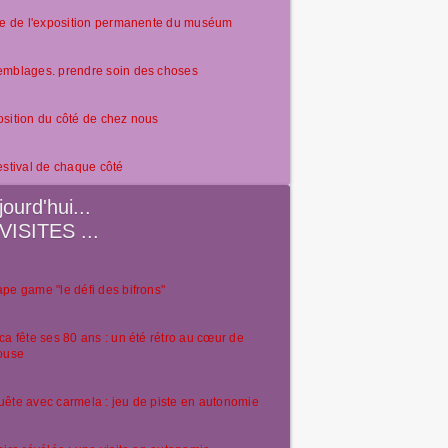
te de l'exposition permanente du muséum
emblages. prendre soin des choses
sition du côté de chez nous
estival de chaque côté
jourd'hui...
VISITES ...
pe game "le défi des bifrons"
ca fête ses 80 ans : un été rétro au cœur de
ouse
ête avec carmela : jeu de piste en autonomie