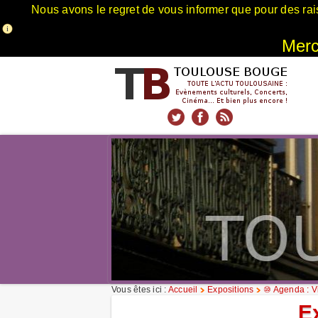
Nous avons le regret de vous informer que pour des rai
Merci
xnxx
Xnxx
Xvideos
Vous êtes ici :
Accueil
Expositions
⑩ Agenda : Vi
E