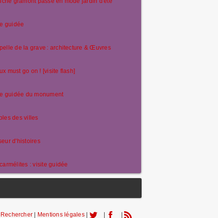
riche gramont passe en mode jardin d'été
te guidée
elle de la grave : architecture & Œuvres
x must go on ! [visite flash]
ite guidée du monument
les des villes
eur d'histoires
carmélites : visite guidée
|
Rechercher
|
Mentions légales
|
|
|