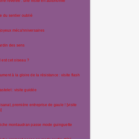
oire révélée : une visite en autonomie
te du sentier oublié
joyeux méca'nniversaires
ardin des sens
 est cet oiseau ?
ment à la gloire de la résistance : visite flash
astelet : visite guidée
tisanat, première entreprise de gaule ! [visite
h]
riche montaudran passe mode guinguette