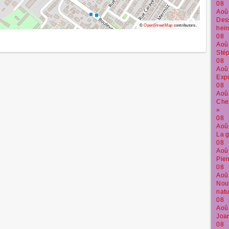
08
Aoû
Dess
©
OpenStreetMap
contributors.
hein
08
Aoû
Stép
08
Aoû
Expo
08
Aoû
Che
»
08
Aoû
La g
08
Aoû
Pier
08
Aoû
Nouv
natu
08
Aoû
Joan
08