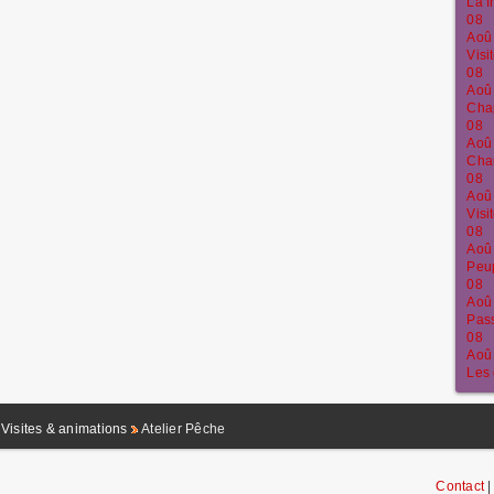
La f
08
Aoû
Visi
08
Aoû
Chap
08
Aoû
Chau
08
Aoû
Vis
08
Aoû
Peup
08
Aoû
Pass
08
Aoû
Les 
Visites & animations
Atelier Pêche
Contact