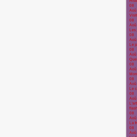
Hist
08
Aoû
Visi
08
Aoû
Les 
08
Aoû
Le j
08
Aoû
Quel
08
Aoû
Monu
08
Aoû
Le c
08
Aoû
L'ar
flas
08
Aoû
La f
08
Aoû