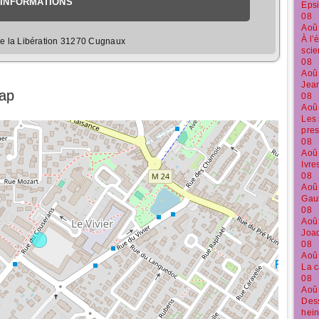
INFORMATIONS
Epsi
08
Aoû
À l’
e la Libération 31270 Cugnaux
sci
08
Aoû
Jean
Map
08
Aoû
Les 
pre
08
Aoû
Ivre
08
Aoû
Gaul
08
Aoû
Joaq
08
Aoû
La c
08
Aoû
Dess
hein