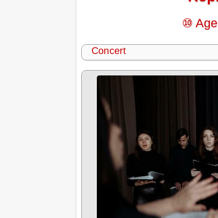
⑩ Age
Concert