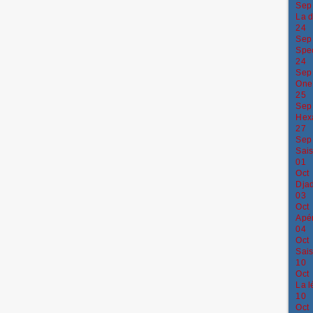
Sep
La d
24
Sep
Spec
24
Sep
One 
25
Sep
Hex
27
Sep
Sais
01
Oct
Djad
03
Oct
Apér
04
Oct
Sais
10
Oct
La l
10
Oct