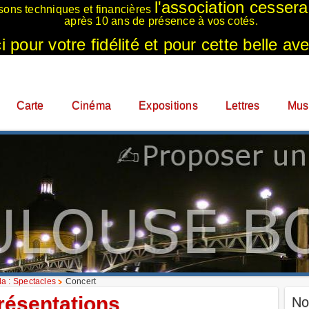
l'association cesser
sons techniques et financières
après 10 ans de présence à vos cotés.
 pour votre fidélité et pour cette belle ave
Carte
Cinéma
Expositions
Lettres
Mus
a : Spectacles
Concert
résentations
No