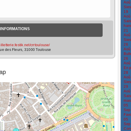
Aoû
Sies
19
Aoû
Sais
han
INFORMATIONS
21
Aoû
Sies
26
billetterie.festik.net/crrtoulouse/
Aoû
rue des Fleurs, 31000 Toulouse
Bull
26
Aoû
En p
Map
28
Aoû
Sies
29
Aoû
Sais
mass
05
Sep
Favo
05
Sep
Conc