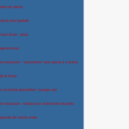
ame de pierre
tacle tom baldetti
man show : artus
agone mma
on musicale - "ouvertures" pour piano à 4 mains
ja & dinaz
o et soirée dancefloor : boogie van
on musicale - récital pour violoncelle et piano
égende de monte cristo