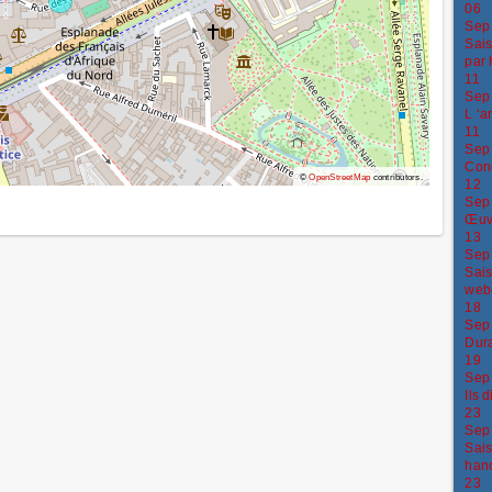
06
Sep
Sais
par 
11
Sep
L ‘a
11
Sep
Conc
©
OpenStreetMap
contributors.
12
Sep
Œuvr
13
Sep
Sais
web
18
Sep
Dura
19
Sep
Ils 
23
Sep
Sais
han
23