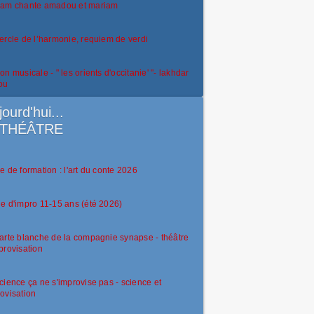
iam chante amadou et mariam
ercle de l’harmonie, requiem de verdi
on musicale - " les orients d'occitanie' "- lakhdar
ou
jourd'hui...
THÉÂTRE
e de formation : l'art du conte 2026
e d'impro 11-15 ans (été 2026)
arte blanche de la compagnie synapse - théâtre
provisation
cience ça ne s'improvise pas - science et
ovisation