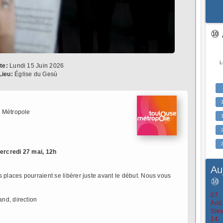
⑩ 
L
te:
Lundi 15 Juin 2026
Lieu:
Église du Gesù
 Métropole
ercredi 27 mai, 12h
Au
 places pourraient se libérer juste avant le début. Nous vous
⑩
07
nd, direction
Aoû
Sies
14