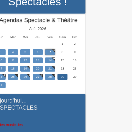
Spectacles !
Agendas Spectacle & Théâtre
Août 2026
un
Mar
Mer
Jeu
Ven
Sam
Dim
1
2
7
3
4
5
6
8
9
10
11
12
13
14
15
16
17
18
19
20
21
22
23
24
25
26
27
28
29
30
31
jourd'hui...
SPECTACLES
tes musicales