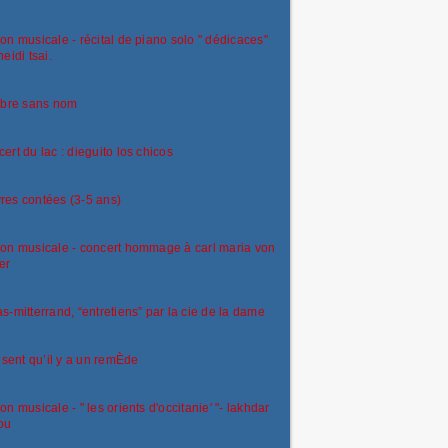
on musicale - récital de piano solo " dédicaces"
heidi tsai.
rbre sans nom
ert du lac : dieguito los chicos
es contées (3-5 ans)
on musicale - concert hommage à carl maria von
er
s-mitterrand, “entretiens” par la cie de la dame
disent qu’il y a un remÈde
on musicale - " les orients d'occitanie' "- lakhdar
ou