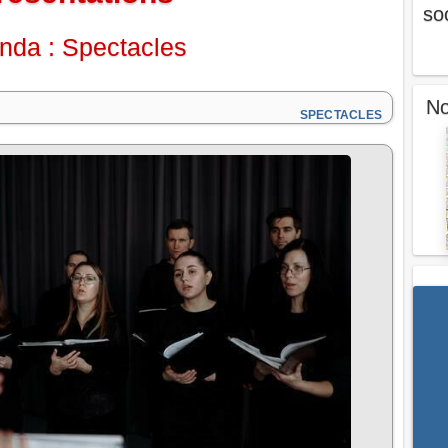
so
nda : Spectacles
No
SPECTACLES