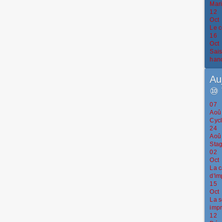
Mar
12
Oct
Le c
16
Oct
Sais
han
Au
⑩
07
Aoû
Cycl
24
Aoû
Stag
02
Oct
La c
d'im
15
Oct
La s
impr
12