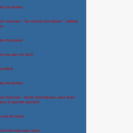
tes musicales
on musicale - "les orients d'occitanie" - lakhdar
ou
tes musicales
ons au parc en aoÛt
arallèle
tes musicales
on musicale - récital violon/piano, avec laure
oni et quentin guérillot
 part en liv(r)e
ert afro-ska avec zarbo