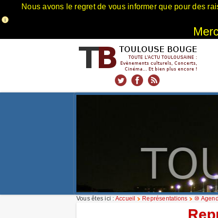
Nous avons le regret de vous informer que pour des rai
Merci
xnxx
Xnxx
Xvideos
Vous êtes ici :
Accueil
Représentations
⑩ Agend
Rep