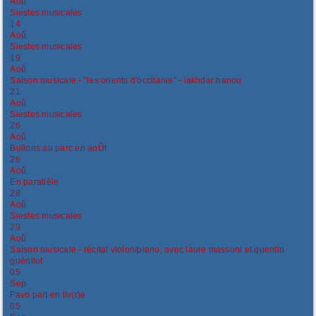
Aoû
Siestes musicales
14
Aoû
Siestes musicales
19
Aoû
Saison musicale - "les orients d'occitanie" - lakhdar hanou
21
Aoû
Siestes musicales
26
Aoû
Bullons au parc en aoÛt
26
Aoû
En parallèle
28
Aoû
Siestes musicales
29
Aoû
Saison musicale - récital violon/piano, avec laure massoni et quentin
guérillot
05
Sep
Favo part en liv(r)e
05