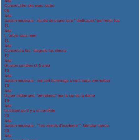
Sep
Concert afro-ska avec zarbo
06
Sep
Saison musicale - récital de piano solo " dédicaces" par heidi tsai.
11
Sep
L ‘arbre sans nom
11
Sep
Concert du lac : dieguito los chicos
12
Sep
Œuvres contées (3-5 ans)
13
Sep
Saison musicale - concert hommage à carl maria von weber
18
Sep
Duras-mitterrand, “entretiens” par la cie de la dame
19
Sep
Ils disent qu’il y a un remÈde
23
Sep
Saison musicale - " les orients d'occitanie' "- lakhdar hanou
23
Sep