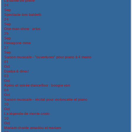
La dame de pierre
24
Sep
Spectacle tom baldetti
24
Sep
One man show : artus
25
Sep
Hexagone mma
27
Sep
Saison musicale - "ouvertures" pour piano à 4 mains
01
Oct
Djadja & dinaz
03
Oct
Apéro et soirée dancefloor : boogie van
04
Oct
Saison musicale - récital pour violoncelle et piano
10
Oct
La légende de monte cristo
10
Oct
Mariam chante amadou et mariam