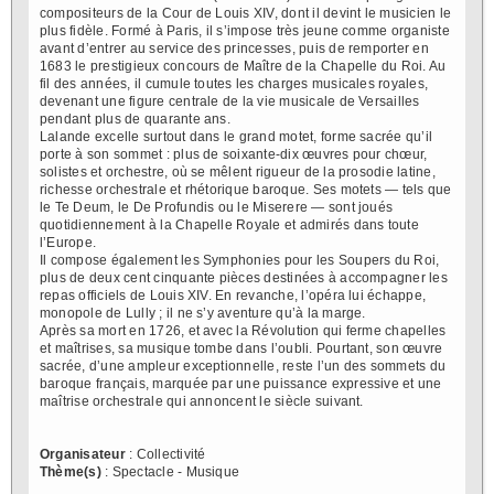
compositeurs de la Cour de Louis XIV, dont il devint le musicien le
plus fidèle. Formé à Paris, il s’impose très jeune comme organiste
avant d’entrer au service des princesses, puis de remporter en
1683 le prestigieux concours de Maître de la Chapelle du Roi. Au
fil des années, il cumule toutes les charges musicales royales,
devenant une figure centrale de la vie musicale de Versailles
pendant plus de quarante ans.
Lalande excelle surtout dans le grand motet, forme sacrée qu’il
porte à son sommet : plus de soixante-dix œuvres pour chœur,
solistes et orchestre, où se mêlent rigueur de la prosodie latine,
richesse orchestrale et rhétorique baroque. Ses motets — tels que
le Te Deum, le De Profundis ou le Miserere — sont joués
quotidiennement à la Chapelle Royale et admirés dans toute
l’Europe.
Il compose également les Symphonies pour les Soupers du Roi,
plus de deux cent cinquante pièces destinées à accompagner les
repas officiels de Louis XIV. En revanche, l’opéra lui échappe,
monopole de Lully ; il ne s’y aventure qu’à la marge.
Après sa mort en 1726, et avec la Révolution qui ferme chapelles
et maîtrises, sa musique tombe dans l’oubli. Pourtant, son œuvre
sacrée, d’une ampleur exceptionnelle, reste l’un des sommets du
baroque français, marquée par une puissance expressive et une
maîtrise orchestrale qui annoncent le siècle suivant.
Organisateur
: Collectivité
Thème(s)
: Spectacle - Musique