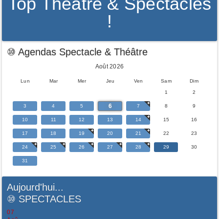
Top Théâtre & Spectacles
!
⑩ Agendas Spectacle & Théâtre
Août 2026
Lun
Mar
Mer
Jeu
Ven
Sam
Dim
1
2
6
3
4
5
7
8
9
10
11
12
13
14
15
16
17
18
19
20
21
22
23
24
25
26
27
28
29
30
31
Aujourd'hui...
⑩
SPECTACLES
07