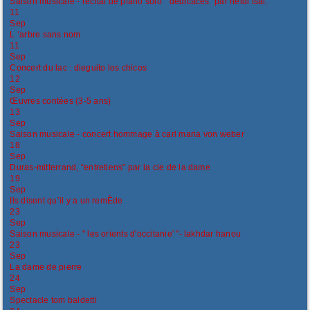
Saison musicale - récital de piano solo " dédicaces" par heidi tsai.
11
Sep
L ‘arbre sans nom
11
Sep
Concert du lac : dieguito los chicos
12
Sep
Œuvres contées (3-5 ans)
13
Sep
Saison musicale - concert hommage à carl maria von weber
18
Sep
Duras-mitterrand, “entretiens” par la cie de la dame
19
Sep
Ils disent qu’il y a un remÈde
23
Sep
Saison musicale - " les orients d'occitanie' "- lakhdar hanou
23
Sep
La dame de pierre
24
Sep
Spectacle tom baldetti