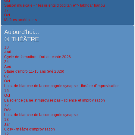
Oct
Saison musicale - " les orients d'occitanie' "- lakhdar hanou
17
Oct
Maîtres américains
Aujourd'hui...
⑩
THÉÂTRE
10
Aoû
Cycle de formation : l'art du conte 2026
24
Aoû
Stage d'impro 11-15 ans (été 2026)
02
Oct
La carte blanche de la compagnie synapse - théâtre d'improvisation
15
Oct
La science ça ne s'improvise pas - science et improvisation
12
Déc
La carte blanche de la compagnie synapse
13
Jan
Cosy - théâtre d'improvisation
12