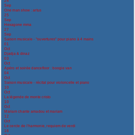
24
Sep
One man show : artus
25
Sep
Hexagone mma
27
Sep
Saison musicale - "ouvertures" pour piano à 4 mains
01
Oct
Djadja & dinaz
03
Oct
Apéro et soirée dancefloor : boogie van
04
Oct
Saison musicale - récital pour violoncelle et piano
10
Oct
La légende de monte cristo
10
Oct
Mariam chante amadou et mariam
12
Oct
Le cercle de l’harmonie, requiem de verdi
16