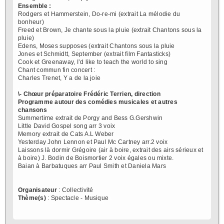
Ensemble :
Rodgers et Hammerstein, Do-re-mi (extrait La mélodie du
bonheur)
Freed et Brown, Je chante sous la pluie (extrait Chantons sous la
pluie)
Edens, Moses supposes (extrait Chantons sous la pluie
Jones et Schmidtt, September (extrait film Fantasticks)
Cook et Greenaway, I’d like to teach the world to sing
Chant commun fin concert :
Charles Trenet, Y a de la joie
\- Chœur préparatoire Frédéric Terrien, direction
Programme autour des comédies musicales et autres
chansons
Summertime extrait de Porgy and Bess G.Gershwin
Little David Gospel song arr 3 voix
Memory extrait de Cats A.L Weber
Yesterday John Lennon et Paul Mc Cartney arr.2 voix
Laissons là dormir Grégoire (air à boire, extrait des airs sérieux et
à boire) J. Bodin de Boismortier 2 voix égales ou mixte.
Baian à Barbatuques arr Paul Smith et Daniela Mars
Organisateur
: Collectivité
Thème(s)
: Spectacle - Musique