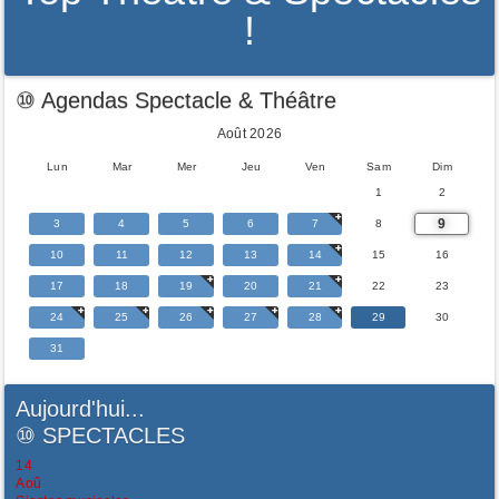
!
⑩ Agendas Spectacle & Théâtre
Août 2026
Lun
Mar
Mer
Jeu
Ven
Sam
Dim
1
2
9
3
4
5
6
7
8
10
11
12
13
14
15
16
17
18
19
20
21
22
23
24
25
26
27
28
29
30
31
Aujourd'hui...
⑩
SPECTACLES
14
Aoû