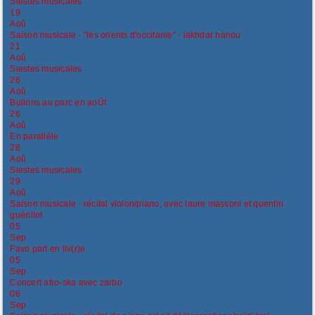
Siestes musicales
19
Aoû
Saison musicale - "les orients d'occitanie" - lakhdar hanou
21
Aoû
Siestes musicales
26
Aoû
Bullons au parc en aoÛt
26
Aoû
En parallèle
28
Aoû
Siestes musicales
29
Aoû
Saison musicale - récital violon/piano, avec laure massoni et quentin
guérillot
05
Sep
Favo part en liv(r)e
05
Sep
Concert afro-ska avec zarbo
06
Sep