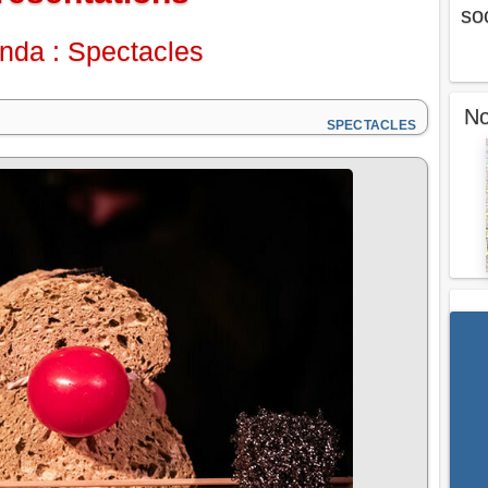
so
nda : Spectacles
No
SPECTACLES