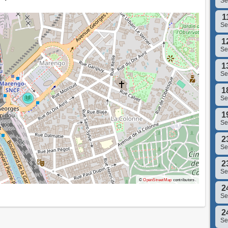
S
1
S
1
S
1
S
1
S
1
S
2
S
2
S
©
OpenStreetMap
contributors.
2
S
2
S