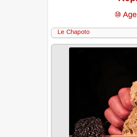
⑩ Age
Le Chapoto