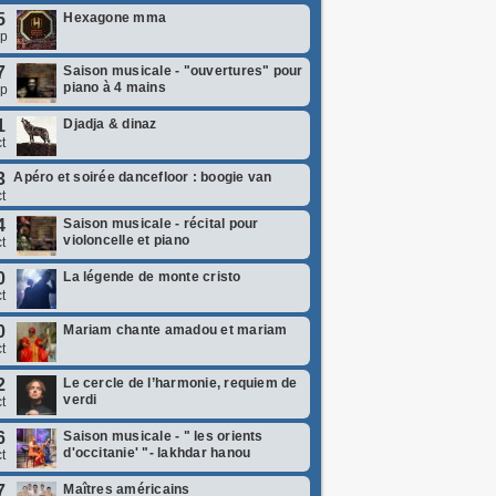
5
Hexagone mma
ep
7
Saison musicale - "ouvertures" pour
piano à 4 mains
ep
1
Djadja & dinaz
t
3
Apéro et soirée dancefloor : boogie van
t
4
Saison musicale - récital pour
violoncelle et piano
t
0
La légende de monte cristo
t
0
Mariam chante amadou et mariam
t
2
Le cercle de l’harmonie, requiem de
verdi
t
6
Saison musicale - " les orients
d'occitanie' "- lakhdar hanou
t
7
Maîtres américains