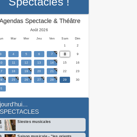
Spectacles !
Agendas Spectacle & Théâtre
Août 2026
un
Mar
Mer
Jeu
Ven
Sam
Dim
1
2
8
3
4
5
6
7
9
10
11
12
13
14
15
16
17
18
19
20
21
22
23
24
25
26
27
28
29
30
31
jourd'hui...
SPECTACLES
4
Siestes musicales
oû
9
Saison musicale - "les orients