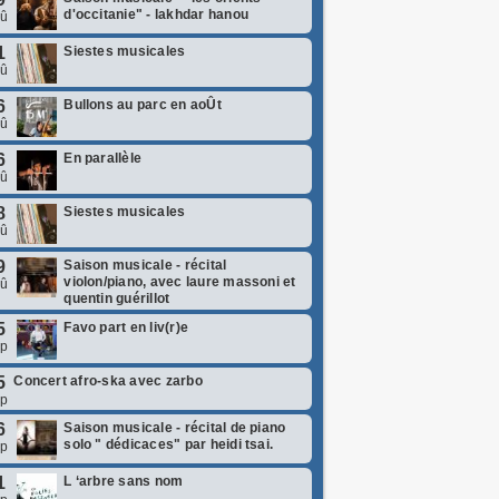
d'occitanie" - lakhdar hanou
oû
1
Siestes musicales
oû
6
Bullons au parc en aoÛt
oû
6
En parallèle
oû
8
Siestes musicales
oû
9
Saison musicale - récital
violon/piano, avec laure massoni et
oû
quentin guérillot
5
Favo part en liv(r)e
ep
5
Concert afro-ska avec zarbo
ep
6
Saison musicale - récital de piano
solo " dédicaces" par heidi tsai.
ep
1
L ‘arbre sans nom