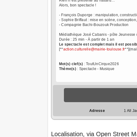
Rien n’est présenté au hasard…
Alors, bon spectacle !
- François Duporge : manipulation, construct
- Sophie Briffaut : mise en scène, conception,
- Compagnie Bachi-Bouzouk Production
Médiathèque José Cabanis - pôle Jeunesse 
Durée : 25 min - À partir de 1 an
Le spectacle est complet mais il est possibl
[**
action.culturelle@mairie-toulouse.fr
**](mai
Mot(s) clef(s)
: ToutUnCirque2026
Thème(s)
: Spectacle - Musique
Adresse
1 All 
Localisation, via Open Street 