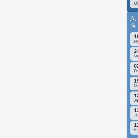
Oc
Au
⑩
1
A
2
A
0
Oc
1
Oc
1
D
1
Ja
1
Ma