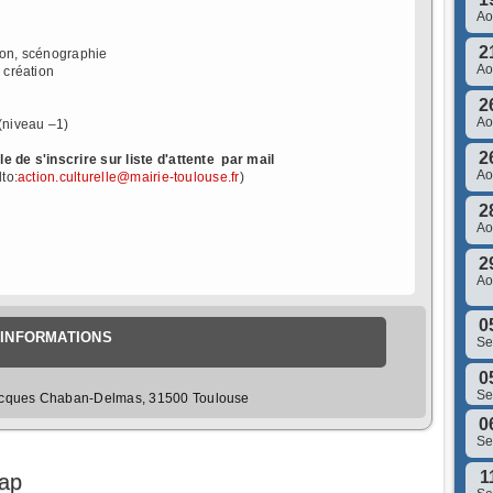
A
2
ion, scénographie
A
 création
2
A
(niveau –1)
2
e de s'inscrire sur liste d'attente par mail
A
lto:
action.culturelle@mairie-toulouse.fr
)
2
A
2
A
0
INFORMATIONS
S
0
S
Jacques Chaban-Delmas, 31500 Toulouse
0
S
1
Map