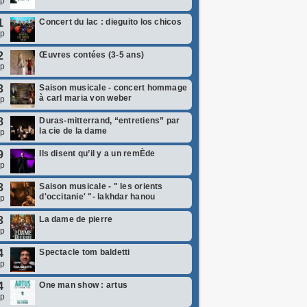
ep
1
Concert du lac : dieguito los chicos
ep
2
Œuvres contées (3-5 ans)
ep
3
Saison musicale - concert hommage
à carl maria von weber
ep
8
Duras-mitterrand, “entretiens” par
la cie de la dame
ep
9
Ils disent qu’il y a un remÈde
ep
3
Saison musicale - " les orients
d'occitanie' "- lakhdar hanou
ep
3
La dame de pierre
ep
4
Spectacle tom baldetti
ep
4
One man show : artus
ep