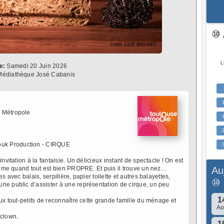
⑩ 
L
e:
Samedi 20 Juin 2026
édiathèque José Cabanis
 Métropole
uk Production - CIRQUE
nvitation à la fantaisie. Un délicieux instant de spectacle ! On est
Au
 aime quand tout est bien PROPRE. Et puis il trouve un nez…
s avec balais, serpillère, papier toilette et autres balayettes,
⑩
ne public d’assister à une représentation de cirque, un peu
1
aux tout-petits de reconnaître cette grande famille du ménage et
A
 clown.
1