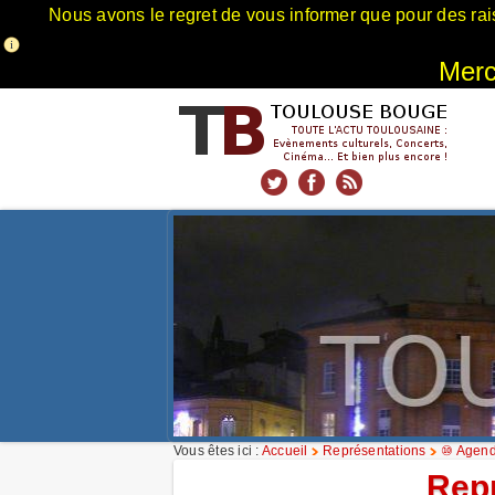
Nous avons le regret de vous informer que pour des rai
Merci
xnxx
Xnxx
Xvideos
Vous êtes ici :
Accueil
Représentations
⑩ Agend
Rep