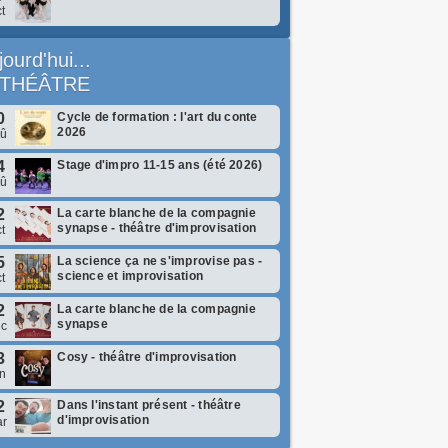
t
jourd'hui...
THÉÂTRE
0
Cycle de formation : l'art du conte
2026
oû
4
Stage d'impro 11-15 ans (été 2026)
oû
2
La carte blanche de la compagnie
synapse - théâtre d'improvisation
t
5
La science ça ne s'improvise pas -
science et improvisation
t
2
La carte blanche de la compagnie
synapse
éc
3
Cosy - théâtre d'improvisation
n
2
Dans l'instant présent - théâtre
d'improvisation
r