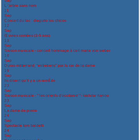
Sep
L ‘arbre sans nom
11
Sep
Concert du lac : dieguito los chicos
12
Sep
Œuvres contées (3-5 ans)
13
Sep
Saison musicale - concert hommage à carl maria von weber
18
Sep
Duras-mitterrand, “entretiens” par la cie de la dame
19
Sep
Ils disent qu’il y a un remÈde
23
Sep
Saison musicale - " les orients d'occitanie' "- lakhdar hanou
23
Sep
La dame de pierre
24
Sep
Spectacle tom baldetti
24
Sep