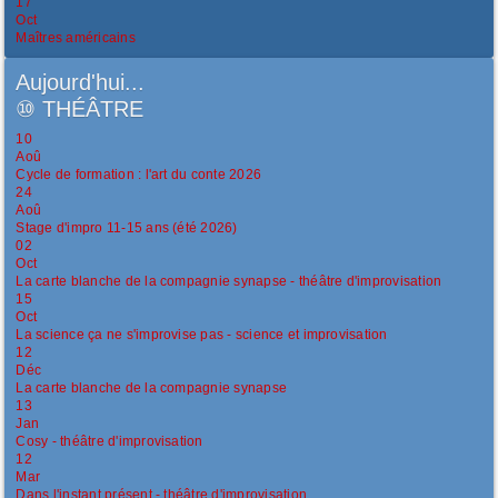
17
Oct
Maîtres américains
Aujourd'hui...
⑩
THÉÂTRE
10
Aoû
Cycle de formation : l'art du conte 2026
24
Aoû
Stage d'impro 11-15 ans (été 2026)
02
Oct
La carte blanche de la compagnie synapse - théâtre d'improvisation
15
Oct
La science ça ne s'improvise pas - science et improvisation
12
Déc
La carte blanche de la compagnie synapse
13
Jan
Cosy - théâtre d'improvisation
12
Mar
Dans l'instant présent - théâtre d'improvisation