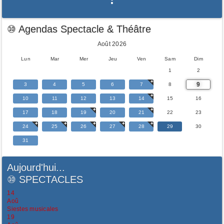
⑩ Agendas Spectacle & Théâtre
Août 2026
Lun
Mar
Mer
Jeu
Ven
Sam
Dim
1
2
9
3
4
5
6
7
8
10
11
12
13
14
15
16
17
18
19
20
21
22
23
24
25
26
27
28
29
30
31
Aujourd'hui...
⑩
SPECTACLES
14
Aoû
Siestes musicales
19