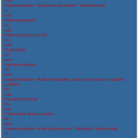
Aoû
Saison musicale - "les orients d'occitanie" - lakhdar hanou
21
Aoû
Siestes musicales
26
Aoû
Bullons au parc en aoÛt
26
Aoû
En parallèle
28
Aoû
Siestes musicales
29
Aoû
Saison musicale - récital violon/piano, avec laure massoni et quentin
guérillot
05
Sep
Favo part en liv(r)e
05
Sep
Concert afro-ska avec zarbo
06
Sep
Saison musicale - récital de piano solo " dédicaces" par heidi tsai.
11