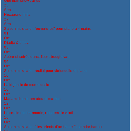
One man show : artus
25
Sep
Hexagone mma
27
Sep
Saison musicale - "ouvertures" pour piano à 4 mains
01
Oct
Djadja & dinaz
03
Oct
Apéro et soirée dancefloor : boogie van
04
Oct
Saison musicale - récital pour violoncelle et piano
10
Oct
La légende de monte cristo
10
Oct
Mariam chante amadou et mariam
12
Oct
Le cercle de l’harmonie, requiem de verdi
16
Oct
Saison musicale - " les orients d'occitanie' "- lakhdar hanou