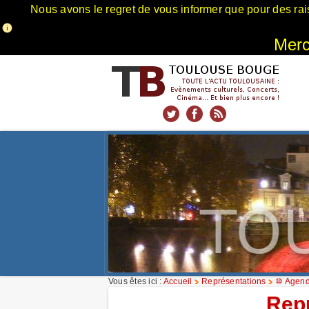
Nous avons le regret de vous informer que pour des rai
Merci
xnxx
Xnxx
Xvideos
Vous êtes ici :
Accueil
Représentations
⑩ Agend
Rep