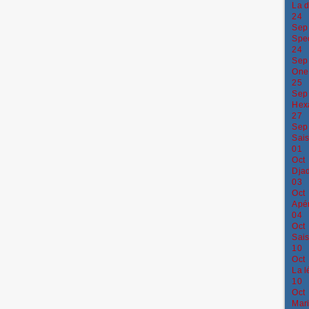
La d
24
Sep
Spec
24
Sep
One 
25
Sep
Hex
27
Sep
Sais
01
Oct
Djad
03
Oct
Apér
04
Oct
Sais
10
Oct
La l
10
Oct
Mar