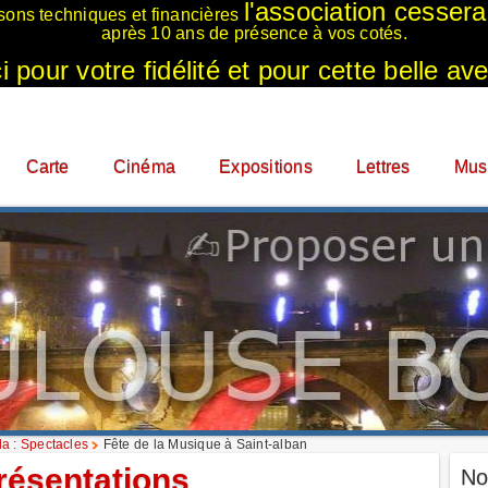
l'association cesser
sons techniques et financières
après 10 ans de présence à vos cotés.
 pour votre fidélité et pour cette belle ave
Carte
Cinéma
Expositions
Lettres
Mus
a : Spectacles
Fête de la Musique à Saint-alban
résentations
No