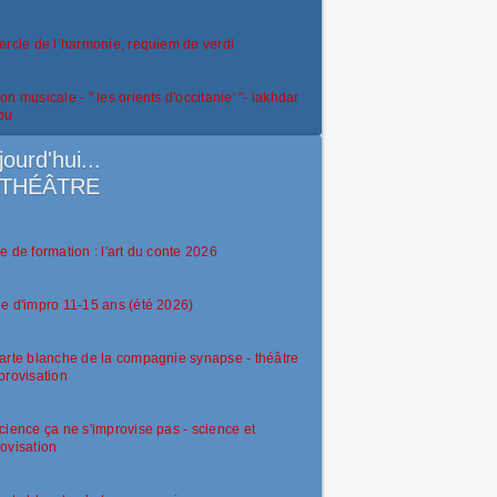
ercle de l’harmonie, requiem de verdi
on musicale - " les orients d'occitanie' "- lakhdar
ou
jourd'hui...
THÉÂTRE
e de formation : l'art du conte 2026
e d'impro 11-15 ans (été 2026)
arte blanche de la compagnie synapse - théâtre
provisation
cience ça ne s'improvise pas - science et
ovisation