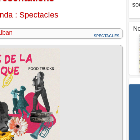
so
nda : Spectacles
No
alban
SPECTACLES