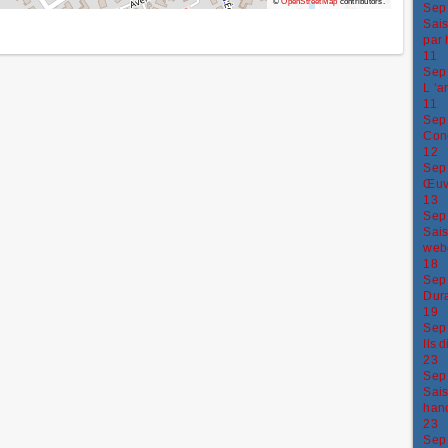
©
OpenStreetMap
contributors.
Sep
Sais
par 
11
Sep
L ‘a
11
Sep
Conc
12
Sep
Œuvr
13
Sep
Sais
web
18
Sep
Dura
19
Sep
Ils 
23
Sep
Sais
han
23
Sep