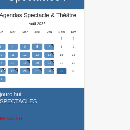
Agendas Spectacle & Théâtre
Août 2026
un
Mar
Mer
Jeu
Ven
Sam
Dim
1
2
6
3
4
5
7
8
9
10
11
12
13
14
15
16
17
18
19
20
21
22
23
24
25
26
27
28
29
30
31
jourd'hui...
SPECTACLES
tes musicales