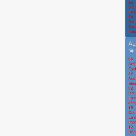
12
Oct
Le c
16
Oct
Sais
han
Au
⑩
06
Aoû
Cycl
24
Aoû
Stag
02
Oct
La c
d'im
15
Oct
La s
impr
12
Déc