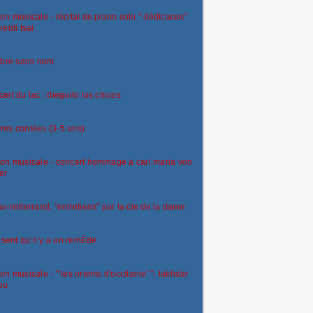
on musicale - récital de piano solo " dédicaces"
heidi tsai.
rbre sans nom
ert du lac : dieguito los chicos
es contées (3-5 ans)
on musicale - concert hommage à carl maria von
er
s-mitterrand, “entretiens” par la cie de la dame
disent qu’il y a un remÈde
on musicale - " les orients d'occitanie' "- lakhdar
ou