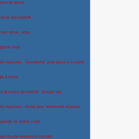
ame de pierre
tacle tom baldetti
man show : artus
agone mma
on musicale - "ouvertures" pour piano à 4 mains
ja & dinaz
o et soirée dancefloor : boogie van
on musicale - récital pour violoncelle et piano
égende de monte cristo
iam chante amadou et mariam