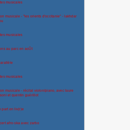
tes musicales
on musicale - "les orients d'occitanie" - lakhdar
ou
tes musicales
ons au parc en aoÛt
arallèle
tes musicales
on musicale - récital violon/piano, avec laure
oni et quentin guérillot
 part en liv(r)e
ert afro-ska avec zarbo