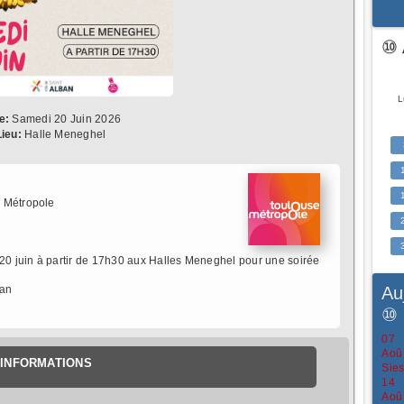
⑩ 
L
e:
Samedi 20 Juin 2026
Lieu:
Halle Meneghel
 Métropole
0 juin à partir de 17h30 aux Halles Meneghel pour une soirée
Au
ban
⑩
07
Aoû
INFORMATIONS
Sies
14
Aoû