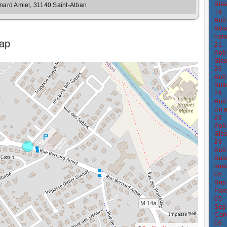
Sies
nard Amiel, 31140 Saint-Alban
19
Aoû
Sais
han
Map
21
Aoû
Sies
26
Aoû
Bull
26
Aoû
En p
28
Aoû
Sies
29
Aoû
Sais
mass
05
Sep
Favo
05
Sep
Conc
06