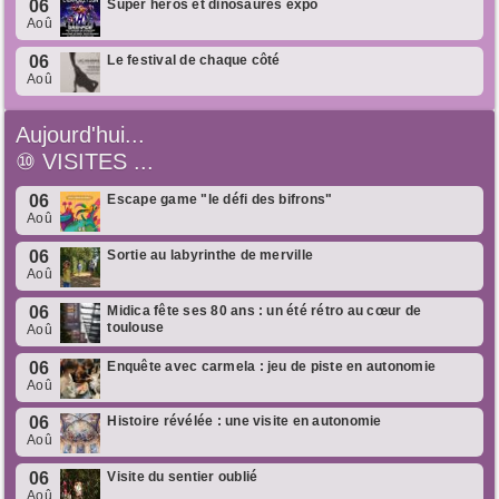
06
Super héros et dinosaures expo
Aoû
06
Le festival de chaque côté
Aoû
Aujourd'hui...
⑩
VISITES ...
06
Escape game "le défi des bifrons"
Aoû
06
Sortie au labyrinthe de merville
Aoû
06
Midica fête ses 80 ans : un été rétro au cœur de
toulouse
Aoû
06
Enquête avec carmela : jeu de piste en autonomie
Aoû
06
Histoire révélée : une visite en autonomie
Aoû
06
Visite du sentier oublié
Aoû