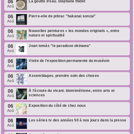
06
La goutte d'eau. stéphane thidet
Aoû
06
Pierre-elie de pibrac "hakanai sonzai"
Aoû
06
Nouvelles peintures « les mondes originels », entre
nature et spiritualité
Aoû
06
Joan tomás "le paradoxe okinawa"
Aoû
06
Visite de l'exposition permanente du muséum
Aoû
06
Assemblages. prendre soin des choses
Aoû
06
À l’écoute du vivant. biomimétisme, entre arts et
sciences
Aoû
06
Exposition du côté de chez nous
Aoû
06
Les séries tv des années 50 à nos jours dans la presse
Aoû