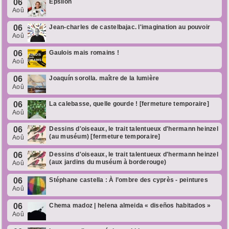
06
Epsilon
Aoû
06
Jean-charles de castelbajac. l'imagination au pouvoir
Aoû
06
Gaulois mais romains !
Aoû
06
Joaquín sorolla. maître de la lumière
Aoû
06
La calebasse, quelle gourde ! [fermeture temporaire]
Aoû
06
Dessins d'oiseaux, le trait talentueux d'hermann heinzel
(au muséum) [fermeture temporaire]
Aoû
06
Dessins d'oiseaux, le trait talentueux d'hermann heinzel
(aux jardins du muséum à borderouge)
Aoû
06
Stéphane castella : À l’ombre des cyprès - peintures
Aoû
06
Chema madoz | helena almeida « diseños habitados »
Aoû