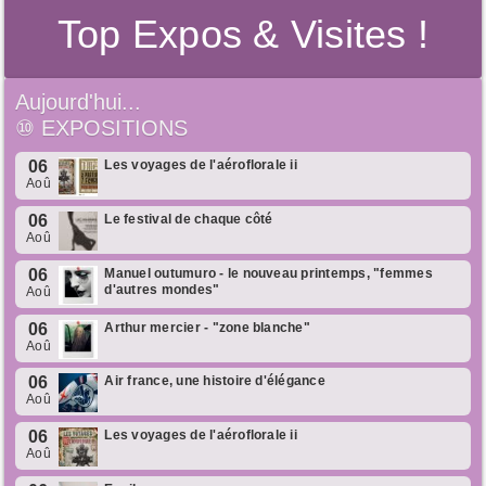
Top Expos & Visites !
Aujourd'hui...
⑩
EXPOSITIONS
06
Les voyages de l'aéroflorale ii
Aoû
06
Le festival de chaque côté
Aoû
06
Manuel outumuro - le nouveau printemps, "femmes
d'autres mondes"
Aoû
06
Arthur mercier - "zone blanche"
Aoû
06
Air france, une histoire d'élégance
Aoû
06
Les voyages de l'aéroflorale ii
Aoû