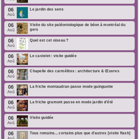
06
Le jardin des sens
Aoû
06
Visite du site paléontologique de béon à montréal du
gers
Aoû
06
Quel est cet oiseau ?
Aoû
06
Le castelet : visite guidée
Aoû
06
Chapelle des carmélites : architecture & Œuvres
Aoû
06
La friche montaudran passe mode guinguette
Aoû
06
La friche gramont passe en mode jardin d'été
Aoû
06
Visite guidée
Aoû
06
Tous romains... certains plus que d'autres [visite flash]
Aoû